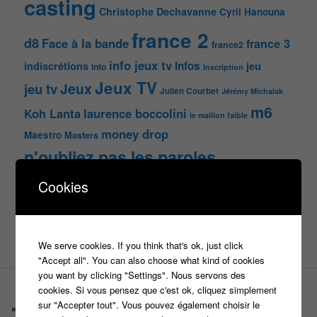
casting
Christophe Dechavanne
Cyril Hanouna
france 2
d8
Face à la bande
france 3
france2
info jeux tv
Infos
indiscrétions
jeu
info
Inscription
Jeux TV
Jeux
jeu tv
Julien Courbet
Jérémy Michalak
m6
Koh Lanta
laurence boccolini
le maillon faible
money drop
Maestro
Masters
n'oubliez pas les paroles
nagui
Cookies
noplp
nrj12
N'oubliez pas les paroles
tf1
pékin express
Olivier Minne
révélation
TLMVPSP
tournage
tv
W9
We serve cookies. If you think that's ok, just click
"Accept all". You can also choose what kind of cookies
you want by clicking "Settings". Nous servons des
cookies. Si vous pensez que c'est ok, cliquez simplement
PAGES
sur "Accepter tout". Vous pouvez également choisir le
Castings