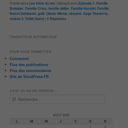
Publié dans
Les infos du net
|
Marqué avec
Episode 1
,
Famille
Boissier
,
Famille Crico
,
famille didier
,
Famille Hurstel
,
Famille
Noirel-Dehbashi
,
gulli
,
Olivier Minne
,
résumé
,
Sage Témaéria
,
saison 3
,
Tahiti Quest
|
4
Réponses
TRADUCTEUR AUTOMATIQUE
POUR VOUS CONNECTER
Connexion
Flux des publications
Flux des commentaires
Site de WordPress-FR
C’EST ICI QU’ON CHERCHE …
R
e
c
h
AOÛT 2026
e
L
M
M
J
V
S
D
r
1
2