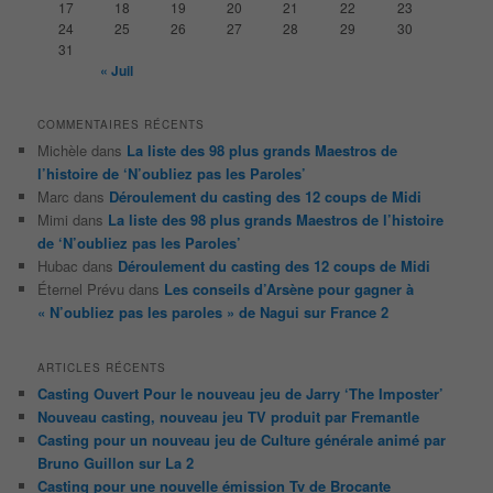
17
18
19
20
21
22
23
24
25
26
27
28
29
30
31
« Juil
COMMENTAIRES RÉCENTS
Michèle
dans
La liste des 98 plus grands Maestros de
l’histoire de ‘N’oubliez pas les Paroles’
Marc
dans
Déroulement du casting des 12 coups de Midi
Mimi
dans
La liste des 98 plus grands Maestros de l’histoire
de ‘N’oubliez pas les Paroles’
Hubac
dans
Déroulement du casting des 12 coups de Midi
Éternel Prévu
dans
Les conseils d’Arsène pour gagner à
« N’oubliez pas les paroles » de Nagui sur France 2
ARTICLES RÉCENTS
Casting Ouvert Pour le nouveau jeu de Jarry ‘The Imposter’
Nouveau casting, nouveau jeu TV produit par Fremantle
Casting pour un nouveau jeu de Culture générale animé par
Bruno Guillon sur La 2
Casting pour une nouvelle émission Tv de Brocante