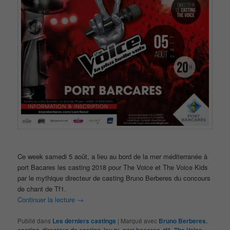
Ce week samedi 5 août, a lieu au bord de la mer méditerranée à
port Bacares les casting 2018 pour The Voice et The Voice Kids
par le mythique directeur de casting Bruno Berberes du concours
de chant de Tf1.
Continuer la lecture
→
Publié dans
Les derniers castings
|
Marqué avec
Bruno Berberes
,
casting
,
directeur de casting
,
jeu tv
,
port bacares
,
tf1
,
The Voice
,