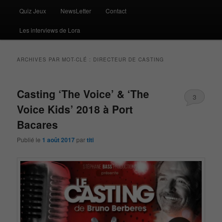
Quiz Jeux
NewsLetter
Contact
Les interviews de Lora
ARCHIVES PAR MOT-CLÉ :
DIRECTEUR DE CASTING
Casting ‘The Voice’ & ‘The
3
Voice Kids’ 2018 à Port
Bacares
Publié le
1 août 2017
par
titi