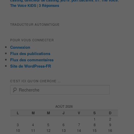
The Voice KIDS
|
3
Réponses
TRADUCTEUR AUTOMATIQUE
POUR VOUS CONNECTER
Connexion
Flux des publications
Flux des commentaires
Site de WordPress-FR
C’EST ICI QU’ON CHERCHE …
R
e
c
h
AOÛT 2026
e
L
M
M
J
V
S
D
r
1
2
c
3
4
5
6
7
8
9
h
10
11
12
13
14
15
16
e