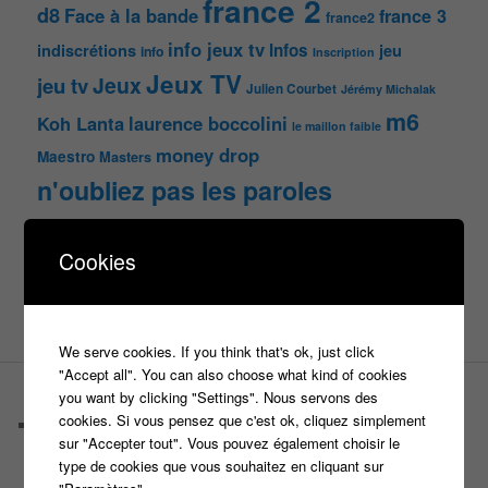
france 2
d8
Face à la bande
france 3
france2
info jeux tv
Infos
indiscrétions
jeu
info
Inscription
Jeux TV
Jeux
jeu tv
Julien Courbet
Jérémy Michalak
m6
Koh Lanta
laurence boccolini
le maillon faible
money drop
Maestro
Masters
n'oubliez pas les paroles
nagui
noplp
nrj12
N'oubliez pas les paroles
Cookies
tf1
pékin express
Olivier Minne
révélation
TLMVPSP
tournage
tv
W9
We serve cookies. If you think that's ok, just click
"Accept all". You can also choose what kind of cookies
you want by clicking "Settings". Nous servons des
PAGES
cookies. Si vous pensez que c'est ok, cliquez simplement
Castings
sur "Accepter tout". Vous pouvez également choisir le
C’est quoi un casteur ?
type de cookies que vous souhaitez en cliquant sur
C’est quoi un directeur de casting ?