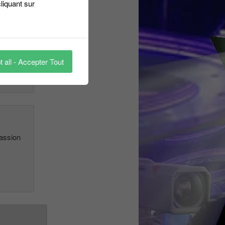
liquant sur
e aider
 all - Accepter Tout
passion