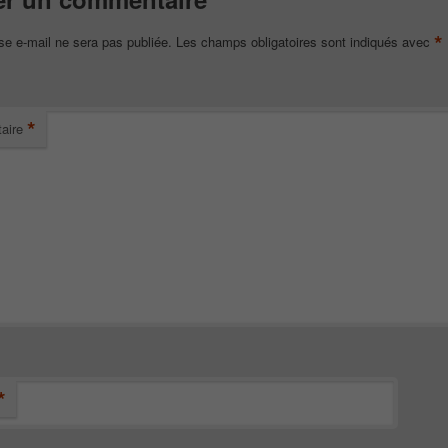
*
se e-mail ne sera pas publiée.
Les champs obligatoires sont indiqués avec
*
aire
*