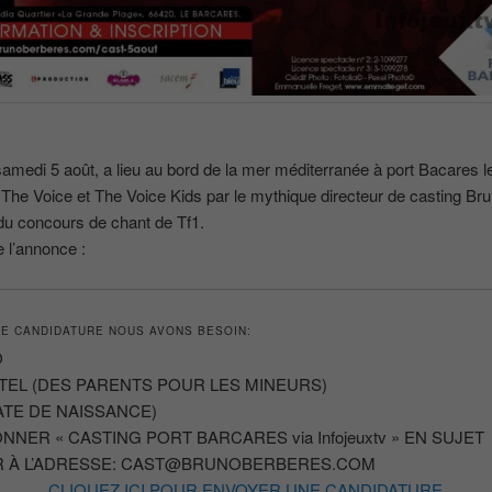
medi 5 août, a lieu au bord de la mer méditerranée à port Bacares l
The Voice et The Voice Kids par le mythique directeur de casting Br
du concours de chant de Tf1.
e l’annonce :
E CANDIDATURE NOUS AVONS BESOIN:
O
 TEL (DES PARENTS POUR LES MINEURS)
ATE DE NAISSANCE)
NNER « CASTING PORT BARCARES via Infojeuxtv » EN SUJET
 À L’ADRESSE: CAST@BRUNOBERBERES.COM
CLIQUEZ ICI POUR ENVOYER UNE CANDIDATURE