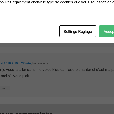
 pouvez également choisir le type de cookies que vous souhaitez en c
ai 2018 à 12 h 44 min
,
mboko missakala
a dit :
r je voudrai inscrire ma fille a the voice kids comment pourrais je fair
l vous plait
Settings Reglage
Accept
↓
ndre
ai 2018 à 19 h 27 min
,
houamba
a dit :
r je voudrai aller dans the voice kids car j’adore chanter et c’est ma 
moi s’il vous plait
↓
ndre
er un commentaire