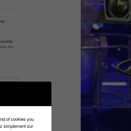
tre
casting
,
 avec son
 the
kind of cookies you
ez simplement sur