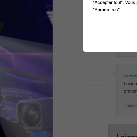
"Accepter tout". Vous
"Paramètres".
Le
27 m
bonjou
moi s’i
Répo
Le
29 m
bonjou
prener 
Répo
Laiss