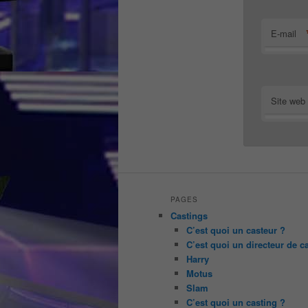
E-mail
Site web
PAGES
Castings
C’est quoi un casteur ?
C’est quoi un directeur de c
Harry
Motus
Slam
C’est quoi un casting ?