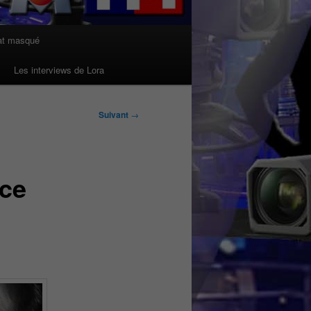
at masqué
Les interviews de Lora
Suivant
→
ice