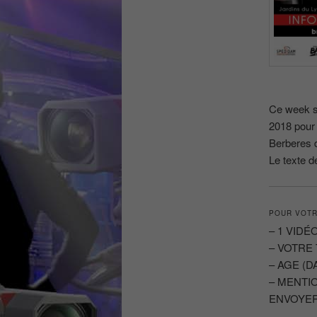
Ce week sa
2018 pour 
Berberes 
Le texte d
POUR VOTR
– 1 VIDÉ
– VOTRE
– AGE (D
– MENTIO
ENVOYER