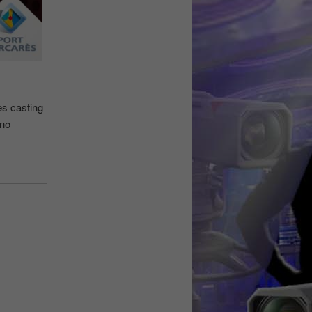
es casting
uno