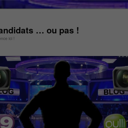
andidats … ou pas !
ce ici !