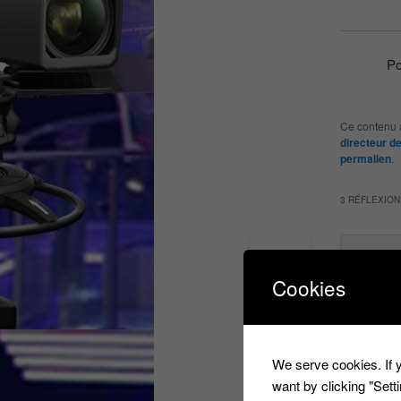
Po
Ce contenu 
directeur d
permalien
.
3 RÉFLEXION
Le
15 o
Cookies
Bonjou
voice 
Répo
We serve cookies. If y
want by clicking "Set