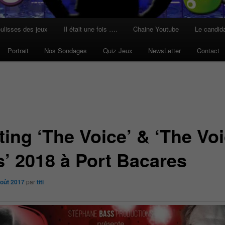
ulisses des jeux
Il était une fois ….
Chaine Youtube
Le candid
Portrait
Nos Sondages
Quiz Jeux
NewsLetter
Contact
ting ‘The Voice’ & ‘The Vo
s’ 2018 à Port Bacares
août 2017
par
titi