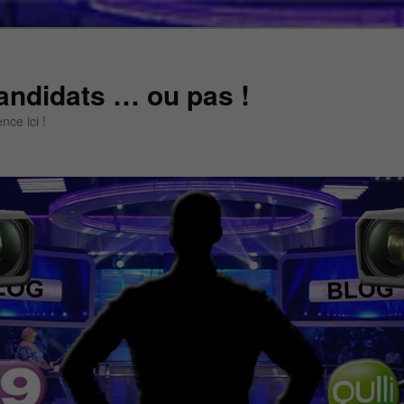
andidats … ou pas !
ce ici !