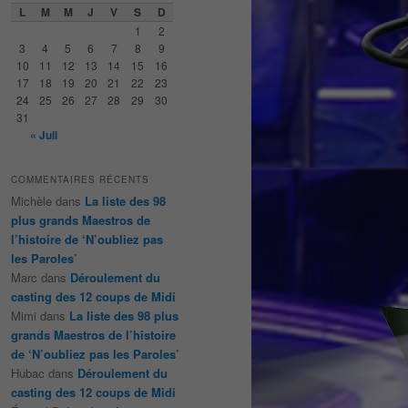
e
L
M
M
J
V
S
D
r
1
2
c
3
4
5
6
7
8
9
h
10
11
12
13
14
15
16
e
17
18
19
20
21
22
23
24
25
26
27
28
29
30
31
« Juil
COMMENTAIRES RÉCENTS
Michèle
dans
La liste des 98
plus grands Maestros de
l’histoire de ‘N’oubliez pas
les Paroles’
Marc
dans
Déroulement du
casting des 12 coups de Midi
Mimi
dans
La liste des 98 plus
grands Maestros de l’histoire
de ‘N’oubliez pas les Paroles’
Hubac
dans
Déroulement du
casting des 12 coups de Midi