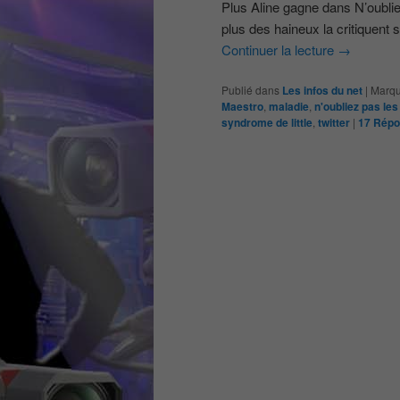
Plus Aline gagne dans N’oublie
plus des haineux la critiquent su
Continuer la lecture
→
Publié dans
Les infos du net
|
Marqu
Maestro
,
maladie
,
n'oubliez pas les
syndrome de little
,
twitter
|
17
Répo