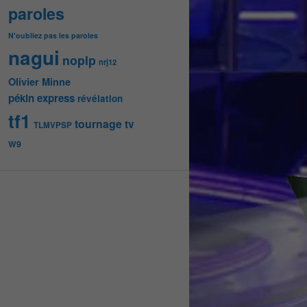
paroles
N'oubliez pas les paroles
nagui
noplp
nrj12
Olivier Minne
pékin express
révélation
tf1
tournage
tv
TLMVPSP
W9