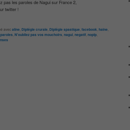
z pas les paroles de Nagui sur France 2,
r twitter !
é avec
aline
,
Diplégie crurale
,
Diplégie spastique
,
facebook
,
haine
,
 paroles
,
N'oubliez pas vos mouchoirs
,
nagui
,
negatif
,
noplp
,
nses