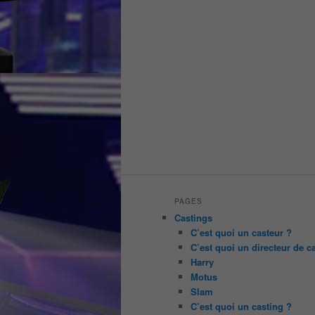
PAGES
Castings
C’est quoi un casteur ?
C’est quoi un directeur de c
Harry
Motus
Slam
C’est quoi un casting ?