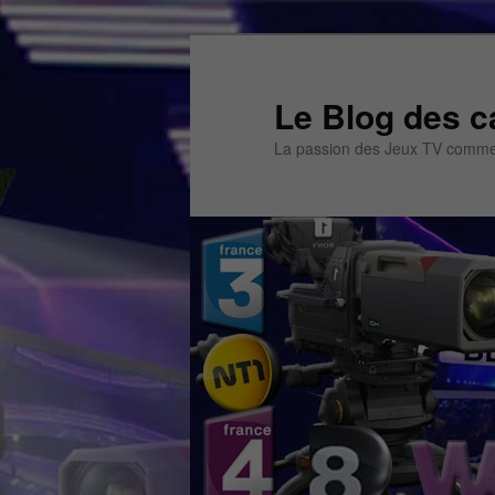
Aller
Aller
au
au
contenu
contenu
Le Blog des c
principal
secondaire
La passion des Jeux TV commen