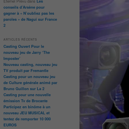
Éternel Prévu
dans
Les
conseils d’Arsène pour
gagner à « N’oubliez pas les
paroles » de Nagui sur France
2
ARTICLES RÉCENTS
Casting Ouvert Pour le
nouveau jeu de Jarry ‘The
Imposter’
Nouveau casting, nouveau jeu
TV produit par Fremantle
Casting pour un nouveau jeu
de Culture générale animé par
Bruno Guillon sur La 2
Casting pour une nouvelle
émission Tv de Brocante
Participez en binôme à un
nouveau JEU MUSICAL et
tentez de remporter 10 000
EUROS