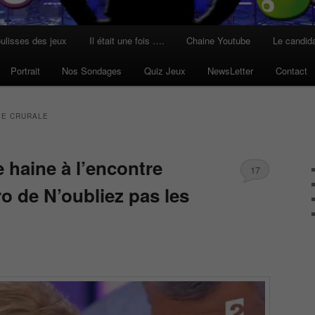
ulisses des jeux
Il était une fois ….
Chaine Youtube
Le candid
Portrait
Nos Sondages
Quiz Jeux
NewsLetter
Contact
IE CRURALE
 haine à l’encontre
17
ro de N’oubliez pas les