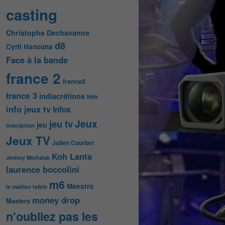
casting
Christophe Dechavanne
d8
Cyril Hanouna
Face à la bande
france 2
france2
france 3
indiscrétions
info
info jeux tv
Infos
Jeux
jeu tv
jeu
Inscription
Jeux TV
Julien Courbet
Koh Lanta
Jérémy Michalak
laurence boccolini
m6
Maestro
le maillon faible
money drop
Masters
n'oubliez pas les