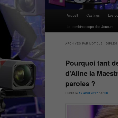
Menu
Accueil
Castings
Les co
principal
Le trombinoscope des Joueurs
ARCHIVES PAR MOT-CLÉ :
DIPLÉG
Pourquoi tant de
d’Aline la Maest
paroles ?
Publié le
12 avril 2017
par
titi