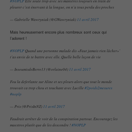
#NOPLP
Elle soule trop avec ses manières toujours en train de
pleurer c’est énervant à la longue, on n’a tous perdu des proches
— Gabrielle Wawryniak (@GWawryniak)
11 avril 2017
Mais heureusement encore plus nombreux sont ceux qui
l’adorent !
#NOPLP
Quand une personne malade dis «Faut jamais rien lâcher»’
t’as envie de te battre avec elle. Quelle belle leçon de vie
— InsoumisdeBerre13 (@orlaine04)
11 avril 2017
Fou la deferlante sur Aline et ses pleurs alors que tout le monde
trouvait ca trop chou et touchant avec Lucille
#2poids2mesures
#noplp
— Pris (@PrisInNZ)
11 avril 2017
Faudrait arrêter de voir de la conspiration partout. Encouragez les
maestros plutôt que de les descendre !
#NOPLP