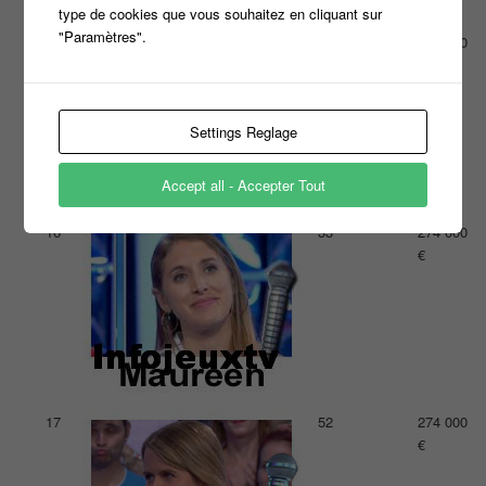
type de cookies que vous souhaitez en cliquant sur
"Paramètres".
15
29
297 000
€
Settings Reglage
Accept all - Accepter Tout
16
33
274 000
€
17
52
274 000
€