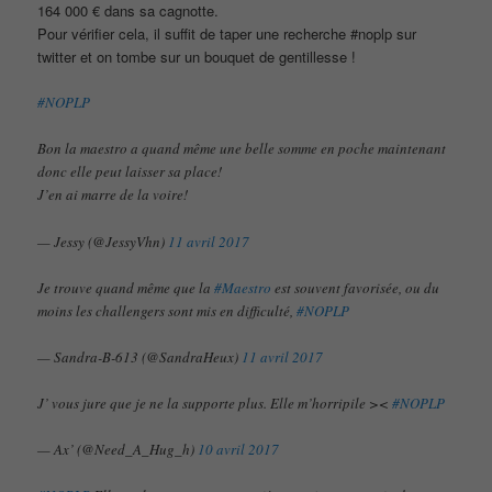
164 000 € dans sa cagnotte.
Pour vérifier cela, il suffit de taper une recherche #noplp sur
twitter et on tombe sur un bouquet de gentillesse !
#NOPLP
Bon la maestro a quand même une belle somme en poche maintenant
donc elle peut laisser sa place!
J’en ai marre de la voire!
— Jessy (@JessyVhn)
11 avril 2017
Je trouve quand même que la
#Maestro
est souvent favorisée, ou du
moins les challengers sont mis en difficulté,
#NOPLP
— Sandra-B-613 (@SandraHeux)
11 avril 2017
J’ vous jure que je ne la supporte plus. Elle m’horripile ><
#NOPLP
— Ax’ (@Need_A_Hug_h)
10 avril 2017