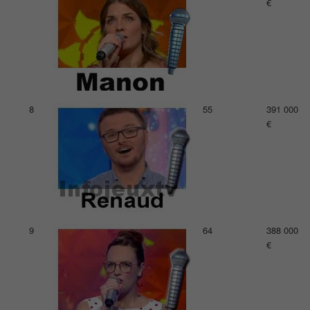
€
8
55
391 000
€
9
64
388 000
€