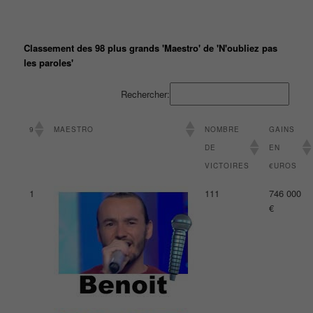
Classement des 98 plus grands 'Maestro' de 'N'oubliez pas
les paroles'
Rechercher:
9
MAESTRO
NOMBRE
GAINS
DE
EN
VICTOIRES
€UROS
1
111
746 000
€