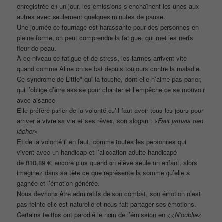
enregistrée en un jour, les émissions s’enchaînent les unes aux
autres avec seulement quelques minutes de pause.
Une journée de tournage est harassante pour des personnes en
pleine forme, on peut comprendre la fatigue, qui met les nerfs
fleur de peau.
À ce niveau de fatigue et de stress, les larmes arrivent vite
quand comme Aline on se bat depuis toujours contre la maladie.
Ce syndrome de Little* qui la touche, dont elle n’aime pas parler,
qui l’oblige d’être assise pour chanter et l’empêche de se mouvoir
avec aisance.
Elle préfère parler de la volonté qu’il faut avoir tous les jours pour
arriver à vivre sa vie et ses rêves, son slogan : «
Faut jamais rien
lâcher
»
Et de la volonté il en faut, comme toutes les personnes qui
vivent avec un handicap et l’allocation adulte handicapé
de 810,89 €, encore plus quand on élève seule un enfant, alors
imaginez dans sa tête ce que représente la somme qu’elle a
gagnée et l’émotion générée.
Nous devrions être admiratifs de son combat, son émotion n’est
pas feinte elle est naturelle et nous fait partager ses émotions.
Certains twittos ont parodié le nom de l’émission en <<
N’oubliez