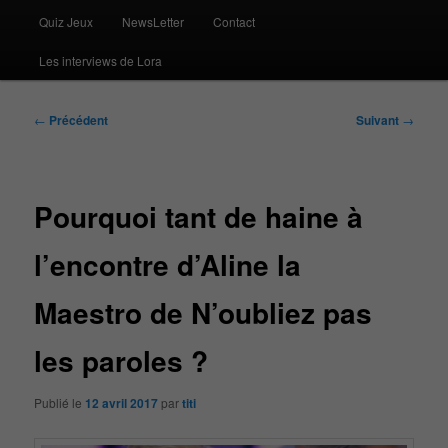
Quiz Jeux
NewsLetter
Contact
Les interviews de Lora
Navigation
←
Précédent
Suivant
→
des
articles
Pourquoi tant de haine à
l’encontre d’Aline la
Maestro de N’oubliez pas
les paroles ?
Publié le
12 avril 2017
par
titi