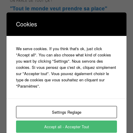
ON PARLE DE TOUT ÇA !
"Tout le monde veut prendre sa place"
candidat
Article
casteur
assister dans le public
c8
Cookies
casting
Christophe Dechavanne
Cyril Hanouna
france 2
d8
Face à la bande
france 3
france2
We serve cookies. If you think that's ok, just click
info jeux tv
Infos
indiscrétions
jeu
info
Inscription
"Accept all". You can also choose what kind of cookies
Jeux TV
Jeux
jeu tv
you want by clicking "Settings". Nous servons des
Julien Courbet
Jérémy Michalak
cookies. Si vous pensez que c'est ok, cliquez simplement
m6
Koh Lanta
laurence boccolini
le maillon faible
sur "Accepter tout". Vous pouvez également choisir le
type de cookies que vous souhaitez en cliquant sur
money drop
Maestro
Masters
"Paramètres".
n'oubliez pas les paroles
nagui
noplp
nrj12
N'oubliez pas les paroles
Settings Reglage
tf1
pékin express
Olivier Minne
révélation
TLMVPSP
tournage
tv
W9
Accept all - Accepter Tout