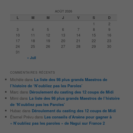
c
h
AOÛT 2026
e
L
M
M
J
V
S
D
r
1
2
c
3
4
5
6
7
8
9
h
10
11
12
13
14
15
16
e
17
18
19
20
21
22
23
24
25
26
27
28
29
30
31
« Juil
COMMENTAIRES RÉCENTS
Michèle
dans
La liste des 98 plus grands Maestros de
l’histoire de ‘N’oubliez pas les Paroles’
Marc
dans
Déroulement du casting des 12 coups de Midi
Mimi
dans
La liste des 98 plus grands Maestros de l’histoire
de ‘N’oubliez pas les Paroles’
Hubac
dans
Déroulement du casting des 12 coups de Midi
Éternel Prévu
dans
Les conseils d’Arsène pour gagner à
« N’oubliez pas les paroles » de Nagui sur France 2