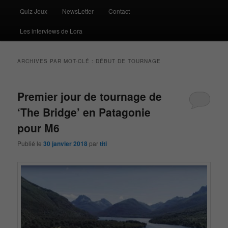
Quiz Jeux
NewsLetter
Contact
Les interviews de Lora
ARCHIVES PAR MOT-CLÉ :
DÉBUT DE TOURNAGE
Premier jour de tournage de
‘The Bridge’ en Patagonie
pour M6
Publié le
30 janvier 2018
par
titi