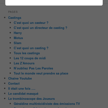
PAGES
Castings
C’est quoi un casteur ?
C’est quoi un directeur de casting ?
Harry
Motus
Slam
C’est quoi un casting ?
Tous les castings
Les 12 coups de midi
Les Z’Amours
N’oubliez Pas Les Paroles
Tout le monde veut prendre sa place
Chaine Youtube
Contact
Il était une fois ….
Le candidat masqué
Le trombinoscope des Joueurs
Géraldine multirécidiviste des émissions TV