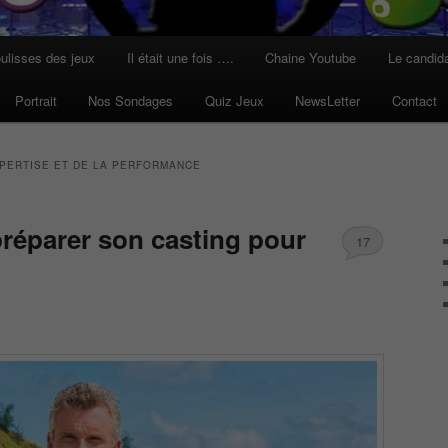
ulisses des jeux
Il était une fois ….
Chaine Youtube
Le candid
Portrait
Nos Sondages
Quiz Jeux
NewsLetter
Contact
XPERTISE ET DE LA PERFORMANCE
éparer son casting pour
17