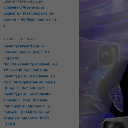
Éternel Prévu
dans
Les
conseils d’Arsène pour
gagner à « N’oubliez pas les
paroles » de Nagui sur France
2
ARTICLES RÉCENTS
Casting Ouvert Pour le
nouveau jeu de Jarry ‘The
Imposter’
Nouveau casting, nouveau jeu
TV produit par Fremantle
Casting pour un nouveau jeu
de Culture générale animé par
Bruno Guillon sur La 2
Casting pour une nouvelle
émission Tv de Brocante
Participez en binôme à un
nouveau JEU MUSICAL et
tentez de remporter 10 000
EUROS