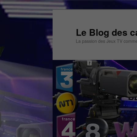
Aller
Aller
au
au
contenu
contenu
Le Blog des c
principal
secondaire
La passion des Jeux TV commen