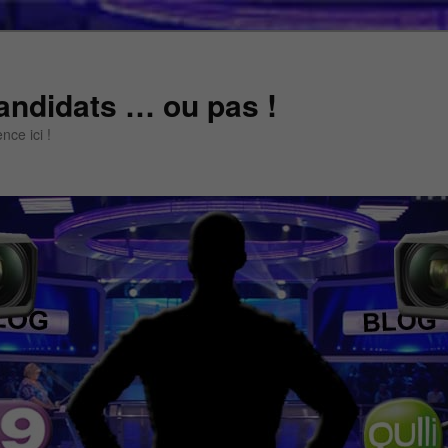
andidats … ou pas !
ce ici !