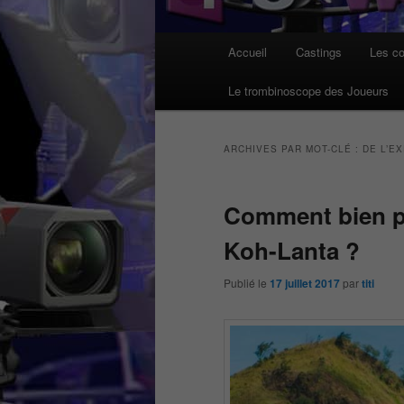
Menu
Accueil
Castings
Les co
principal
Le trombinoscope des Joueurs
ARCHIVES PAR MOT-CLÉ :
DE L’E
Comment bien pr
Koh-Lanta ?
Publié le
17 juillet 2017
par
titi