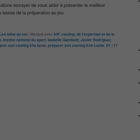
allons essayer de vous aider à présenter le meilleur
s bases de la préparation au jeu.
Les infos du net
|
Marqué avec
AlP
,
casting
,
de l'expertise et de la
p
,
Institut national du sport
,
Isabelle Gambotti
,
Javier Rodriguez
,
arer son casting kho lanta
,
préparer son casting Koh Lanta
,
tf1
|
17