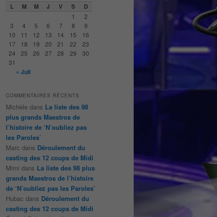
e
L
M
M
J
V
S
D
r
1
2
c
3
4
5
6
7
8
9
h
10
11
12
13
14
15
16
e
17
18
19
20
21
22
23
24
25
26
27
28
29
30
31
« Juil
COMMENTAIRES RÉCENTS
Michèle
dans
La liste des 98
plus grands Maestros de
l’histoire de ‘N’oubliez pas
les Paroles’
Marc
dans
Déroulement du
casting des 12 coups de Midi
Mimi
dans
La liste des 98 plus
grands Maestros de l’histoire
de ‘N’oubliez pas les Paroles’
Hubac
dans
Déroulement du
casting des 12 coups de Midi