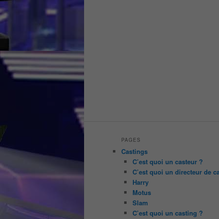
PAGES
Castings
C’est quoi un casteur ?
C’est quoi un directeur de c
Harry
Motus
Slam
C’est quoi un casting ?