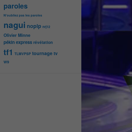
paroles
N'oubliez pas les paroles
nagui
noplp
nrj12
Olivier Minne
pékin express
révélation
tf1
tournage
tv
TLMVPSP
W9