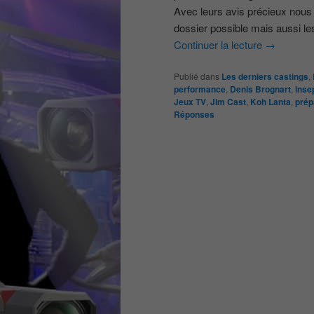
Avec leurs avis précieux nous 
dossier possible mais aussi le
Continuer la lecture
→
Publié dans
Les derniers castings
,
performance
,
Denis Brognart
,
inse
Jeux TV
,
Jim Cast
,
Koh Lanta
,
prép
Réponses