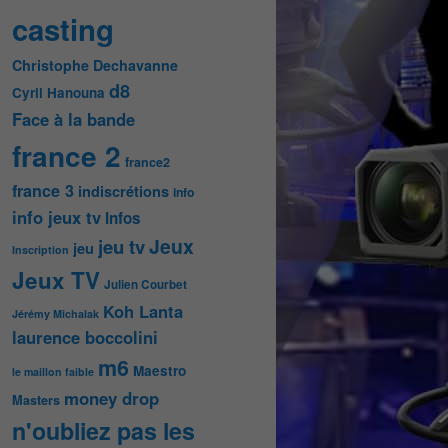
casting
Christophe Dechavanne
d8
Cyril Hanouna
Face à la bande
france 2
france2
france 3
indiscrétions
info
info jeux tv
Infos
Jeux
jeu tv
jeu
Inscription
Jeux TV
Julien Courbet
Koh Lanta
Jérémy Michalak
laurence boccolini
m6
Maestro
le maillon faible
money drop
Masters
n'oubliez pas les