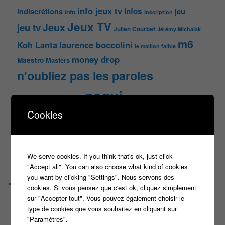
info jeux tv
Infos
indiscrétions
jeu
info
Inscription
Jeux TV
Jeux
jeu tv
Julien Courbet
Jérémy Michalak
m6
Koh Lanta
laurence boccolini
le maillon faible
money drop
Maestro
Masters
n'oubliez pas les paroles
nagui
noplp
nrj12
N'oubliez pas les paroles
Cookies
tf1
pékin express
Olivier Minne
révélation
TLMVPSP
tournage
tv
W9
We serve cookies. If you think that's ok, just click
"Accept all". You can also choose what kind of cookies
PAGES
you want by clicking "Settings". Nous servons des
Castings
cookies. Si vous pensez que c'est ok, cliquez simplement
C’est quoi un casteur ?
sur "Accepter tout". Vous pouvez également choisir le
C’est quoi un directeur de casting ?
type de cookies que vous souhaitez en cliquant sur
Harry
"Paramètres".