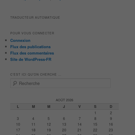
TRADUCTEUR AUTOMATIQUE
POUR VOUS CONNECTER
Connexion
Flux des publications
Flux des commentaires
Site de WordPress-FR
C’EST ICI QU’ON CHERCHE …
R
e
c
h
AOÛT 2026
e
L
M
M
J
V
S
D
r
1
2
c
3
4
5
6
7
8
9
h
10
11
12
13
14
15
16
e
17
18
19
20
21
22
23