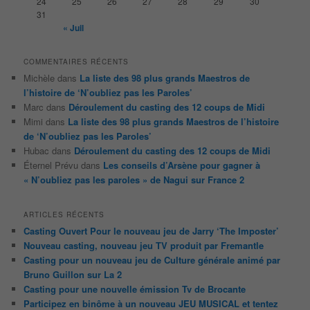
24
25
26
27
28
29
30
31
« Juil
COMMENTAIRES RÉCENTS
Michèle
dans
La liste des 98 plus grands Maestros de
l’histoire de ‘N’oubliez pas les Paroles’
Marc
dans
Déroulement du casting des 12 coups de Midi
Mimi
dans
La liste des 98 plus grands Maestros de l’histoire
de ‘N’oubliez pas les Paroles’
Hubac
dans
Déroulement du casting des 12 coups de Midi
Éternel Prévu
dans
Les conseils d’Arsène pour gagner à
« N’oubliez pas les paroles » de Nagui sur France 2
ARTICLES RÉCENTS
Casting Ouvert Pour le nouveau jeu de Jarry ‘The Imposter’
Nouveau casting, nouveau jeu TV produit par Fremantle
Casting pour un nouveau jeu de Culture générale animé par
Bruno Guillon sur La 2
Casting pour une nouvelle émission Tv de Brocante
Participez en binôme à un nouveau JEU MUSICAL et tentez