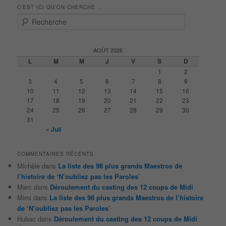
C’EST ICI QU’ON CHERCHE …
R
e
c
h
AOÛT 2026
e
L
M
M
J
V
S
D
r
1
2
c
3
4
5
6
7
8
9
h
10
11
12
13
14
15
16
e
17
18
19
20
21
22
23
24
25
26
27
28
29
30
31
« Juil
COMMENTAIRES RÉCENTS
Michèle
dans
La liste des 98 plus grands Maestros de
l’histoire de ‘N’oubliez pas les Paroles’
Marc
dans
Déroulement du casting des 12 coups de Midi
Mimi
dans
La liste des 98 plus grands Maestros de l’histoire
de ‘N’oubliez pas les Paroles’
Hubac
dans
Déroulement du casting des 12 coups de Midi