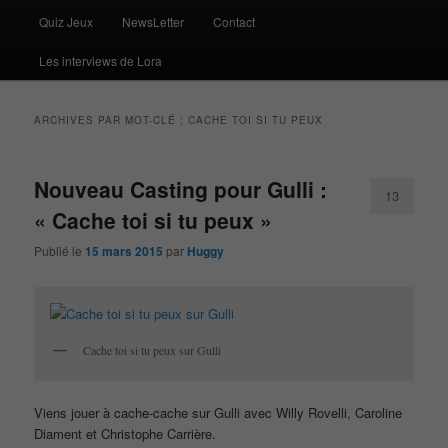
Quiz Jeux
NewsLetter
Contact
Les interviews de Lora
ARCHIVES PAR MOT-CLÉ :
CACHE TOI SI TU PEUX
Nouveau Casting pour Gulli :
13
« Cache toi si tu peux »
Publié le
15 mars 2015
par
Huggy
Cache toi si tu peux sur Gulli
Viens jouer à cache-cache sur Gulli avec Willy Rovelli, Caroline
Diament et Christophe Carrière.