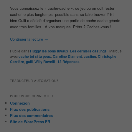
Vous connaissez le « cache-cache », ce jeu où on doit rester
cacher le plus longtemps possible sans se faire trouver ? Et
bien Gulli a décidé d’organiser une partie de cache-cache géante
avec trois familles ! A vos marques. Prêts ? Cachez-vous !
Continuer la lecture
→
Publié dans
Huggy les bons tuyaux
,
Les derniers castings
|
Marqué
avec
cache toi si tu peux
,
Caroline Diament
,
casting
,
Christophe
Carrière
,
gulli
,
Willy Rovelli
|
13
Réponses
TRADUCTEUR AUTOMATIQUE
POUR VOUS CONNECTER
Connexion
Flux des publications
Flux des commentaires
Site de WordPress-FR