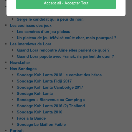
Le candidat masqué
Accept all - Accepter Tout
Le trombinoscope des Joueurs
Géraldine multirécidiviste des émissions TV
Serge le candidat qui a peur du noir.
Les coulisses des jeux
Les caméras d’un jeu plateau
Un plateau de jeu télévisé coûte cher, mais pourquoi ?
Les interviews de Lora
Quand Lora rencontre Aline elles parlent de quoi ?
Quand Lora papote avec Franck, ils parlent de quoi ?
NewsLetter
Nos Sondages
Sondage Koh Lanta 2018 Le combat des héros
Sondage Koh Lanta Fidji 2017
Sondage Koh Lanta Cambodge 2017
Sondage Koh Lanta
Sondages « Bienvenue au Camping »
Sondage Koh Lanta 2016 (2) Thailand
Sondage Koh Lanta 2016
Face à la Bande
Sondage Le Maillon Faible
Portrait