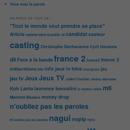
Vous avez la parole
ON PARLE DE TOUT ÇA !
"Tout le monde veut prendre sa place"
candidat
Article
casteur
assister dans le public
c8
casting
Christophe Dechavanne
Cyril Hanouna
france 2
d8
Face à la bande
france 3
france2
info jeux tv
Infos
indiscrétions
jeu
info
Inscription
Jeux TV
Jeux
jeu tv
Julien Courbet
Jérémy Michalak
m6
Koh Lanta
laurence boccolini
le maillon faible
money drop
Maestro
Masters
n'oubliez pas les paroles
nagui
noplp
nrj12
N'oubliez pas les paroles