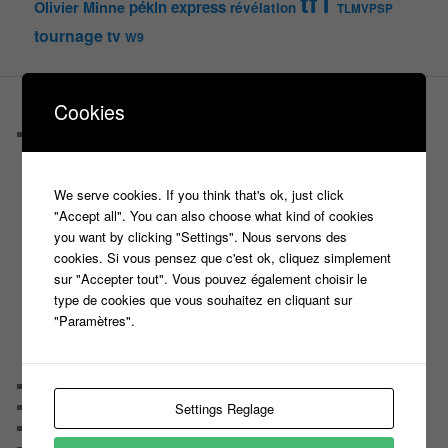
tf1
pékin express
Olivier Minne
révélation
TLMVPSP
tournage
tv
W9
Cookies
PAGES
Castings
C’est quoi un casteur ?
C’est quoi un directeur de casting ?
We serve cookies. If you think that's ok, just click
Harry
"Accept all". You can also choose what kind of cookies
Motus
you want by clicking "Settings". Nous servons des
Slam
cookies. Si vous pensez que c'est ok, cliquez simplement
C’est quoi un casting ?
sur "Accepter tout". Vous pouvez également choisir le
Tous les castings
type de cookies que vous souhaitez en cliquant sur
Les 12 coups de midi
"Paramètres".
Les Z’Amours
N’oubliez Pas Les Paroles
Tout le monde veut prendre sa place
Chaine Youtube
Contact
Settings Reglage
Il était une fois ….