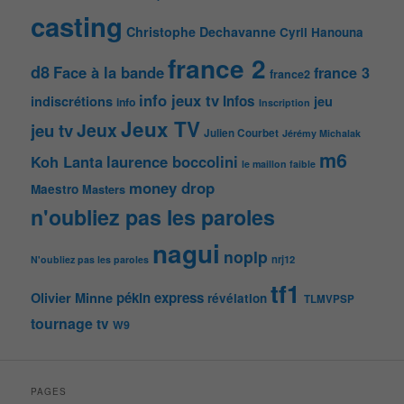
casting
Christophe Dechavanne
Cyril Hanouna
france 2
d8
Face à la bande
france 3
france2
info jeux tv
Infos
indiscrétions
jeu
info
Inscription
Jeux TV
Jeux
jeu tv
Julien Courbet
Jérémy Michalak
m6
Koh Lanta
laurence boccolini
le maillon faible
money drop
Maestro
Masters
n'oubliez pas les paroles
nagui
noplp
nrj12
N'oubliez pas les paroles
tf1
pékin express
Olivier Minne
révélation
TLMVPSP
tournage
tv
W9
PAGES