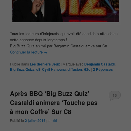
Tous les lecteurs d’infojeuxtv qui avait été candidats attendaient
cette annonce depuis longtemps !
Big Buzz Quiz animé par Benjamin Castaldi arrive sur C8
Continuer la lecture
→
Publié dans
Les derniers Jeux
|
Marqué avec
Benjamin Castaldi
,
Big Buzz Quizz
,
c8
,
Cyril Hanouna
,
diffusion
,
H2o
|
2
Réponses
Après BBQ ‘Big Buzz Quiz’
16
Castaldi animera ‘Touche pas
à mon Coffre’ Sur C8
Publié le
2 juillet 2016
par
titi