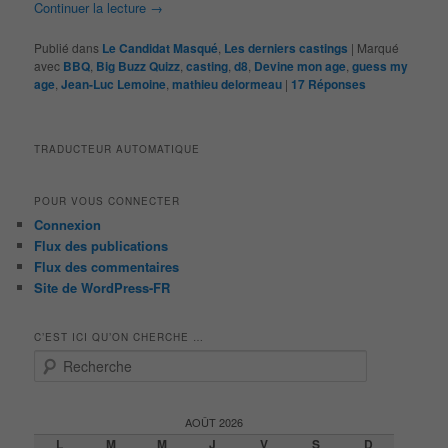
Continuer la lecture
→
Publié dans
Le Candidat Masqué
,
Les derniers castings
|
Marqué
avec
BBQ
,
Big Buzz Quizz
,
casting
,
d8
,
Devine mon age
,
guess my
age
,
Jean-Luc Lemoine
,
mathieu delormeau
|
17
Réponses
TRADUCTEUR AUTOMATIQUE
POUR VOUS CONNECTER
Connexion
Flux des publications
Flux des commentaires
Site de WordPress-FR
C’EST ICI QU’ON CHERCHE …
R
e
c
h
AOÛT 2026
e
L
M
M
J
V
S
D