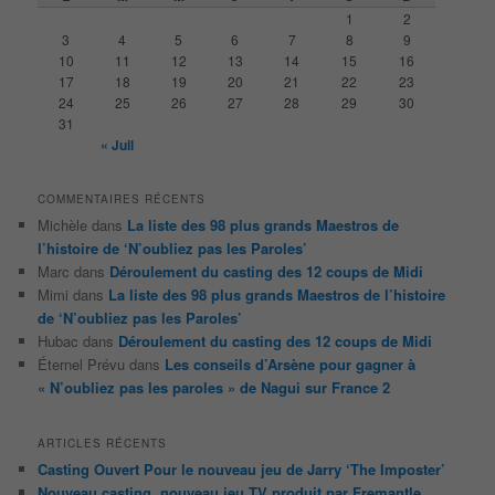
r
1
2
c
3
4
5
6
7
8
9
h
10
11
12
13
14
15
16
e
17
18
19
20
21
22
23
24
25
26
27
28
29
30
31
« Juil
COMMENTAIRES RÉCENTS
Michèle
dans
La liste des 98 plus grands Maestros de
l’histoire de ‘N’oubliez pas les Paroles’
Marc
dans
Déroulement du casting des 12 coups de Midi
Mimi
dans
La liste des 98 plus grands Maestros de l’histoire
de ‘N’oubliez pas les Paroles’
Hubac
dans
Déroulement du casting des 12 coups de Midi
Éternel Prévu
dans
Les conseils d’Arsène pour gagner à
« N’oubliez pas les paroles » de Nagui sur France 2
ARTICLES RÉCENTS
Casting Ouvert Pour le nouveau jeu de Jarry ‘The Imposter’
Nouveau casting, nouveau jeu TV produit par Fremantle