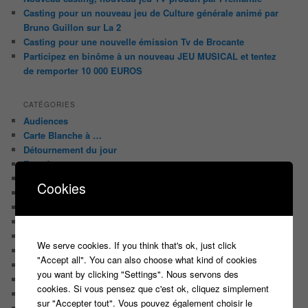
Casting pour un nouveau jeu de Culture générale animé par
Bruno Guillon sur La 2
Casting pour une nouvelle émission Tv de Brocante
Participez en binôme à un nouveau JEU MUSICAL et tentez
de remporter 10 000 EUROS
CATÉGORIES
Audiences
Carte Blanche à …
Détournement du jour
Enquête
Huggy les bons tuyaux
Cookies
L'analyse de Javier
La chroniquette du Matin
Le Candidat Masqué
Le Casteur Masqué !
We serve cookies. If you think that's ok, just click
Le courrier des lecteurs
"Accept all". You can also choose what kind of cookies
Le journal de bord du Blog
you want by clicking "Settings". Nous servons des
Les articles de Lora
cookies. Si vous pensez que c'est ok, cliquez simplement
Les derniers castings
sur "Accepter tout". Vous pouvez également choisir le