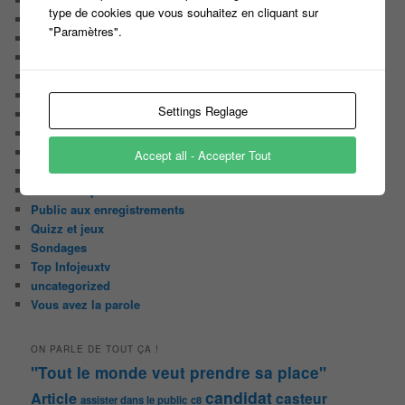
Les derniers Jeux
type de cookies que vous souhaitez en cliquant sur
Les indiscrétions de la petite souris
"Paramètres".
Les infos du net
LES INTRIGUES DE MILADY
Les pages du blog
Les pages réservées aux abonnées
Settings Reglage
Les papiers du journaliste Masqué
Les Portraits de Fannette
Malika la Fouine
Accept all - Accepter Tout
Non classé
On a testé pour vous
Public aux enregistrements
Quizz et jeux
Sondages
Top Infojeuxtv
uncategorized
Vous avez la parole
ON PARLE DE TOUT ÇA !
"Tout le monde veut prendre sa place"
candidat
Article
casteur
assister dans le public
c8