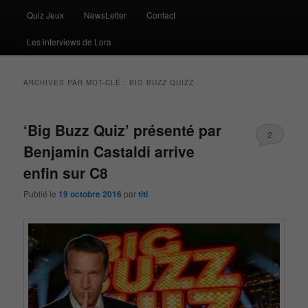
Quiz Jeux
NewsLetter
Contact
Les interviews de Lora
ARCHIVES PAR MOT-CLÉ :
BIG BUZZ QUIZZ
‘Big Buzz Quiz’ présenté par
2
Benjamin Castaldi arrive
enfin sur C8
Publié le
19 octobre 2016
par
titi