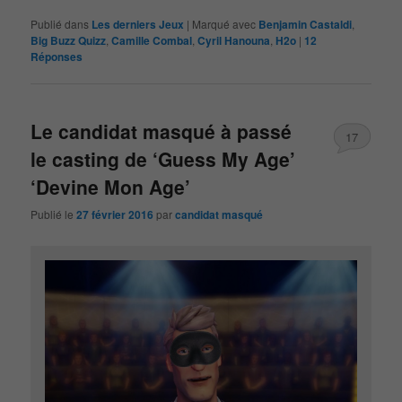
Publié dans
Les derniers Jeux
|
Marqué avec
Benjamin Castaldi
,
Big Buzz Quizz
,
Camille Combal
,
Cyril Hanouna
,
H2o
|
12
Réponses
Le candidat masqué à passé
17
le casting de ‘Guess My Age’
‘Devine Mon Age’
Publié le
27 février 2016
par
candidat masqué