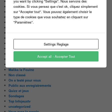
you want by clicking "Settings". Nous servons des
Le Casteur Masqué !
cookies. Si vous pensez que c'est ok, cliquez simplement
Le courrier des lecteurs
sur "Accepter tout". Vous pouvez également choisir le
Le journal de bord du Blog
type de cookies que vous souhaitez en cliquant sur
Les articles de Lora
"Paramètres".
Les derniers castings
Les derniers Jeux
Les indiscrétions de la petite souris
Les infos du net
LES INTRIGUES DE MILADY
Settings Reglage
Les pages du blog
Les pages réservées aux abonnées
Accept all - Accepter Tout
Les papiers du journaliste Masqué
Les Portraits de Fannette
Malika la Fouine
Non classé
On a testé pour vous
Public aux enregistrements
Quizz et jeux
Sondages
Top Infojeuxtv
uncategorized
Vous avez la parole