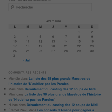
R
e
c
h
AOÛT 2026
e
L
M
M
J
V
S
D
r
1
2
c
3
4
5
6
7
8
9
h
10
11
12
13
14
15
16
e
17
18
19
20
21
22
23
24
25
26
27
28
29
30
31
« Juil
COMMENTAIRES RÉCENTS
Michèle
dans
La liste des 98 plus grands Maestros de
l’histoire de ‘N’oubliez pas les Paroles’
Marc
dans
Déroulement du casting des 12 coups de Midi
Mimi
dans
La liste des 98 plus grands Maestros de l’histoire
de ‘N’oubliez pas les Paroles’
Hubac
dans
Déroulement du casting des 12 coups de Midi
Éternel Prévu
dans
Les conseils d’Arsène pour gagner à