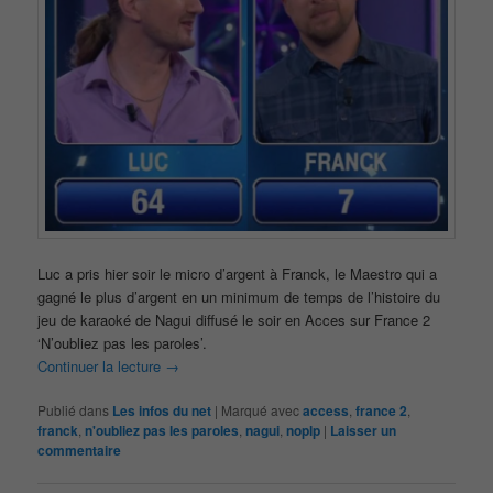
Luc a pris hier soir le micro d’argent à Franck, le Maestro qui a
gagné le plus d’argent en un minimum de temps de l’histoire du
jeu de karaoké de Nagui diffusé le soir en Acces sur France 2
‘N’oubliez pas les paroles’.
Continuer la lecture
→
Publié dans
Les infos du net
|
Marqué avec
access
,
france 2
,
franck
,
n'oubliez pas les paroles
,
nagui
,
noplp
|
Laisser un
commentaire