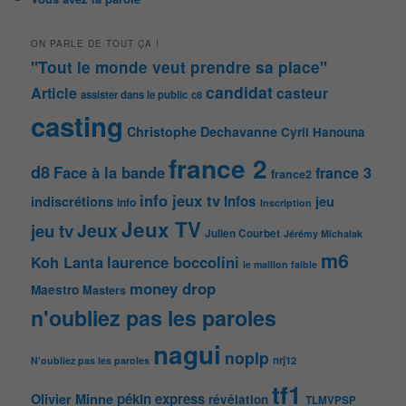
ON PARLE DE TOUT ÇA !
"Tout le monde veut prendre sa place"
candidat
Article
casteur
assister dans le public
c8
casting
Christophe Dechavanne
Cyril Hanouna
france 2
d8
Face à la bande
france 3
france2
info jeux tv
Infos
indiscrétions
jeu
info
Inscription
Jeux TV
Jeux
jeu tv
Julien Courbet
Jérémy Michalak
m6
Koh Lanta
laurence boccolini
le maillon faible
money drop
Maestro
Masters
n'oubliez pas les paroles
nagui
noplp
nrj12
N'oubliez pas les paroles
tf1
pékin express
Olivier Minne
révélation
TLMVPSP