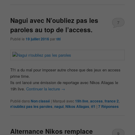
Nagui avec N’oubliez pas les
7
paroles au top de l’access.
Publié le
19 juillet 2016
par
titi
Tf1 a du mal pour imposer autre chose que des jeux en access
prime time.
Ils ont lancé une émission de reportage avec Nikos Aliagas le
19h live.
Continuer la lecture
→
Publié dans
Non classé
|
Marqué avec
19h live
,
access
,
france 2
,
n'oubliez pas les paroles
,
nagui
,
Nikos Aliagas
,
tf1
|
7
Réponses
Alternance Nikos remplace
9