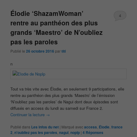
Élodie ‘ShazamWoman’
4
rentre au panthéon des plus
grands ‘Maestro’ de N’oubliez
pas les paroles
Publié le
26 octobre 2016
par
titi
n
Tout va très vite avec Élodie, en seulement 9 participations, elle
rentre au panthéon des plus grands ‘Maestro’ de l’émission
‘N’oubliez pas les paroles’ de Nagui dont deux épisodes sont
diffusés en access du lundi au samedi sur France 2.
Continuer la lecture
→
Publié dans
Les infos du net
|
Marqué avec
access
,
Élodie
,
france
2
,
n'oubliez pas les paroles
,
nagui
,
noplp
|
4
Réponses