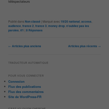
téléspectateurs
Publié dans
Non classé
|
Marqué avec
19/20 national
,
access
,
audience
,
france 2
,
france 3
,
money drop
,
n'oubliez pas les
paroles
,
tf1
|
8
Réponses
Navigation
←
Articles plus anciens
Articles plus récents
→
des
articles
TRADUCTEUR AUTOMATIQUE
POUR VOUS CONNECTER
Connexion
Flux des publications
Flux des commentaires
Site de WordPress-FR
C’EST ICI QU’ON CHERCHE …