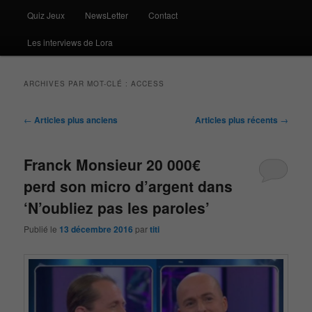
Quiz Jeux
NewsLetter
Contact
Les interviews de Lora
ARCHIVES PAR MOT-CLÉ :
ACCESS
Navigation
←
Articles plus anciens
Articles plus récents
→
des
articles
Franck Monsieur 20 000€
perd son micro d’argent dans
‘N’oubliez pas les paroles’
Publié le
13 décembre 2016
par
titi