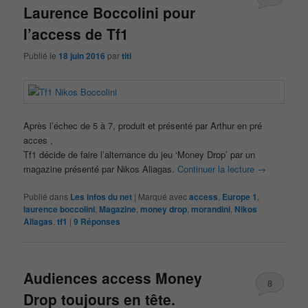
Laurence Boccolini pour
l’access de Tf1
Publié le
18 juin 2016
par
titi
Après l’échec de 5 à 7, produit et présenté par Arthur en pré
acces ,
Tf1 décide de faire l’alternance du jeu ‘Money Drop’ par un
magazine présenté par Nikos Aliagas.
Continuer la lecture
→
Publié dans
Les infos du net
|
Marqué avec
access
,
Europe 1
,
laurence boccolini
,
Magazine
,
money drop
,
morandini
,
Nikos
Aliagas
,
tf1
|
9
Réponses
Audiences access Money
8
Drop toujours en tête.