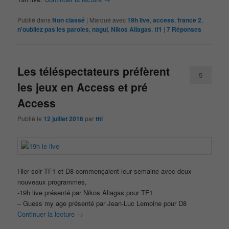
Publié dans
Non classé
|
Marqué avec
19h live
,
access
,
france 2
,
n'oubliez pas les paroles
,
nagui
,
Nikos Aliagas
,
tf1
|
7
Réponses
Les téléspectateurs préfèrent
5
les jeux en Access et pré
Access
Publié le
12 juillet 2016
par
titi
Hier soir TF1 et D8 commençaient leur semaine avec deux
nouveaux programmes,
-19h live présenté par Nikos Aliagas pour TF1
– Guess my age présenté par Jean-Luc Lemoine pour D8
Continuer la lecture
→