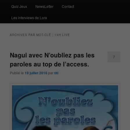
Quiz Jeux
NewsLetter
Contact
Les interviews de Lora
ARCHIVES PAR MOT-CLÉ :
19H LIVE
Nagui avec N’oubliez pas les
7
paroles au top de l’access.
Publié le
19 juillet 2016
par
titi