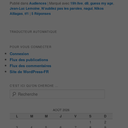
Publié dans
Audiences
|
Marqué avec
19h live
,
d8
,
guess my age
,
Jean-Luc Lemoine
,
N'oubliez pas les paroles
,
nagui
,
Nikos
Alliagas
,
tf1
|
5
Réponses
TRADUCTEUR AUTOMATIQUE
POUR VOUS CONNECTER
Connexion
Flux des publications
Flux des commentaires
Site de WordPress-FR
C’EST ICI QU’ON CHERCHE …
R
e
c
h
AOÛT 2026
e
L
M
M
J
V
S
D
r
1
2
c
3
4
5
6
7
8
9