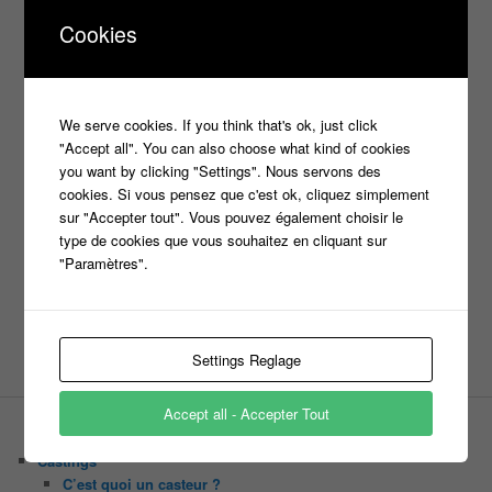
Cookies
france 2
d8
Face à la bande
france 3
france2
info jeux tv
Infos
indiscrétions
jeu
info
Inscription
Jeux TV
Jeux
jeu tv
Julien Courbet
Jérémy Michalak
We serve cookies. If you think that's ok, just click
"Accept all". You can also choose what kind of cookies
m6
Koh Lanta
laurence boccolini
le maillon faible
you want by clicking "Settings". Nous servons des
money drop
Maestro
Masters
cookies. Si vous pensez que c'est ok, cliquez simplement
n'oubliez pas les paroles
sur "Accepter tout". Vous pouvez également choisir le
type de cookies que vous souhaitez en cliquant sur
nagui
"Paramètres".
noplp
nrj12
N'oubliez pas les paroles
tf1
pékin express
Olivier Minne
révélation
TLMVPSP
tournage
tv
W9
Settings Reglage
Accept all - Accepter Tout
PAGES
Castings
C’est quoi un casteur ?