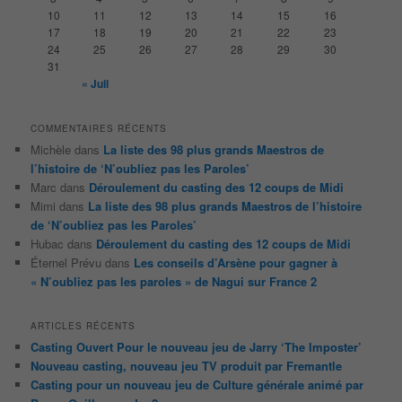
h
10
11
12
13
14
15
16
e
17
18
19
20
21
22
23
24
25
26
27
28
29
30
31
« Juil
COMMENTAIRES RÉCENTS
Michèle
dans
La liste des 98 plus grands Maestros de
l’histoire de ‘N’oubliez pas les Paroles’
Marc
dans
Déroulement du casting des 12 coups de Midi
Mimi
dans
La liste des 98 plus grands Maestros de l’histoire
de ‘N’oubliez pas les Paroles’
Hubac
dans
Déroulement du casting des 12 coups de Midi
Éternel Prévu
dans
Les conseils d’Arsène pour gagner à
« N’oubliez pas les paroles » de Nagui sur France 2
ARTICLES RÉCENTS
Casting Ouvert Pour le nouveau jeu de Jarry ‘The Imposter’
Nouveau casting, nouveau jeu TV produit par Fremantle
Casting pour un nouveau jeu de Culture générale animé par