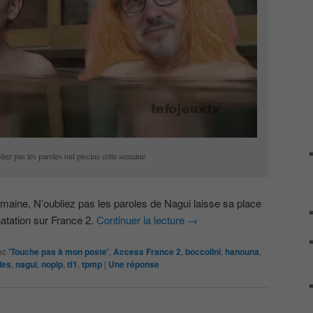
iez pas les paroles ont piscine cette semaine
emaine, N’oubliez pas les paroles de Nagui laisse sa place
atation sur France 2.
Continuer la lecture
→
ec
'Touche pas à mon poste'
,
Access France 2
,
boccolini
,
hanouna
,
les
,
nagui
,
noplp
,
tf1
,
tpmp
|
Une
réponse