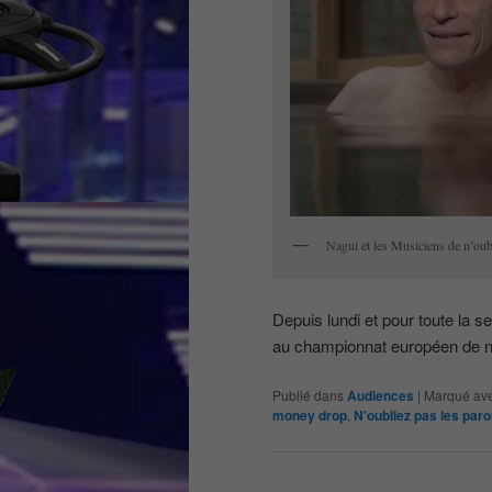
Nagui et les Musiciens de n’oubl
Depuis lundi et pour toute la s
au championnat européen de n
Publié dans
Audiences
|
Marqué av
money drop
,
N'oubliez pas les paro