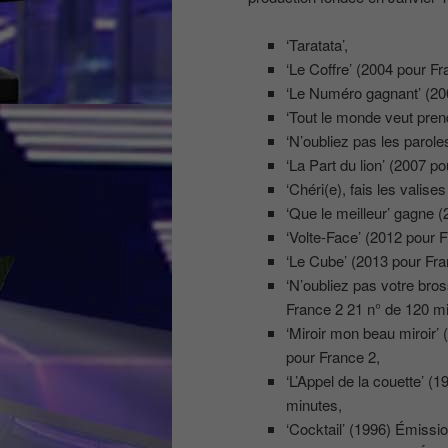
‘Taratata’,
‘Le Coffre’ (2004 pour Fr
‘Le Numéro gagnant’ (20
‘Tout le monde veut prend
‘N’oubliez pas les paroles 
‘La Part du lion’ (2007 po
‘Chéri(e), fais les valise
‘Que le meilleur’ gagne (2
‘Volte-Face’ (2012 pour F
‘Le Cube’ (2013 pour Fra
‘N’oubliez pas votre bro
France 2 21 n° de 120 mi
‘Miroir mon beau miroir’
pour France 2,
‘L’Appel de la couette’ 
minutes,
‘Cocktail’ (1996) Émissi