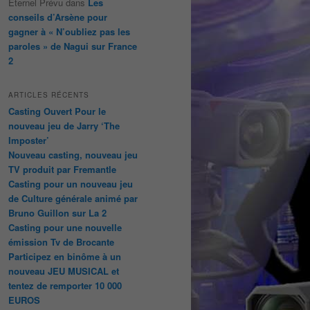
Éternel Prévu
dans
Les
conseils d’Arsène pour
gagner à « N’oubliez pas les
paroles » de Nagui sur France
2
ARTICLES RÉCENTS
Casting Ouvert Pour le
nouveau jeu de Jarry ‘The
Imposter’
Nouveau casting, nouveau jeu
TV produit par Fremantle
Casting pour un nouveau jeu
de Culture générale animé par
Bruno Guillon sur La 2
Casting pour une nouvelle
émission Tv de Brocante
Participez en binôme à un
nouveau JEU MUSICAL et
tentez de remporter 10 000
EUROS