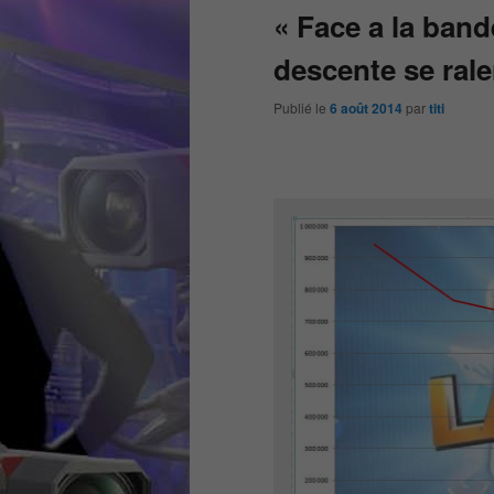
« Face a la band
descente se rale
Publié le
6 août 2014
par
titi