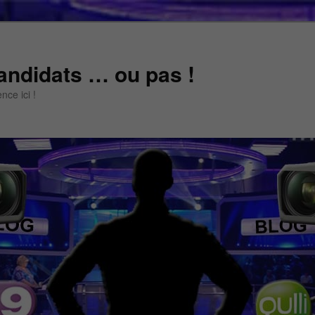
andidats … ou pas !
ce ici !