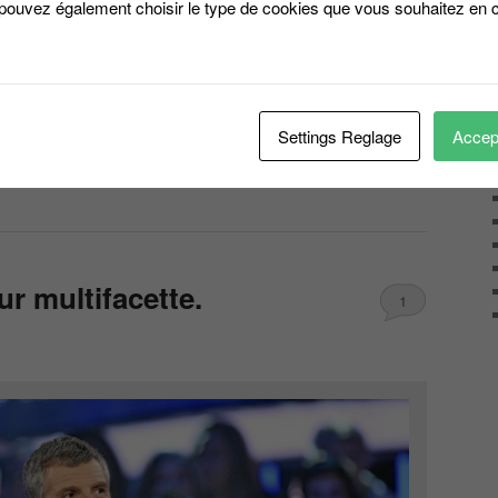
 pouvez également choisir le type de cookies que vous souhaitez en c
 téléspectateurs, 7%
000 téléspectateurs 7.4%
0 téléspectateurs 6,6 %
000 téléspectateurs 7 %
éléspectateurs, et 6.6%
Settings Reglage
Accept
lassé
|
Marqué avec
Access France 2
,
audiences
,
Face à la bande
,
ur multifacette.
1