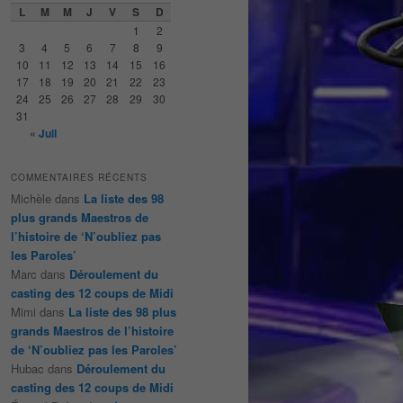
e
L
M
M
J
V
S
D
r
1
2
c
3
4
5
6
7
8
9
h
10
11
12
13
14
15
16
e
17
18
19
20
21
22
23
24
25
26
27
28
29
30
31
« Juil
COMMENTAIRES RÉCENTS
Michèle
dans
La liste des 98
plus grands Maestros de
l’histoire de ‘N’oubliez pas
les Paroles’
Marc
dans
Déroulement du
casting des 12 coups de Midi
Mimi
dans
La liste des 98 plus
grands Maestros de l’histoire
de ‘N’oubliez pas les Paroles’
Hubac
dans
Déroulement du
casting des 12 coups de Midi