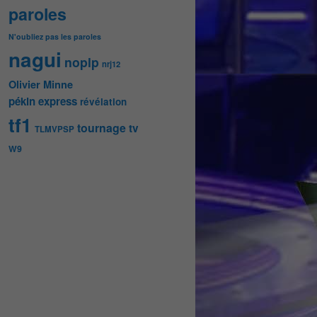
paroles
N'oubliez pas les paroles
nagui
noplp
nrj12
Olivier Minne
pékin express
révélation
tf1
tournage
tv
TLMVPSP
W9