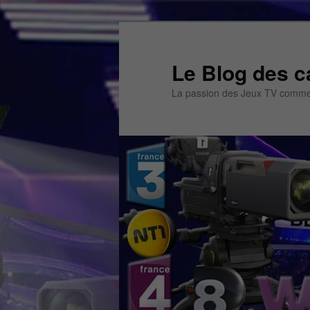
Aller
Aller
au
au
contenu
contenu
Le Blog des c
principal
secondaire
La passion des Jeux TV commen