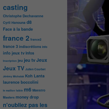
casting
Christophe Dechavanne
d8
Cyril Hanouna
Face à la bande
france 2
france2
france 3
indiscrétions
info
info jeux tv
Infos
Jeux
jeu tv
jeu
Inscription
Jeux TV
Julien Courbet
Koh Lanta
Jérémy Michalak
laurence boccolini
m6
Maestro
le maillon faible
money drop
Masters
n'oubliez pas les