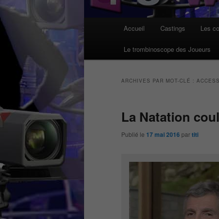
Menu
Accueil
Castings
Les co
principal
Le trombinoscope des Joueurs
ARCHIVES PAR MOT-CLÉ :
ACCESS
La Natation coul
Publié le
17 mai 2016
par
titi