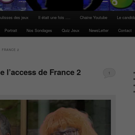
ulisses des jeux
Il était une fois ….
Chaine Youtube
Le candid
Portrait
Nos Sondages
Quiz Jeux
NewsLetter
Contact
 FRANCE 2
e l’access de France 2
1