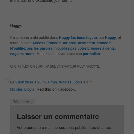
Monsieur, une excellente journée …
Huggy.
Ce contenu a été publié dans
Huggy les bons tuyaux
par
Huggy
, et
marqué avec
Access France 2
,
air prod
,
animateur
,
france 2
,
N'oubliez pas les paroles
,
n'oubliez pas votre brosses à dents
,
nagui
,
taratata
. Mettez-le en favori avec son
permalien
.
UNE RÉFLEXION SUR «
NAGUI, L’ANIMATEUR MULTIFACETTE.
»
Le
5 juin 2014 à 23 h 04 min
,
Nicolas Llopis
a dit :
Nicolas Llopis
liked this on Facebook.
↓
Répondre
Laisser un commentaire
Votre adresse e-mail ne sera pas publiée.
Les champs