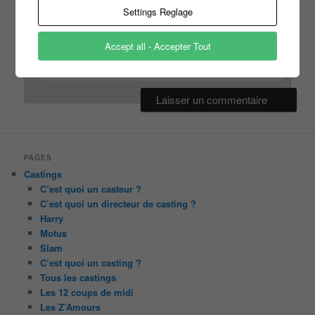
Settings Reglage
Accept all - Accepter Tout
Site web
PAGES
Castings
C’est quoi un casteur ?
C’est quoi un directeur de casting ?
Harry
Motus
Slam
C’est quoi un casting ?
Tous les castings
Les 12 coups de midi
Les Z’Amours