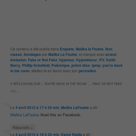
Ce contenu a été publié dans
Enquête
,
Malika la Fouine
,
Non
classé
,
Sondages
par
Malika La Fouine
, et marqué avec
acteur
,
émission
,
Fake or Not Fake
,
hypnose
,
Hypnotiseur
,
ITV
,
Keith
Barry
,
Phillip Schofield
,
Polémique
,
prime time
,
tpmp
,
you're back
in the room
. Mettez-le en favori avec son
permalien
.
5 RÉFLEXIONS SUR «
‘YOU’RE BACK IN THE ROOM’ …. FAKE OR NOT FAKE
???
»
Le
4 avril 2015 à 17 h 35 min
,
Malika LaFouine
a dit :
Malika LaFouine
liked this on Facebook.
↓
Répondre
Le
4 avril 2015 à 18 h 20 min
,
Esmé Ralda
a dit :