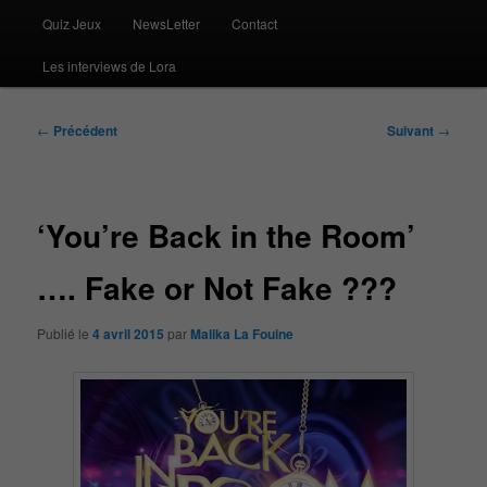
Quiz Jeux
NewsLetter
Contact
Les interviews de Lora
Navigation
←
Précédent
Suivant
→
des
articles
‘You’re Back in the Room’
…. Fake or Not Fake ???
Publié le
4 avril 2015
par
Malika La Fouine