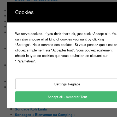
Tout le monde veut prendre sa place
Chaine Youtube
Cookies
Contact
Il était une fois ….
Le candidat masqué
Le trombinoscope des Joueurs
We serve cookies. If you think that's ok, just click "Accept all". Yo
Géraldine multirécidiviste des émissions TV
can also choose what kind of cookies you want by clicking
Serge le candidat qui a peur du noir.
"Settings". Nous servons des cookies. Si vous pensez que c'est ok
Les coulisses des jeux
cliquez simplement sur "Accepter tout". Vous pouvez également
Les caméras d’un jeu plateau
choisir le type de cookies que vous souhaitez en cliquant sur
Un plateau de jeu télévisé coûte cher, mais pourquoi ?
"Paramètres".
Les interviews de Lora
Quand Lora rencontre Aline elles parlent de quoi ?
Quand Lora papote avec Franck, ils parlent de quoi ?
NewsLetter
Settings Reglage
Nos Sondages
Sondage Koh Lanta 2018 Le combat des héros
Accept all - Accepter Tout
Sondage Koh Lanta Fidji 2017
Sondage Koh Lanta Cambodge 2017
Sondage Koh Lanta
Sondages « Bienvenue au Camping »