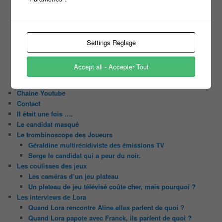
Motus
Slam
C’est quoi un casting ?
Tous les castings
Settings Reglage
Les 12 coups de midi
Les Z’Amours
Accept all - Accepter Tout
N’oubliez Pas Les Paroles
Tout le monde veut prendre sa place
Chaine Youtube
Contact
Il était une fois ….
Le candidat masqué
Le trombinoscope des Joueurs
Géraldine multirécidiviste des émissions TV
Serge le candidat qui a peur du noir.
Les coulisses des jeux
Les caméras d’un jeu plateau
Un plateau de jeu télévisé coûte cher, mais pourquoi ?
Les interviews de Lora
Quand Lora rencontre Aline elles parlent de quoi ?
Quand Lora papote avec Franck, ils parlent de quoi ?