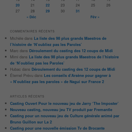
e
20
21
22
23
24
25
26
27
28
29
30
31
« Déc
Fév »
COMMENTAIRES RÉCENTS
Michèle
dans
La liste des 98 plus grands Maestros de
l’histoire de ‘N’oubliez pas les Paroles’
Marc
dans
Déroulement du casting des 12 coups de Midi
Mimi
dans
La liste des 98 plus grands Maestros de l’histoire
de ‘N’oubliez pas les Paroles’
Hubac
dans
Déroulement du casting des 12 coups de Midi
Éternel Prévu
dans
Les conseils d’Arsène pour gagner à
« N’oubliez pas les paroles » de Nagui sur France 2
ARTICLES RÉCENTS
Casting Ouvert Pour le nouveau jeu de Jarry ‘The Imposter’
Nouveau casting, nouveau jeu TV produit par Fremantle
Casting pour un nouveau jeu de Culture générale animé par
Bruno Guillon sur La 2
Casting pour une nouvelle émission Tv de Brocante