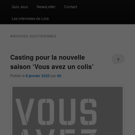
Quiz Jeux
NewsLetter
Contact
Les interviews de Lora
ARCHIVES QUOTIDIENNES :
Casting pour la nouvelle
9
saison ‘Vous avez un colis’
Publié le
8 janvier 2020
par
titi