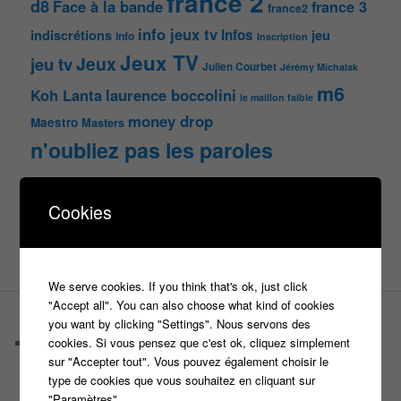
france 2
d8
Face à la bande
france 3
france2
info jeux tv
Infos
indiscrétions
jeu
info
Inscription
Jeux TV
Jeux
jeu tv
Julien Courbet
Jérémy Michalak
m6
Koh Lanta
laurence boccolini
le maillon faible
money drop
Maestro
Masters
n'oubliez pas les paroles
nagui
noplp
nrj12
N'oubliez pas les paroles
Cookies
tf1
pékin express
Olivier Minne
révélation
TLMVPSP
tournage
tv
W9
We serve cookies. If you think that's ok, just click
"Accept all". You can also choose what kind of cookies
you want by clicking "Settings". Nous servons des
PAGES
cookies. Si vous pensez que c'est ok, cliquez simplement
Castings
sur "Accepter tout". Vous pouvez également choisir le
C’est quoi un casteur ?
type de cookies que vous souhaitez en cliquant sur
C’est quoi un directeur de casting ?
"Paramètres".
Harry