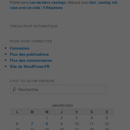
Publié dans
Les derniers castings
|
Marqué avec
6ter
,
casting
,
m6
,
vous avez un colis
|
9
Réponses
TRADUCTEUR AUTOMATIQUE
POUR VOUS CONNECTER
Connexion
Flux des publications
Flux des commentaires
Site de WordPress-FR
C’EST ICI QU’ON CHERCHE …
R
e
c
h
JANVIER 2020
e
L
M
M
J
V
S
D
r
1
2
3
4
5
c
6
7
8
9
10
11
12
h
13
14
15
16
17
18
19