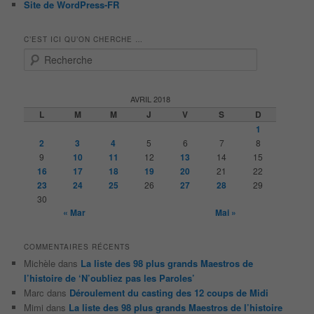
Site de WordPress-FR
C’EST ICI QU’ON CHERCHE …
R
e
c
h
AVRIL 2018
e
L
M
M
J
V
S
D
r
1
c
2
3
4
5
6
7
8
h
9
10
11
12
13
14
15
e
16
17
18
19
20
21
22
23
24
25
26
27
28
29
30
« Mar
Mai »
COMMENTAIRES RÉCENTS
Michèle
dans
La liste des 98 plus grands Maestros de
l’histoire de ‘N’oubliez pas les Paroles’
Marc
dans
Déroulement du casting des 12 coups de Midi
Mimi
dans
La liste des 98 plus grands Maestros de l’histoire