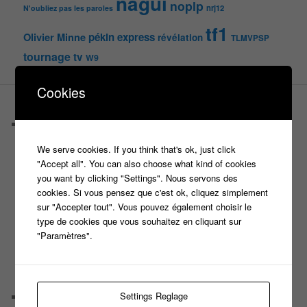
nagui
noplp
nrj12
N'oubliez pas les paroles
tf1
pékin express
Olivier Minne
révélation
TLMVPSP
tournage
tv
W9
Cookies
PAGES
Castings
C’est quoi un casteur ?
We serve cookies. If you think that's ok, just click
C’est quoi un directeur de casting ?
"Accept all". You can also choose what kind of cookies
Harry
you want by clicking "Settings". Nous servons des
Motus
cookies. Si vous pensez que c'est ok, cliquez simplement
Slam
sur "Accepter tout". Vous pouvez également choisir le
C’est quoi un casting ?
type de cookies que vous souhaitez en cliquant sur
Tous les castings
"Paramètres".
Les 12 coups de midi
Les Z’Amours
N’oubliez Pas Les Paroles
Tout le monde veut prendre sa place
Settings Reglage
Chaine Youtube