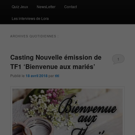
Quiz Jeux
NewsLetter
Contact
Les interviews de Lora
ARCHIVES QUOTIDIENNES :
Casting Nouvelle émission de
1
TF1 ‘Bienvenue aux mariés’
Publié le
18 avril 2018
par
titi