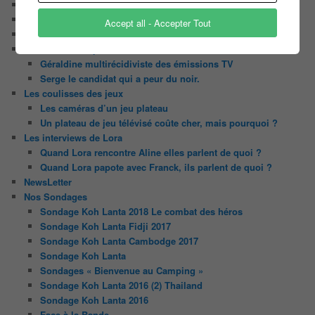
Contact
Il était une fois ….
Accept all - Accepter Tout
Le candidat masqué
Le trombinoscope des Joueurs
Géraldine multirécidiviste des émissions TV
Serge le candidat qui a peur du noir.
Les coulisses des jeux
Les caméras d’un jeu plateau
Un plateau de jeu télévisé coûte cher, mais pourquoi ?
Les interviews de Lora
Quand Lora rencontre Aline elles parlent de quoi ?
Quand Lora papote avec Franck, ils parlent de quoi ?
NewsLetter
Nos Sondages
Sondage Koh Lanta 2018 Le combat des héros
Sondage Koh Lanta Fidji 2017
Sondage Koh Lanta Cambodge 2017
Sondage Koh Lanta
Sondages « Bienvenue au Camping »
Sondage Koh Lanta 2016 (2) Thailand
Sondage Koh Lanta 2016
Face à la Bande