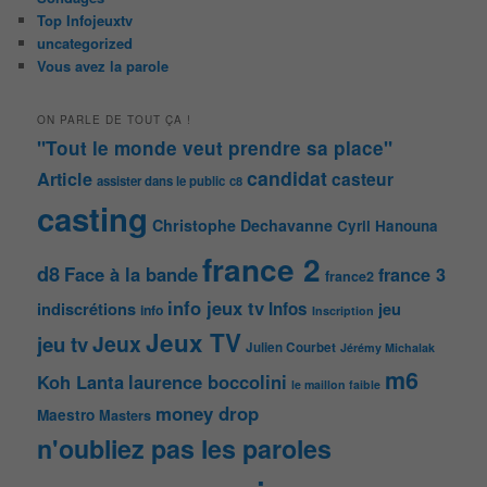
Top Infojeuxtv
uncategorized
Vous avez la parole
ON PARLE DE TOUT ÇA !
"Tout le monde veut prendre sa place"
candidat
Article
casteur
assister dans le public
c8
casting
Christophe Dechavanne
Cyril Hanouna
france 2
d8
Face à la bande
france 3
france2
info jeux tv
Infos
indiscrétions
jeu
info
Inscription
Jeux TV
Jeux
jeu tv
Julien Courbet
Jérémy Michalak
m6
Koh Lanta
laurence boccolini
le maillon faible
money drop
Maestro
Masters
n'oubliez pas les paroles