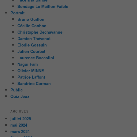
Sondage Le Maillon Faible
Portrait
Bruno Guillon
Cécilie Conhoc
Christophe Dechavanne
Damien Thévenot
Elodie Gossuin
Julien Courbet
Laurence Boccolini
Nagui Fam
Olivier MINNE
Patrice Laffont
Sandrine Corman
Public
Quiz Jeux
ARCHIVES
juillet 2025
mai 2024
mars 2024