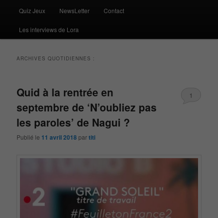
Quiz Jeux
NewsLetter
Contact
Les interviews de Lora
ARCHIVES QUOTIDIENNES :
Quid à la rentrée en
1
septembre de ‘N’oubliez pas
les paroles’ de Nagui ?
Publié le
11 avril 2018
par
titi