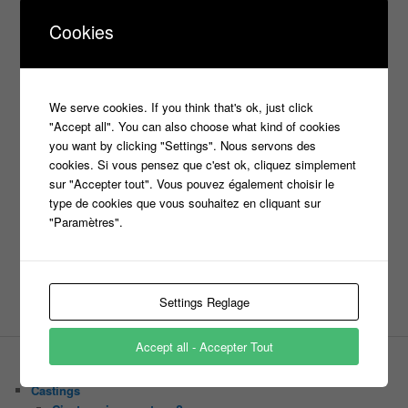
casting
Christophe Dechavanne
Cyril Hanouna
Cookies
france 2
d8
Face à la bande
france 3
france2
info jeux tv
Infos
indiscrétions
jeu
info
Inscription
Jeux TV
Jeux
jeu tv
We serve cookies. If you think that's ok, just click
Julien Courbet
Jérémy Michalak
"Accept all". You can also choose what kind of cookies
m6
Koh Lanta
laurence boccolini
le maillon faible
you want by clicking "Settings". Nous servons des
money drop
cookies. Si vous pensez que c'est ok, cliquez simplement
Maestro
Masters
sur "Accepter tout". Vous pouvez également choisir le
n'oubliez pas les paroles
type de cookies que vous souhaitez en cliquant sur
nagui
"Paramètres".
noplp
nrj12
N'oubliez pas les paroles
tf1
pékin express
Olivier Minne
révélation
TLMVPSP
tournage
tv
Settings Reglage
W9
Accept all - Accepter Tout
PAGES
Castings