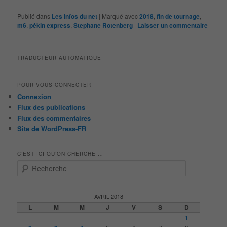
Publié dans
Les infos du net
|
Marqué avec
2018
,
fin de tournage
,
m6
,
pékin express
,
Stephane Rotenberg
|
Laisser un commentaire
TRADUCTEUR AUTOMATIQUE
POUR VOUS CONNECTER
Connexion
Flux des publications
Flux des commentaires
Site de WordPress-FR
C’EST ICI QU’ON CHERCHE …
R
e
c
h
AVRIL 2018
e
L
M
M
J
V
S
D
r
1
c