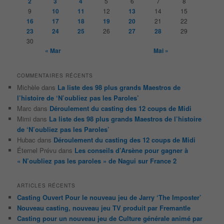
2
3
4
5
6
7
8
h
9
10
11
12
13
14
15
e
16
17
18
19
20
21
22
23
24
25
26
27
28
29
30
« Mar
Mai »
COMMENTAIRES RÉCENTS
Michèle
dans
La liste des 98 plus grands Maestros de
l’histoire de ‘N’oubliez pas les Paroles’
Marc
dans
Déroulement du casting des 12 coups de Midi
Mimi
dans
La liste des 98 plus grands Maestros de l’histoire
de ‘N’oubliez pas les Paroles’
Hubac
dans
Déroulement du casting des 12 coups de Midi
Éternel Prévu
dans
Les conseils d’Arsène pour gagner à
« N’oubliez pas les paroles » de Nagui sur France 2
ARTICLES RÉCENTS
Casting Ouvert Pour le nouveau jeu de Jarry ‘The Imposter’
Nouveau casting, nouveau jeu TV produit par Fremantle
Casting pour un nouveau jeu de Culture générale animé par