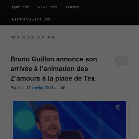
Quiz Jeux
NewsLetter
Contact
Les interviews de Lora
ARCHIVES QUOTIDIENNES :
Bruno Guillon annonce son
1
arrivée à l’animation des
Z’amours à la place de Tex
Publié le
17 janvier 2018
par
titi