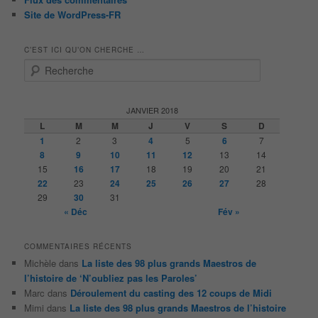
Site de WordPress-FR
C’EST ICI QU’ON CHERCHE …
R
e
c
h
JANVIER 2018
e
L
M
M
J
V
S
D
r
1
2
3
4
5
6
7
c
8
9
10
11
12
13
14
h
15
16
17
18
19
20
21
e
22
23
24
25
26
27
28
29
30
31
« Déc
Fév »
COMMENTAIRES RÉCENTS
Michèle
dans
La liste des 98 plus grands Maestros de
l’histoire de ‘N’oubliez pas les Paroles’
Marc
dans
Déroulement du casting des 12 coups de Midi
Mimi
dans
La liste des 98 plus grands Maestros de l’histoire