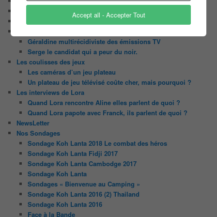
Contact
Il était une fois ….
Accept all - Accepter Tout
Le candidat masqué
Le trombinoscope des Joueurs
Géraldine multirécidiviste des émissions TV
Serge le candidat qui a peur du noir.
Les coulisses des jeux
Les caméras d’un jeu plateau
Un plateau de jeu télévisé coûte cher, mais pourquoi ?
Les interviews de Lora
Quand Lora rencontre Aline elles parlent de quoi ?
Quand Lora papote avec Franck, ils parlent de quoi ?
NewsLetter
Nos Sondages
Sondage Koh Lanta 2018 Le combat des héros
Sondage Koh Lanta Fidji 2017
Sondage Koh Lanta Cambodge 2017
Sondage Koh Lanta
Sondages « Bienvenue au Camping »
Sondage Koh Lanta 2016 (2) Thailand
Sondage Koh Lanta 2016
Face à la Bande