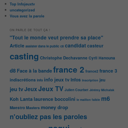
Top Infojeuxtv
uncategorized
Vous avez la parole
ON PARLE DE TOUT ÇA !
"Tout le monde veut prendre sa place"
candidat
Article
casteur
assister dans le public
c8
casting
Christophe Dechavanne
Cyril Hanouna
france 2
d8
Face à la bande
france 3
france2
info jeux tv
Infos
indiscrétions
jeu
info
Inscription
Jeux TV
Jeux
jeu tv
Julien Courbet
Jérémy Michalak
m6
Koh Lanta
laurence boccolini
le maillon faible
money drop
Maestro
Masters
n'oubliez pas les paroles