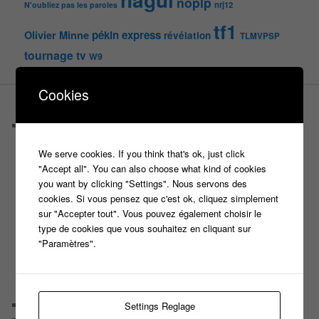
nagui
noplp
nrj12
N'oubliez pas les paroles
tf1
pékin express
Olivier Minne
révélation
TLMVPSP
tournage
tv
W9
Cookies
PAGES
Castings
C’est quoi un casteur ?
We serve cookies. If you think that's ok, just click
C’est quoi un directeur de casting ?
"Accept all". You can also choose what kind of cookies
Harry
you want by clicking "Settings". Nous servons des
Motus
cookies. Si vous pensez que c'est ok, cliquez simplement
Slam
sur "Accepter tout". Vous pouvez également choisir le
C’est quoi un casting ?
type de cookies que vous souhaitez en cliquant sur
Tous les castings
"Paramètres".
Les 12 coups de midi
Les Z’Amours
N’oubliez Pas Les Paroles
Tout le monde veut prendre sa place
Chaine Youtube
Settings Reglage