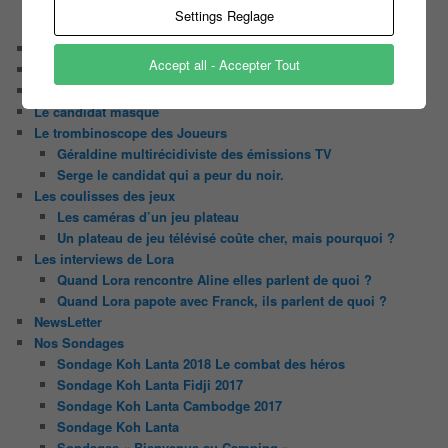
N’oubliez Pas Les Paroles
Settings Reglage
Tout le monde veut prendre sa place
Chaine Youtube
Accept all - Accepter Tout
Contact
Il était une fois ….
Le candidat masqué
Le trombinoscope des Joueurs
Géraldine multirécidiviste des émissions TV
Serge le candidat qui a peur du noir.
Les coulisses des jeux
Les caméras d’un jeu plateau
Un plateau de jeu télévisé coûte cher, mais pourquoi ?
Les interviews de Lora
Quand Lora rencontre Aline elles parlent de quoi ?
Quand Lora papote avec Franck, ils parlent de quoi ?
NewsLetter
Nos Sondages
Sondage Koh Lanta 2018 Le combat des héros
Sondage Koh Lanta Fidji 2017
Sondage Koh Lanta Cambodge 2017
Sondage Koh Lanta
Sondages « Bienvenue au Camping »