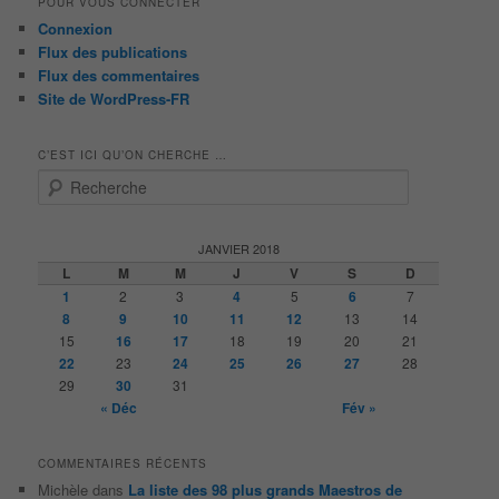
POUR VOUS CONNECTER
Connexion
Flux des publications
Flux des commentaires
Site de WordPress-FR
C’EST ICI QU’ON CHERCHE …
R
e
c
h
JANVIER 2018
e
L
M
M
J
V
S
D
r
1
2
3
4
5
6
7
c
8
9
10
11
12
13
14
h
15
16
17
18
19
20
21
e
22
23
24
25
26
27
28
29
30
31
« Déc
Fév »
COMMENTAIRES RÉCENTS
Michèle
dans
La liste des 98 plus grands Maestros de