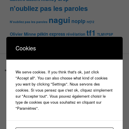
n'oubliez pas les paroles
nagui
noplp
nrj12
N'oubliez pas les paroles
tf1
pékin express
Olivier Minne
révélation
TLMVPSP
tournage
tv
W9
Cookies
PAGES
Castings
We serve cookies. If you think that's ok, just click
C’est quoi un casteur ?
"Accept all". You can also choose what kind of cookies
C’est quoi un directeur de casting ?
you want by clicking "Settings". Nous servons des
Harry
cookies. Si vous pensez que c'est ok, cliquez simplement
Motus
sur "Accepter tout". Vous pouvez également choisir le
Slam
type de cookies que vous souhaitez en cliquant sur
C’est quoi un casting ?
"Paramètres".
Tous les castings
Les 12 coups de midi
Les Z’Amours