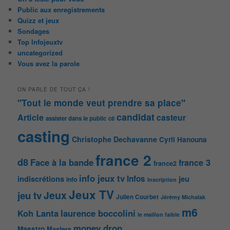
Public aux enregistrements
Quizz et jeux
Sondages
Top Infojeuxtv
uncategorized
Vous avez la parole
ON PARLE DE TOUT ÇA !
"Tout le monde veut prendre sa place"
candidat
Article
casteur
assister dans le public
c8
casting
Christophe Dechavanne
Cyril Hanouna
france 2
d8
Face à la bande
france 3
france2
info jeux tv
Infos
indiscrétions
jeu
info
Inscription
Jeux TV
Jeux
jeu tv
Julien Courbet
Jérémy Michalak
m6
Koh Lanta
laurence boccolini
le maillon faible
money drop
Maestro
Masters