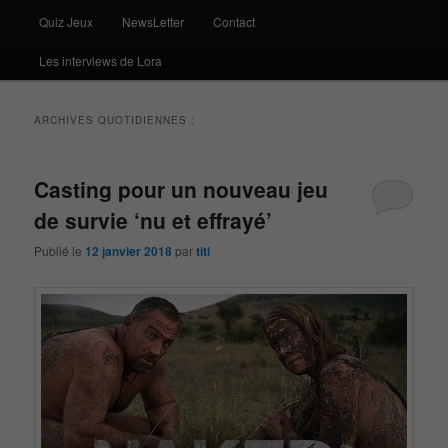
Quiz Jeux
NewsLetter
Contact
Les interviews de Lora
ARCHIVES QUOTIDIENNES :
Casting pour un nouveau jeu
de survie ‘nu et effrayé’
Publié le
12 janvier 2018
par
titi