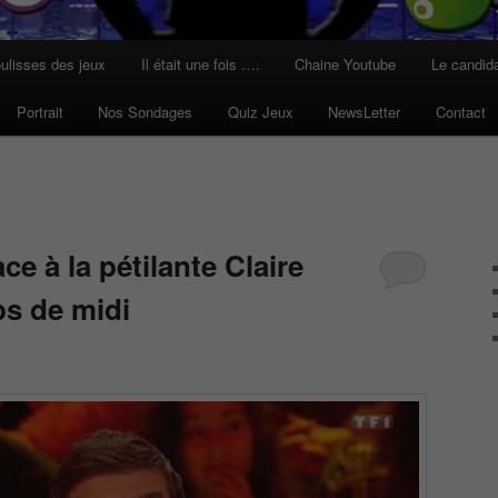
ulisses des jeux
Il était une fois ….
Chaine Youtube
Le candid
Portrait
Nos Sondages
Quiz Jeux
NewsLetter
Contact
ce à la pétilante Claire
ps de midi