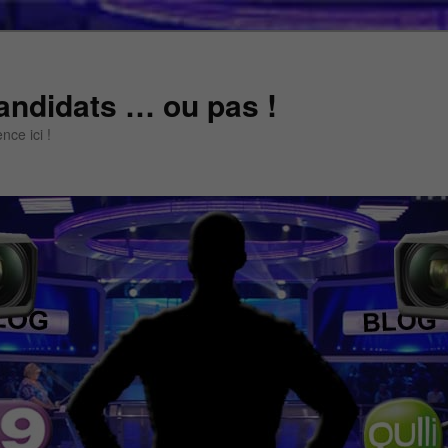
andidats … ou pas !
ce ici !