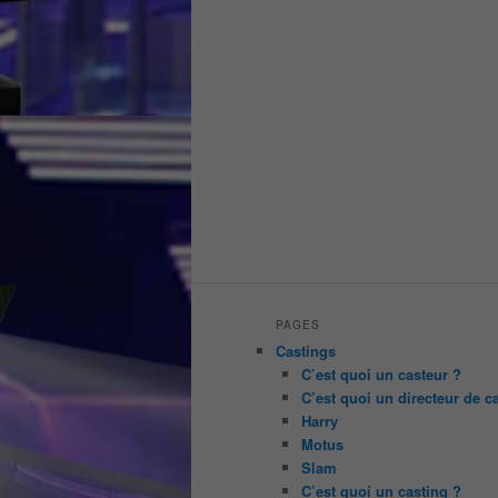
PAGES
Castings
C’est quoi un casteur ?
C’est quoi un directeur de c
Harry
Motus
Slam
C’est quoi un casting ?