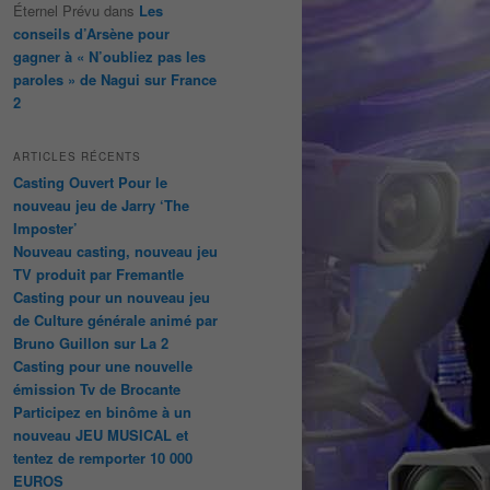
Éternel Prévu
dans
Les
conseils d’Arsène pour
gagner à « N’oubliez pas les
paroles » de Nagui sur France
2
ARTICLES RÉCENTS
Casting Ouvert Pour le
nouveau jeu de Jarry ‘The
Imposter’
Nouveau casting, nouveau jeu
TV produit par Fremantle
Casting pour un nouveau jeu
de Culture générale animé par
Bruno Guillon sur La 2
Casting pour une nouvelle
émission Tv de Brocante
Participez en binôme à un
nouveau JEU MUSICAL et
tentez de remporter 10 000
EUROS