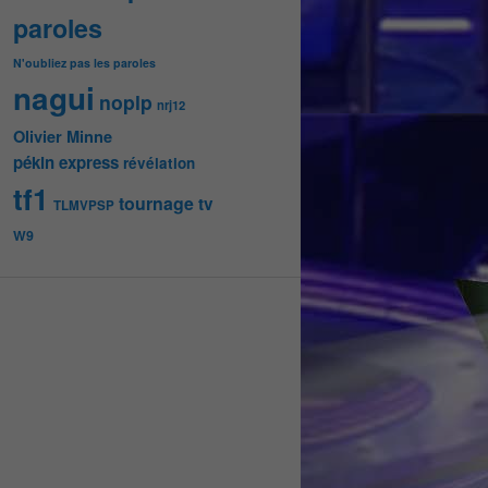
paroles
N'oubliez pas les paroles
nagui
noplp
nrj12
Olivier Minne
pékin express
révélation
tf1
tournage
tv
TLMVPSP
W9