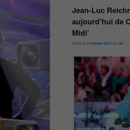
Jean-Luc Reich
aujourd’hui de C
Midi’
Publié le
14 janvier 2017
par
titi