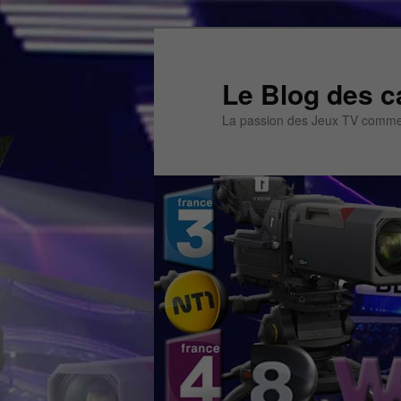
Aller
Aller
au
au
contenu
contenu
Le Blog des c
principal
secondaire
La passion des Jeux TV commen