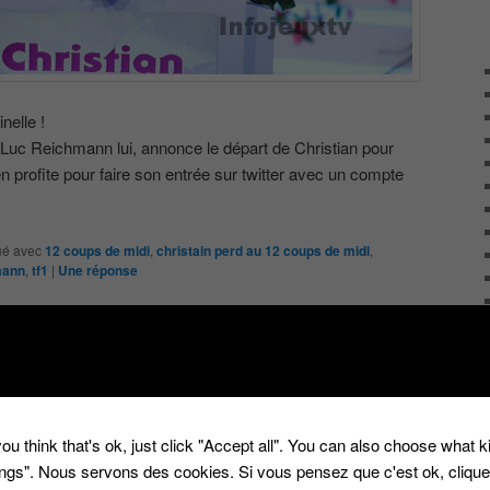
nelle !
-Luc Reichmann lui, annonce le départ de Christian pour
en profite pour faire son entrée sur twitter avec un compte
é avec
12 coups de midi
,
christain perd au 12 coups de midi
,
mann
,
tf1
|
Une
réponse
ou think that's ok, just click "Accept all". You can also choose what 
tings". Nous servons des cookies. Si vous pensez que c'est ok, cliqu