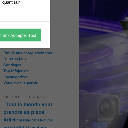
liquant sur
Les pages réservées aux
abonnées
Les papiers du journaliste
Masqué
Les Portraits de Fannette
Malika la Fouine
 all - Accepter Tout
Non classé
On a testé pour vous
Public aux enregistrements
Quizz et jeux
Sondages
Top Infojeuxtv
uncategorized
Vous avez la parole
ON PARLE DE TOUT ÇA !
"Tout le monde veut
prendre sa place"
Article
assister dans le public
candidat
casteur