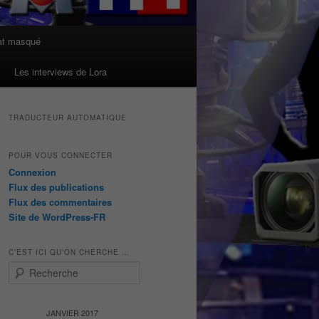
at masqué
Les interviews de Lora
TRADUCTEUR AUTOMATIQUE
POUR VOUS CONNECTER
Connexion
Flux des publications
Flux des commentaires
Site de WordPress-FR
C’EST ICI QU’ON CHERCHE …
R
e
c
h
JANVIER 2017