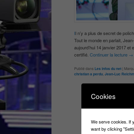
I
l n’y a plus de secret de polichi
Tout le monde en parlait, Jean
aujourd’hui 14 janvier 2017 et 
certifié.
Continuer la lecture
→
Publié dans
Les infos du net
|
Marqu
christian a perdu
,
Jean-Luc Reich
Cookies
We serve cookies. If y
want by clicking "Set