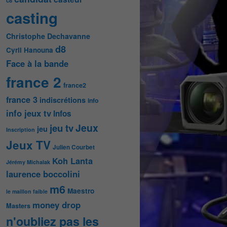
c8
casting
Christophe Dechavanne
d8
Cyril Hanouna
Face à la bande
france 2
france2
france 3
indiscrétions
info
info jeux tv
Infos
Jeux
jeu tv
jeu
Inscription
Jeux TV
Julien Courbet
Koh Lanta
Jérémy Michalak
laurence boccolini
m6
Maestro
le maillon faible
money drop
Masters
n'oubliez pas les