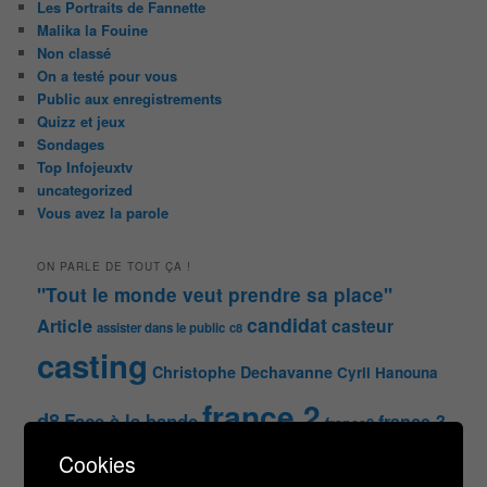
Les Portraits de Fannette
Malika la Fouine
Non classé
On a testé pour vous
Public aux enregistrements
Quizz et jeux
Sondages
Top Infojeuxtv
uncategorized
Vous avez la parole
ON PARLE DE TOUT ÇA !
"Tout le monde veut prendre sa place"
candidat
Article
casteur
assister dans le public
c8
casting
Christophe Dechavanne
Cyril Hanouna
france 2
d8
Face à la bande
france 3
france2
info jeux tv
Infos
indiscrétions
jeu
info
Cookies
Inscription