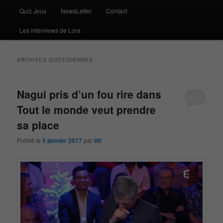
Quiz Jeux
NewsLetter
Contact
Les interviews de Lora
ARCHIVES QUOTIDIENNES :
Nagui pris d’un fou rire dans
Tout le monde veut prendre
sa place
Publié le
5 janvier 2017
par
titi