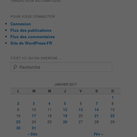
TRADUCTEUR AUTOMATIQUE
POUR VOUS CONNECTER
Connexion
Flux des publications
Flux des commentaires
Site de WordPress-FR
C’EST ICI QU’ON CHERCHE …
R
e
c
h
JANVIER 2017
e
L
M
M
J
V
S
D
r
1
c
2
3
4
5
6
7
8
h
9
10
11
12
13
14
15
e
16
17
18
19
20
21
22
23
24
25
26
27
28
29
30
31
« Déc
Fév »