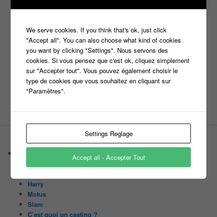
Jeux TV
Jeux
jeu tv
Julien Courbet
Jérémy Michalak
m6
Koh Lanta
laurence boccolini
le maillon faible
We serve cookies. If you think that's ok, just click
money drop
Maestro
Masters
"Accept all". You can also choose what kind of cookies
n'oubliez pas les paroles
you want by clicking "Settings". Nous servons des
cookies. Si vous pensez que c'est ok, cliquez simplement
nagui
noplp
sur "Accepter tout". Vous pouvez également choisir le
nrj12
N'oubliez pas les paroles
type de cookies que vous souhaitez en cliquant sur
tf1
"Paramètres".
pékin express
Olivier Minne
révélation
TLMVPSP
tournage
tv
W9
Settings Reglage
PAGES
Castings
Accept all - Accepter Tout
C’est quoi un casteur ?
C’est quoi un directeur de casting ?
Harry
Motus
Slam
C’est quoi un casting ?