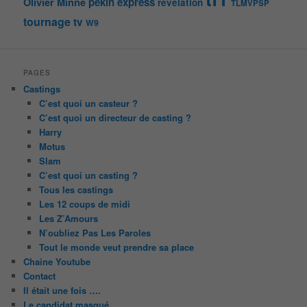
pékin express
Olivier Minne
révélation
TLMVPSP
tournage
tv
W9
PAGES
Castings
C’est quoi un casteur ?
C’est quoi un directeur de casting ?
Harry
Motus
Slam
C’est quoi un casting ?
Tous les castings
Les 12 coups de midi
Les Z’Amours
N’oubliez Pas Les Paroles
Tout le monde veut prendre sa place
Chaine Youtube
Contact
Il était une fois ….
Le candidat masqué