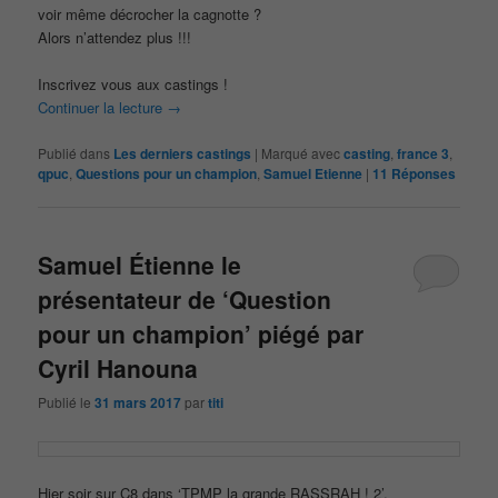
voir même décrocher la cagnotte ?
Alors n’attendez plus !!!
Inscrivez vous aux castings !
Continuer la lecture
→
Publié dans
Les derniers castings
|
Marqué avec
casting
,
france 3
,
qpuc
,
Questions pour un champion
,
Samuel Etienne
|
11
Réponses
Samuel Étienne le
présentateur de ‘Question
pour un champion’ piégé par
Cyril Hanouna
Publié le
31 mars 2017
par
titi
Hier soir sur C8 dans ‘TPMP la grande RASSRAH ! 2’,