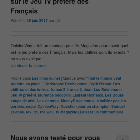
sur le Jeu Tv préféré des
Français
Publié le
29 juin 2017
par
titi
OpinionWay a fait un sondage pour Tv-Magazine pour savoir quel
est le jeu préféré des Français. Mais les chiffres sont ils exacts ?
on vous explique !
Continuer la lecture
→
Publié dans
Les infos du net
|
Marqué avec
"Tout le monde veut
prendre sa place"
,
Christophe Dechavanne
,
Cyril Féraud
,
Des
chiffres et des lettres
,
france 2
,
france 3
,
Jean-Luc Reichmann
,
Jeu Tv préféré
,
laurence boccolini
,
Laurent Romejko
,
Les Douze
coups de midi
,
Les z'amour
,
MoneyDrop
,
motus
,
n'oubliez pas les
paroles
,
nagui
,
OpinionWay
,
Question pour un champion
,
Samuel
Etienne
,
tex
,
tf1
,
the wall
,
Tv Magazine
|
Laisser un commentaire
Nous avons testé pour vous
4