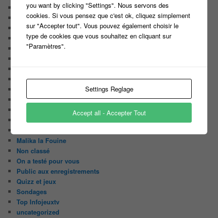
you want by clicking "Settings". Nous servons des
Le Casteur Masqué !
cookies. Si vous pensez que c'est ok, cliquez simplement
Le courrier des lecteurs
sur "Accepter tout". Vous pouvez également choisir le
Le journal de bord du Blog
type de cookies que vous souhaitez en cliquant sur
Les articles de Lora
"Paramètres".
Les derniers castings
Les derniers Jeux
Les indiscrétions de la petite souris
Les infos du net
Settings Reglage
LES INTRIGUES DE MILADY
Les pages du blog
Les pages réservées aux abonnées
Accept all - Accepter Tout
Les papiers du journaliste Masqué
Les Portraits de Fannette
Malika la Fouine
Non classé
On a testé pour vous
Public aux enregistrements
Quizz et jeux
Sondages
Top Infojeuxtv
uncategorized