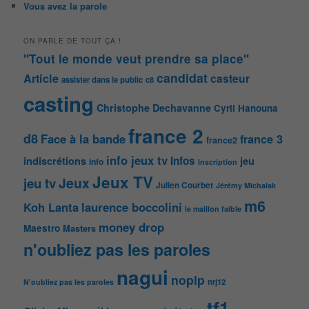
Vous avez la parole
ON PARLE DE TOUT ÇA !
"Tout le monde veut prendre sa place"
candidat
Article
casteur
assister dans le public
c8
casting
Christophe Dechavanne
Cyril Hanouna
france 2
d8
Face à la bande
france 3
france2
info jeux tv
Infos
indiscrétions
jeu
info
Inscription
Jeux TV
Jeux
jeu tv
Julien Courbet
Jérémy Michalak
m6
Koh Lanta
laurence boccolini
le maillon faible
money drop
Maestro
Masters
n'oubliez pas les paroles
nagui
noplp
nrj12
N'oubliez pas les paroles
tf1