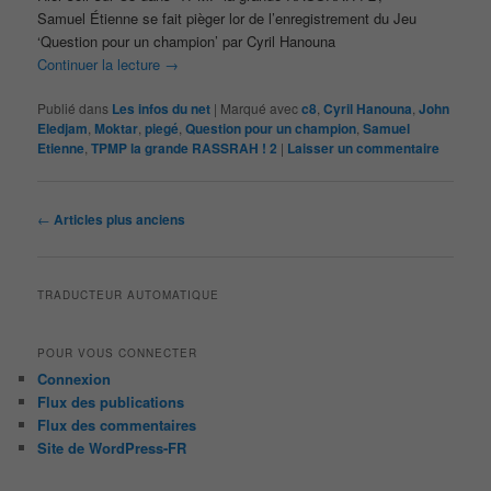
Samuel Étienne se fait pièger lor de l’enregistrement du Jeu
‘Question pour un champion’ par Cyril Hanouna
Continuer la lecture
→
Publié dans
Les infos du net
|
Marqué avec
c8
,
Cyril Hanouna
,
John
Eledjam
,
Moktar
,
piegé
,
Question pour un champion
,
Samuel
Etienne
,
TPMP la grande RASSRAH ! 2
|
Laisser un commentaire
Navigation
←
Articles plus anciens
des
articles
TRADUCTEUR AUTOMATIQUE
POUR VOUS CONNECTER
Connexion
Flux des publications
Flux des commentaires
Site de WordPress-FR