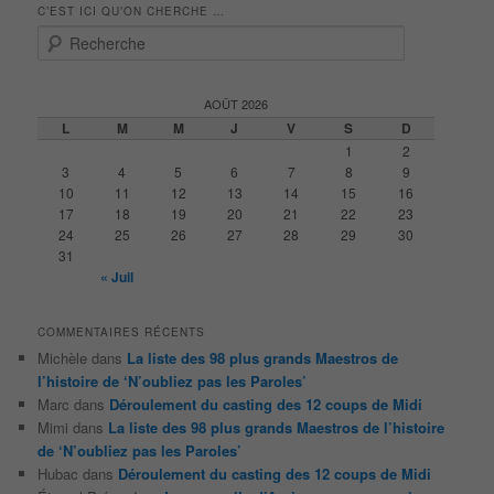
C’EST ICI QU’ON CHERCHE …
R
e
c
h
AOÛT 2026
e
L
M
M
J
V
S
D
r
1
2
c
3
4
5
6
7
8
9
h
10
11
12
13
14
15
16
e
17
18
19
20
21
22
23
24
25
26
27
28
29
30
31
« Juil
COMMENTAIRES RÉCENTS
Michèle
dans
La liste des 98 plus grands Maestros de
l’histoire de ‘N’oubliez pas les Paroles’
Marc
dans
Déroulement du casting des 12 coups de Midi
Mimi
dans
La liste des 98 plus grands Maestros de l’histoire
de ‘N’oubliez pas les Paroles’
Hubac
dans
Déroulement du casting des 12 coups de Midi