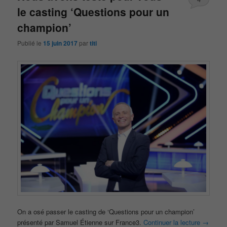
le casting ‘Questions pour un
champion’
Publié le
15 juin 2017
par
titi
On a osé passer le casting de ‘Questions pour un champion’
présenté par Samuel Étienne sur France3.
Continuer la lecture
→