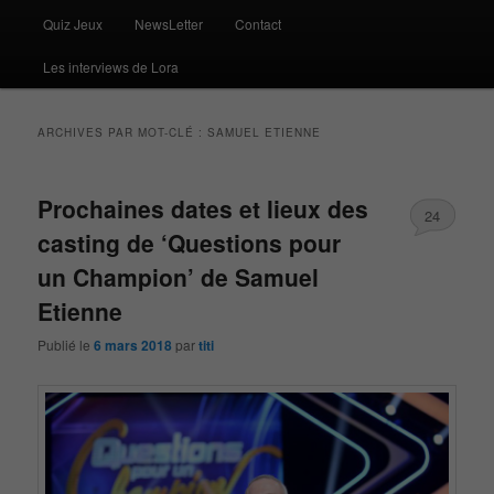
Quiz Jeux
NewsLetter
Contact
Les interviews de Lora
ARCHIVES PAR MOT-CLÉ :
SAMUEL ETIENNE
Prochaines dates et lieux des
24
casting de ‘Questions pour
un Champion’ de Samuel
Etienne
Publié le
6 mars 2018
par
titi