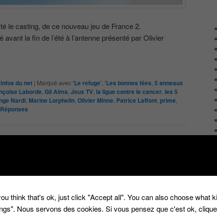
é le casting, de ce nouveau jeu de France 2.
 avant la fin de l’été à l’antenne présenté par Olivier
infos du net
|
Marqué avec
'Le refuge'
,
'Les bonnes fées
,
5 anneaux
nçoise Laborde
,
Gil Alma
,
Jeux TV
,
la ligue contre le cancer
,
les 5
nge Nardi
,
Marine Lorphelin
,
Olivier Minne
,
Patrice Laffont
,
prime
,
Réponses
 ‘Prime’ le samedi sur
2
es 5 anneaux d’or’
ou think that's ok, just click "Accept all". You can also choose what 
tings". Nous servons des cookies. Si vous pensez que c'est ok, cliqu