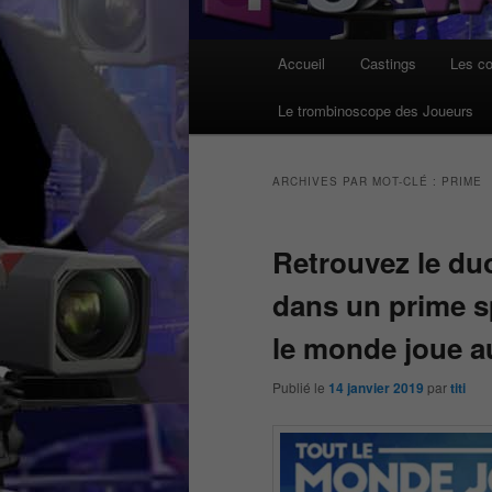
Menu
Accueil
Castings
Les co
principal
Le trombinoscope des Joueurs
ARCHIVES PAR MOT-CLÉ :
PRIME
Retrouvez le du
dans un prime sp
le monde joue a
Publié le
14 janvier 2019
par
titi