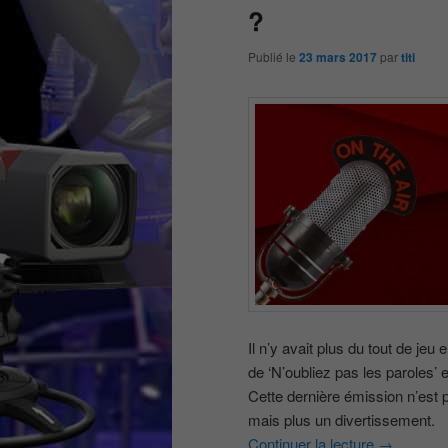
?
Publié le
23 mars 2017
par
titi
Il n’y avait plus du tout de je
de ‘N’oubliez pas les paroles’
Cette dernière émission n’est
mais plus un divertissement.
Continuer la lecture
→