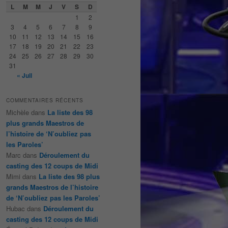
e
L
M
M
J
V
S
D
r
1
2
c
3
4
5
6
7
8
9
h
10
11
12
13
14
15
16
e
17
18
19
20
21
22
23
24
25
26
27
28
29
30
31
« Juil
COMMENTAIRES RÉCENTS
Michèle
dans
La liste des 98
plus grands Maestros de
l’histoire de ‘N’oubliez pas
les Paroles’
Marc
dans
Déroulement du
casting des 12 coups de Midi
Mimi
dans
La liste des 98 plus
grands Maestros de l’histoire
de ‘N’oubliez pas les Paroles’
Hubac
dans
Déroulement du
casting des 12 coups de Midi