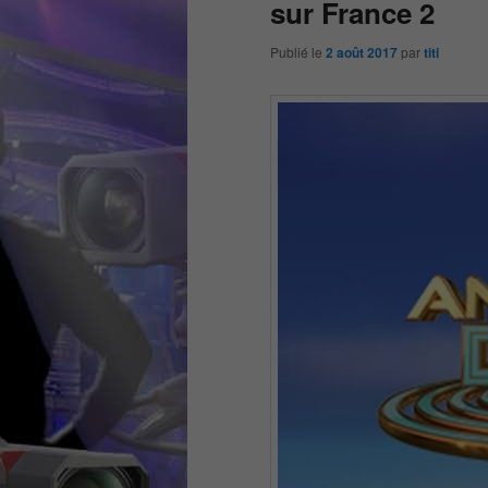
sur France 2
Publié le
2 août 2017
par
titi