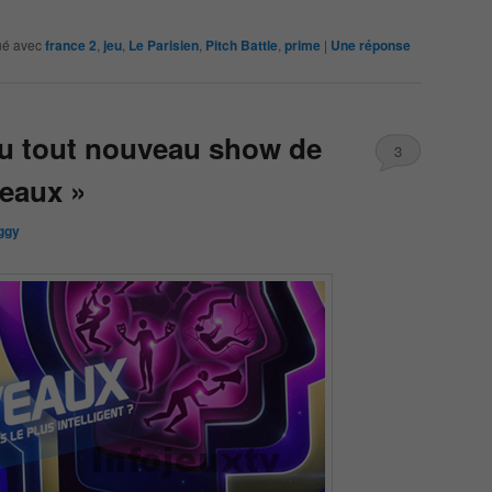
é avec
france 2
,
jeu
,
Le Parisien
,
Pitch Battle
,
prime
|
Une
réponse
au tout nouveau show de
3
veaux »
ggy