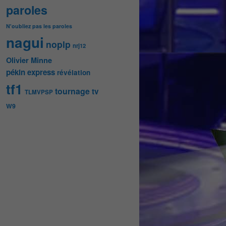
paroles
N'oubliez pas les paroles
nagui
noplp
nrj12
Olivier Minne
pékin express
révélation
tf1
tournage
tv
TLMVPSP
W9