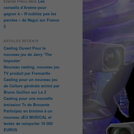
Éternel Prévu
dans
Les
conseils d’Arsène pour
gagner à « N’oubliez pas les
paroles » de Nagui sur France
2
ARTICLES RÉCENTS
Casting Ouvert Pour le
nouveau jeu de Jarry ‘The
Imposter’
Nouveau casting, nouveau jeu
TV produit par Fremantle
Casting pour un nouveau jeu
de Culture générale animé par
Bruno Guillon sur La 2
Casting pour une nouvelle
émission Tv de Brocante
Participez en binôme à un
nouveau JEU MUSICAL et
tentez de remporter 10 000
EUROS