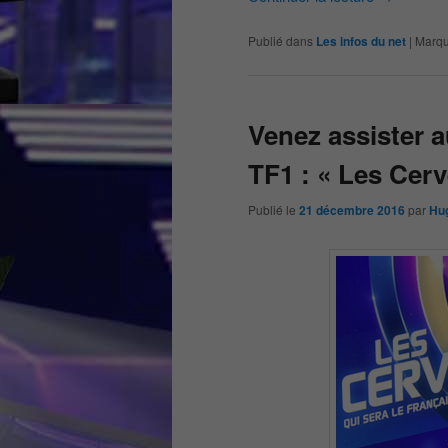
Publié dans
Les infos du net
|
Marqu
Venez assister 
TF1 : « Les Cer
Publié le
21 décembre 2016
par
Hu