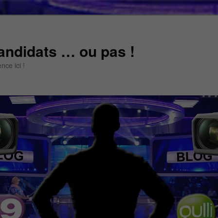
andidats … ou pas !
ce ici !