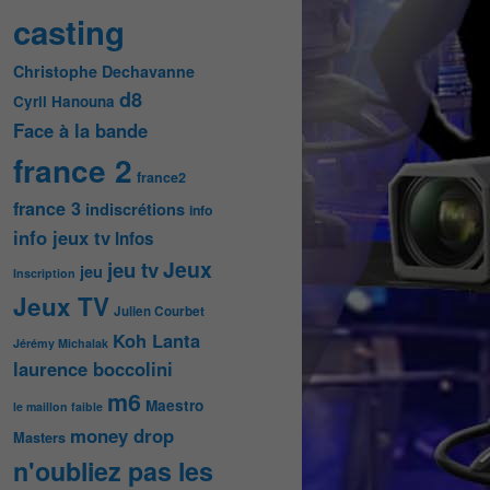
casting
Christophe Dechavanne
d8
Cyril Hanouna
Face à la bande
france 2
france2
france 3
indiscrétions
info
info jeux tv
Infos
Jeux
jeu tv
jeu
Inscription
Jeux TV
Julien Courbet
Koh Lanta
Jérémy Michalak
laurence boccolini
m6
Maestro
le maillon faible
money drop
Masters
n'oubliez pas les