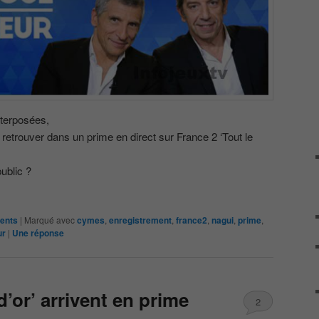
nterposées,
 retrouver dans un prime en direct sur France 2 ‘Tout le
public ?
ments
|
Marqué avec
cymes
,
enregistrement
,
france2
,
nagui
,
prime
,
ur
|
Une
réponse
’or’ arrivent en prime
2