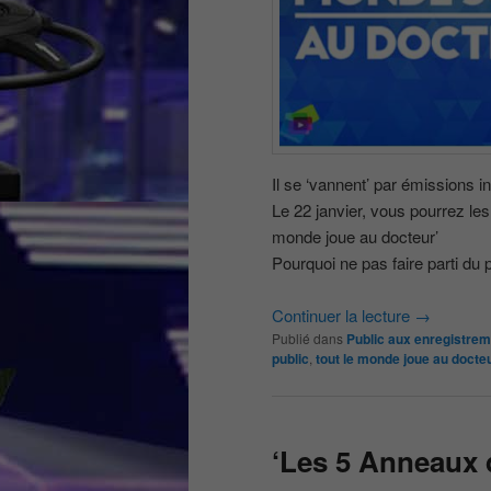
Il se ‘vannent’ par émissions i
Le 22 janvier, vous pourrez les
monde joue au docteur’
Pourquoi ne pas faire parti du 
Continuer la lecture
→
Publié dans
Public aux enregistre
public
,
tout le monde joue au docte
‘Les 5 Anneaux d