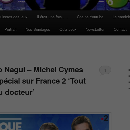
ulisses des jeux
Il était une fois ….
Chaine Youtube
Le candid
Portrait
Nos Sondages
Quiz Jeux
NewsLetter
Contact
o Nagui – Michel Cymes
1
écial sur France 2 ‘Tout
u docteur’