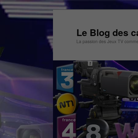
Aller
Aller
au
au
contenu
contenu
Le Blog des c
principal
secondaire
La passion des Jeux TV commen