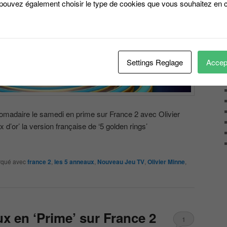
 pouvez également choisir le type de cookies que vous souhaitez en c
Settings Reglage
Accept
domadaire le samedi en prime sur France 2 avec Olivier
 d’or’ la version française de ‘5 golden rings’
qué avec
france 2
,
les 5 anneaux
,
Nouveau Jeu TV
,
Olivier Minne
,
ux en ‘Prime’ sur France 2
1