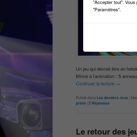
"Accepter tout". Vous
"Paramètres".
Un jeu qui devrait être en heb
Minne à l’animation : ‘5 anneaux
Continuer la lecture
→
Publié dans
Les derniers Jeux
|
Mar
prime
|
2
Réponses
Le retour des je