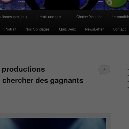
ulisses des jeux
Il était une fois ….
Chaine Youtube
Le candid
Portrait
Nos Sondages
Quiz Jeux
NewsLetter
Contact
s productions
5
 chercher des gagnants