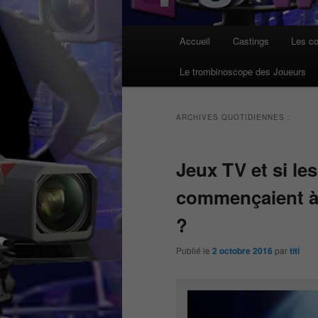
Menu
Accueil
Castings
Les co
principal
Le trombinoscope des Joueurs
ARCHIVES QUOTIDIENNES :
Jeux TV et si le
commençaient à
?
Publié le
2 octobre 2016
par
titi