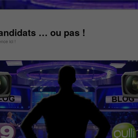
andidats … ou pas !
ce ici !