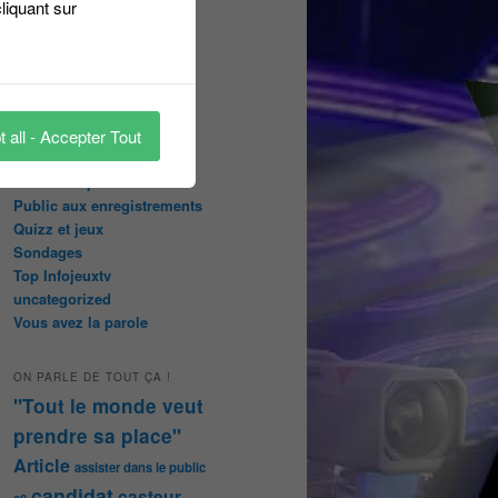
liquant sur
Les pages réservées aux
abonnées
Les papiers du journaliste
Masqué
Les Portraits de Fannette
Malika la Fouine
 all - Accepter Tout
Non classé
On a testé pour vous
Public aux enregistrements
Quizz et jeux
Sondages
Top Infojeuxtv
uncategorized
Vous avez la parole
ON PARLE DE TOUT ÇA !
"Tout le monde veut
prendre sa place"
Article
assister dans le public
candidat
casteur