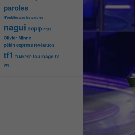
paroles
N'oubliez pas les paroles
nagui
noplp
nrj12
Olivier Minne
pékin express
révélation
tf1
tournage
tv
TLMVPSP
W9