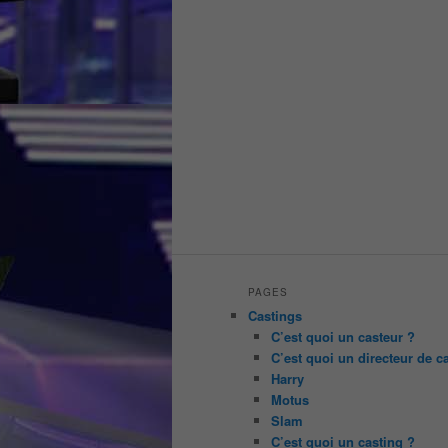
PAGES
Castings
C’est quoi un casteur ?
C’est quoi un directeur de c
Harry
Motus
Slam
C’est quoi un casting ?