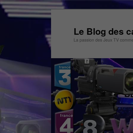
Aller
Aller
au
au
contenu
contenu
Le Blog des c
principal
secondaire
La passion des Jeux TV commen