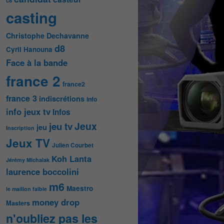
c8
casting
Christophe Dechavanne
d8
Cyril Hanouna
Face à la bande
france 2
france2
france 3
indiscrétions
info
info jeux tv
Infos
Jeux
jeu tv
jeu
Inscription
Jeux TV
Julien Courbet
Koh Lanta
Jérémy Michalak
laurence boccolini
m6
Maestro
le maillon faible
money drop
Masters
n'oubliez pas les