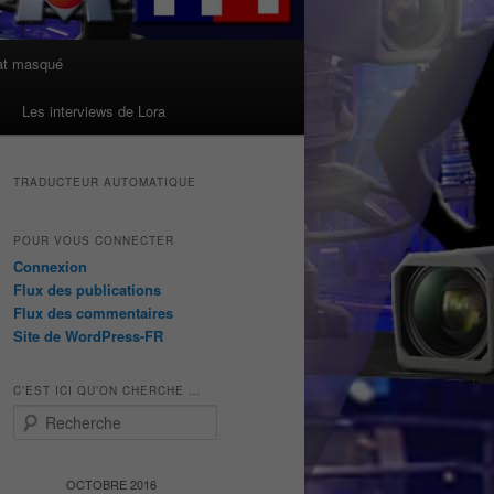
at masqué
Les interviews de Lora
TRADUCTEUR AUTOMATIQUE
POUR VOUS CONNECTER
Connexion
Flux des publications
Flux des commentaires
Site de WordPress-FR
C’EST ICI QU’ON CHERCHE …
R
e
c
h
OCTOBRE 2016