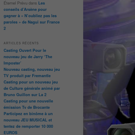
Éternel Prévu
dans
Les
conseils d’Arsène pour
gagner à « N’oubliez pas les
paroles » de Nagui sur France
2
ARTICLES RÉCENTS
Casting Ouvert Pour le
nouveau jeu de Jarry ‘The
Imposter’
Nouveau casting, nouveau jeu
TV produit par Fremantle
Casting pour un nouveau jeu
de Culture générale animé par
Bruno Guillon sur La 2
Casting pour une nouvelle
émission Tv de Brocante
Participez en binôme à un
nouveau JEU MUSICAL et
tentez de remporter 10 000
EUROS