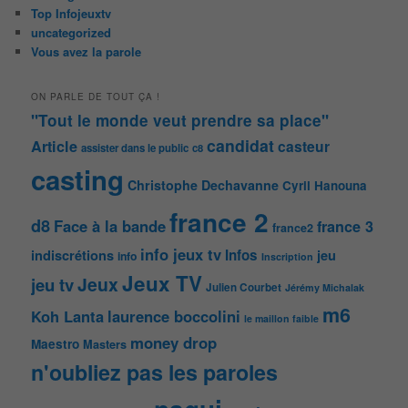
Top Infojeuxtv
uncategorized
Vous avez la parole
ON PARLE DE TOUT ÇA !
"Tout le monde veut prendre sa place"
candidat
Article
casteur
assister dans le public
c8
casting
Christophe Dechavanne
Cyril Hanouna
france 2
d8
Face à la bande
france 3
france2
info jeux tv
Infos
indiscrétions
jeu
info
Inscription
Jeux TV
Jeux
jeu tv
Julien Courbet
Jérémy Michalak
m6
Koh Lanta
laurence boccolini
le maillon faible
money drop
Maestro
Masters
n'oubliez pas les paroles