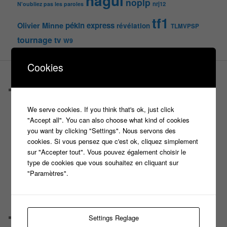
nagui
noplp
nrj12
N'oubliez pas les paroles
tf1
pékin express
Olivier Minne
révélation
TLMVPSP
tournage
tv
W9
Cookies
PAGES
Castings
C’est quoi un casteur ?
We serve cookies. If you think that's ok, just click
C’est quoi un directeur de casting ?
"Accept all". You can also choose what kind of cookies
Harry
you want by clicking "Settings". Nous servons des
Motus
cookies. Si vous pensez que c'est ok, cliquez simplement
Slam
sur "Accepter tout". Vous pouvez également choisir le
C’est quoi un casting ?
type de cookies que vous souhaitez en cliquant sur
Tous les castings
"Paramètres".
Les 12 coups de midi
Les Z’Amours
N’oubliez Pas Les Paroles
Tout le monde veut prendre sa place
Chaine Youtube
Settings Reglage