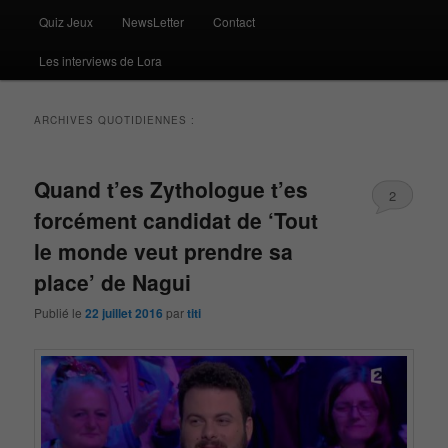
Quiz Jeux
NewsLetter
Contact
Les interviews de Lora
ARCHIVES QUOTIDIENNES :
Quand t’es Zythologue t’es
2
forcément candidat de ‘Tout
le monde veut prendre sa
place’ de Nagui
Publié le
22 juillet 2016
par
titi