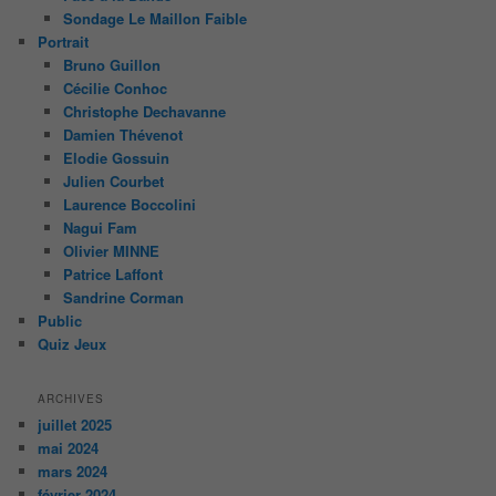
Sondage Le Maillon Faible
Portrait
Bruno Guillon
Cécilie Conhoc
Christophe Dechavanne
Damien Thévenot
Elodie Gossuin
Julien Courbet
Laurence Boccolini
Nagui Fam
Olivier MINNE
Patrice Laffont
Sandrine Corman
Public
Quiz Jeux
ARCHIVES
juillet 2025
mai 2024
mars 2024
février 2024