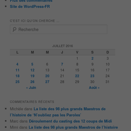
Flux des commentaires
Site de WordPress-FR
C’EST ICI QU’ON CHERCHE …
R
e
c
h
JUILLET 2016
e
L
M
M
J
V
S
D
r
1
2
3
c
4
5
6
7
8
9
10
h
11
12
13
14
15
16
17
e
18
19
20
21
22
23
24
25
26
27
28
29
30
31
« Juin
Août »
COMMENTAIRES RÉCENTS
Michèle
dans
La liste des 98 plus grands Maestros de
l’histoire de ‘N’oubliez pas les Paroles’
Marc
dans
Déroulement du casting des 12 coups de Midi
Mimi
dans
La liste des 98 plus grands Maestros de l’histoire