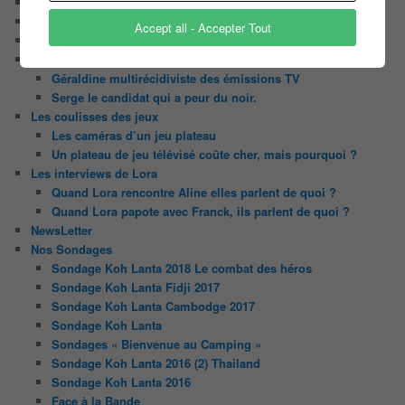
Contact
Il était une fois ….
Accept all - Accepter Tout
Le candidat masqué
Le trombinoscope des Joueurs
Géraldine multirécidiviste des émissions TV
Serge le candidat qui a peur du noir.
Les coulisses des jeux
Les caméras d’un jeu plateau
Un plateau de jeu télévisé coûte cher, mais pourquoi ?
Les interviews de Lora
Quand Lora rencontre Aline elles parlent de quoi ?
Quand Lora papote avec Franck, ils parlent de quoi ?
NewsLetter
Nos Sondages
Sondage Koh Lanta 2018 Le combat des héros
Sondage Koh Lanta Fidji 2017
Sondage Koh Lanta Cambodge 2017
Sondage Koh Lanta
Sondages « Bienvenue au Camping »
Sondage Koh Lanta 2016 (2) Thailand
Sondage Koh Lanta 2016
Face à la Bande