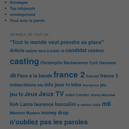
Sondages
Top Infojeuxtv
uncategorized
Vous avez la parole
ON PARLE DE TOUT ÇA !
"Tout le monde veut prendre sa place"
candidat
Article
casteur
assister dans le public
c8
casting
Christophe Dechavanne
Cyril Hanouna
france 2
d8
Face à la bande
france 3
france2
info jeux tv
Infos
indiscrétions
jeu
info
Inscription
Jeux TV
Jeux
jeu tv
Julien Courbet
Jérémy Michalak
m6
Koh Lanta
laurence boccolini
le maillon faible
money drop
Maestro
Masters
n'oubliez pas les paroles