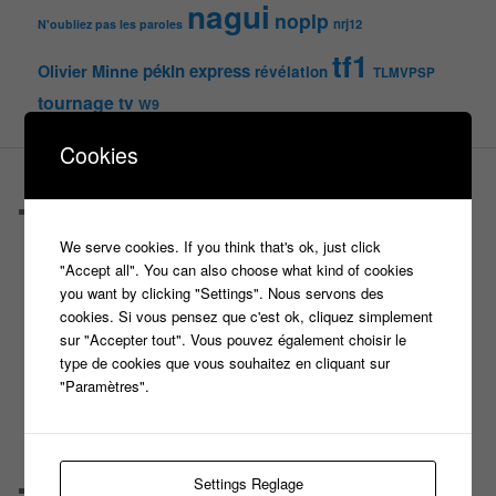
nagui
noplp
nrj12
N'oubliez pas les paroles
tf1
pékin express
Olivier Minne
révélation
TLMVPSP
tournage
tv
W9
Cookies
PAGES
Castings
C’est quoi un casteur ?
We serve cookies. If you think that's ok, just click
C’est quoi un directeur de casting ?
"Accept all". You can also choose what kind of cookies
Harry
you want by clicking "Settings". Nous servons des
Motus
cookies. Si vous pensez que c'est ok, cliquez simplement
Slam
sur "Accepter tout". Vous pouvez également choisir le
C’est quoi un casting ?
type de cookies que vous souhaitez en cliquant sur
Tous les castings
"Paramètres".
Les 12 coups de midi
Les Z’Amours
N’oubliez Pas Les Paroles
Tout le monde veut prendre sa place
Settings Reglage
Chaine Youtube