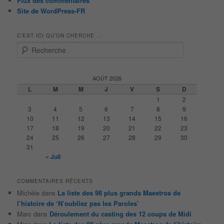
Flux des commentaires
Site de WordPress-FR
C’EST ICI QU’ON CHERCHE …
R
e
c
h
AOÛT 2026
e
L
M
M
J
V
S
D
r
1
2
c
3
4
5
6
7
8
9
h
10
11
12
13
14
15
16
e
17
18
19
20
21
22
23
24
25
26
27
28
29
30
31
« Juil
COMMENTAIRES RÉCENTS
Michèle
dans
La liste des 98 plus grands Maestros de
l’histoire de ‘N’oubliez pas les Paroles’
Marc
dans
Déroulement du casting des 12 coups de Midi