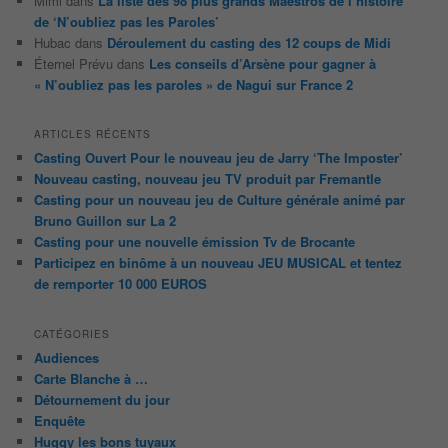
Mimi
dans
La liste des 98 plus grands Maestros de l’histoire
de ‘N’oubliez pas les Paroles’
Hubac
dans
Déroulement du casting des 12 coups de Midi
Éternel Prévu
dans
Les conseils d’Arsène pour gagner à
« N’oubliez pas les paroles » de Nagui sur France 2
ARTICLES RÉCENTS
Casting Ouvert Pour le nouveau jeu de Jarry ‘The Imposter’
Nouveau casting, nouveau jeu TV produit par Fremantle
Casting pour un nouveau jeu de Culture générale animé par
Bruno Guillon sur La 2
Casting pour une nouvelle émission Tv de Brocante
Participez en binôme à un nouveau JEU MUSICAL et tentez
de remporter 10 000 EUROS
CATÉGORIES
Audiences
Carte Blanche à …
Détournement du jour
Enquête
Huggy les bons tuyaux