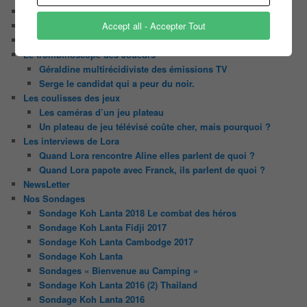
Contact
Il était une fois ….
Accept all - Accepter Tout
Le candidat masqué
Le trombinoscope des Joueurs
Géraldine multirécidiviste des émissions TV
Serge le candidat qui a peur du noir.
Les coulisses des jeux
Les caméras d’un jeu plateau
Un plateau de jeu télévisé coûte cher, mais pourquoi ?
Les interviews de Lora
Quand Lora rencontre Aline elles parlent de quoi ?
Quand Lora papote avec Franck, ils parlent de quoi ?
NewsLetter
Nos Sondages
Sondage Koh Lanta 2018 Le combat des héros
Sondage Koh Lanta Fidji 2017
Sondage Koh Lanta Cambodge 2017
Sondage Koh Lanta
Sondages « Bienvenue au Camping »
Sondage Koh Lanta 2016 (2) Thailand
Sondage Koh Lanta 2016