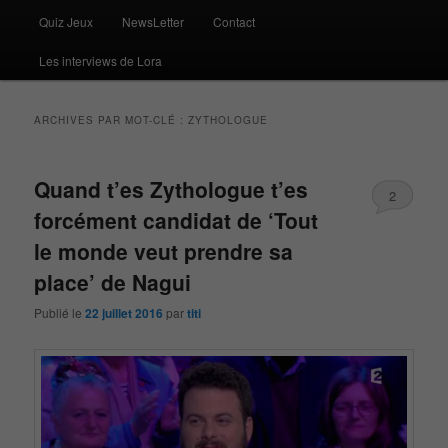
Quiz Jeux
NewsLetter
Contact
Les interviews de Lora
ARCHIVES PAR MOT-CLÉ :
ZYTHOLOGUE
Quand t’es Zythologue t’es
2
forcément candidat de ‘Tout
le monde veut prendre sa
place’ de Nagui
Publié le
22 juillet 2016
par
titi