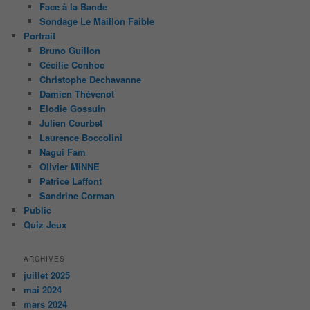
Face à la Bande
Sondage Le Maillon Faible
Portrait
Bruno Guillon
Cécilie Conhoc
Christophe Dechavanne
Damien Thévenot
Elodie Gossuin
Julien Courbet
Laurence Boccolini
Nagui Fam
Olivier MINNE
Patrice Laffont
Sandrine Corman
Public
Quiz Jeux
ARCHIVES
juillet 2025
mai 2024
mars 2024