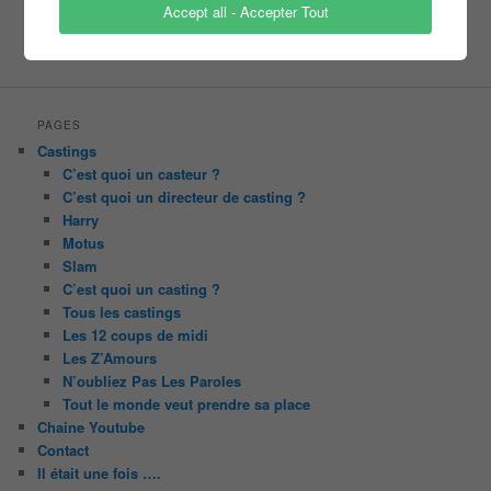
tf1
pékin express
Olivier Minne
Accept all - Accepter Tout
révélation
TLMVPSP
tournage
tv
W9
PAGES
Castings
C’est quoi un casteur ?
C’est quoi un directeur de casting ?
Harry
Motus
Slam
C’est quoi un casting ?
Tous les castings
Les 12 coups de midi
Les Z’Amours
N’oubliez Pas Les Paroles
Tout le monde veut prendre sa place
Chaine Youtube
Contact
Il était une fois ….