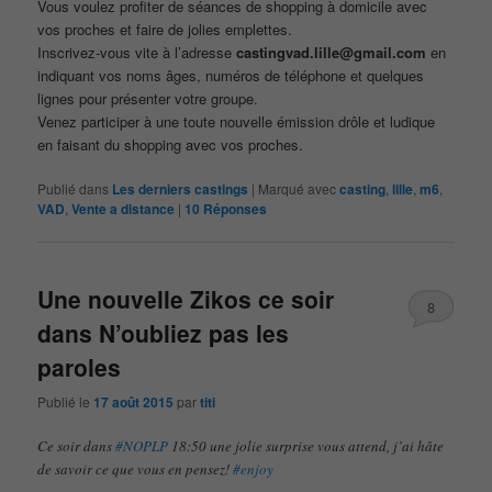
Vous voulez profiter de séances de shopping à domicile avec
vos proches et faire de jolies emplettes.
Inscrivez-vous vite à l’adresse
castingvad.lille@gmail.com
en
indiquant vos noms âges, numéros de téléphone et quelques
lignes pour présenter votre groupe.
Venez participer à une toute nouvelle émission drôle et ludique
en faisant du shopping avec vos proches.
Publié dans
Les derniers castings
|
Marqué avec
casting
,
lille
,
m6
,
VAD
,
Vente a distance
|
10
Réponses
Une nouvelle Zikos ce soir
8
dans N’oubliez pas les
paroles
Publié le
17 août 2015
par
titi
Ce soir dans
#NOPLP
18:50 une jolie surprise vous attend, j’ai hâte
de savoir ce que vous en pensez!
#enjoy