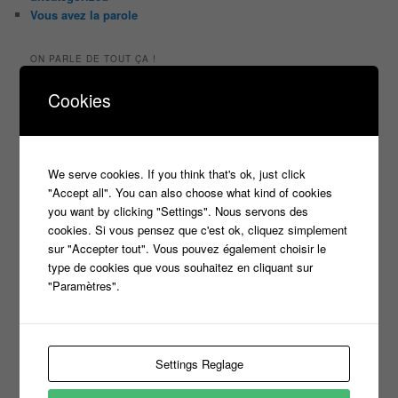
Vous avez la parole
ON PARLE DE TOUT ÇA !
"Tout le monde veut prendre sa place"
Cookies
candidat
Article
casteur
assister dans le public
c8
casting
Christophe Dechavanne
Cyril Hanouna
france 2
We serve cookies. If you think that's ok, just click
d8
Face à la bande
france 3
france2
"Accept all". You can also choose what kind of cookies
info jeux tv
you want by clicking "Settings". Nous servons des
Infos
indiscrétions
jeu
info
Inscription
cookies. Si vous pensez que c'est ok, cliquez simplement
Jeux TV
Jeux
jeu tv
Julien Courbet
Jérémy Michalak
sur "Accepter tout". Vous pouvez également choisir le
m6
type de cookies que vous souhaitez en cliquant sur
Koh Lanta
laurence boccolini
le maillon faible
"Paramètres".
money drop
Maestro
Masters
n'oubliez pas les paroles
nagui
Settings Reglage
noplp
nrj12
N'oubliez pas les paroles