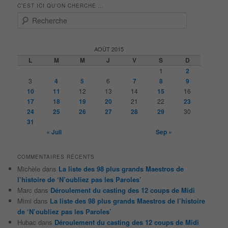
C’EST ICI QU’ON CHERCHE …
R
e
c
h
AOÛT 2015
e
L
M
M
J
V
S
D
r
1
2
c
3
4
5
6
7
8
9
h
10
11
12
13
14
15
16
e
17
18
19
20
21
22
23
24
25
26
27
28
29
30
31
« Juil
Sep »
COMMENTAIRES RÉCENTS
Michèle
dans
La liste des 98 plus grands Maestros de
l’histoire de ‘N’oubliez pas les Paroles’
Marc
dans
Déroulement du casting des 12 coups de Midi
Mimi
dans
La liste des 98 plus grands Maestros de l’histoire
de ‘N’oubliez pas les Paroles’
Hubac
dans
Déroulement du casting des 12 coups de Midi