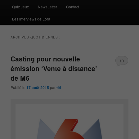
Quiz Jeux
NewsLetter
Contact
Les interviews de Lora
ARCHIVES QUOTIDIENNES :
Casting pour nouvelle
10
émission ‘Vente à distance’
de M6
Publié le
17 août 2015
par
titi