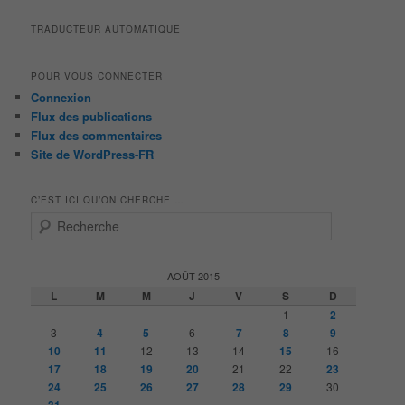
TRADUCTEUR AUTOMATIQUE
POUR VOUS CONNECTER
Connexion
Flux des publications
Flux des commentaires
Site de WordPress-FR
C’EST ICI QU’ON CHERCHE …
R
e
c
h
AOÛT 2015
e
L
M
M
J
V
S
D
r
1
2
c
3
4
5
6
7
8
9
h
10
11
12
13
14
15
16
e
17
18
19
20
21
22
23
24
25
26
27
28
29
30