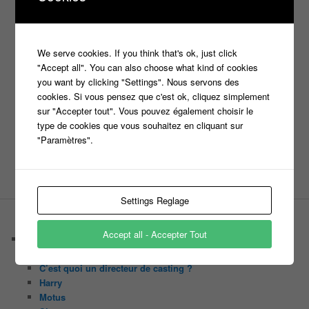
info jeux tv
Infos
indiscrétions
jeu
info
Inscription
Jeux TV
Jeux
jeu tv
Julien Courbet
Jérémy Michalak
m6
Koh Lanta
laurence boccolini
le maillon faible
We serve cookies. If you think that's ok, just click
money drop
"Accept all". You can also choose what kind of cookies
Maestro
Masters
you want by clicking "Settings". Nous servons des
n'oubliez pas les paroles
cookies. Si vous pensez que c'est ok, cliquez simplement
nagui
sur "Accepter tout". Vous pouvez également choisir le
noplp
nrj12
N'oubliez pas les paroles
type de cookies que vous souhaitez en cliquant sur
"Paramètres".
tf1
pékin express
Olivier Minne
révélation
TLMVPSP
tournage
tv
W9
Settings Reglage
PAGES
Accept all - Accepter Tout
Castings
C’est quoi un casteur ?
C’est quoi un directeur de casting ?
Harry
Motus