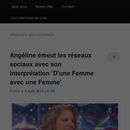
Quiz Jeux
NewsLetter
Contact
Les interviews de Lora
ARCHIVES QUOTIDIENNES :
Angéline émeut les réseaux
8
sociaux avec son
interprétation ‘D’une Femme
avec une Femme’
Publié le
9 août 2015
par
titi