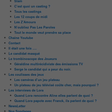
Slam
C’est quoi un casting ?
Tous les castings
Les 12 coups de midi
Les Z’Amours
N’oubliez Pas Les Paroles
Tout le monde veut prendre sa place
Chaine Youtube
Contact
Il était une fois ….
Le candidat masqué
Le trombinoscope des Joueurs
Géraldine multirécidiviste des émissions TV
Serge le candidat qui a peur du noir.
Les coulisses des jeux
Les caméras d’un jeu plateau
Un plateau de jeu télévisé coûte cher, mais pourquoi ?
Les interviews de Lora
Quand Lora rencontre Aline elles parlent de quoi ?
Quand Lora papote avec Franck, ils parlent de quoi ?
NewsLetter
Nos Sondages