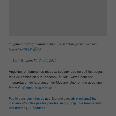
Magnifique interprétation d’Angéline sur ‘Une femme avec une
femme’
#NOPLP
— Sari (@tangoo70)
7 Août 2015
Angéline, enflamme les réseaux sociaux que ce soit les pages
fans de l’émission sur Facebook ou sur Twitter, pour son
interprétation de la chanson de Mecano ‘Une femme avec une
femme’ .
Continuer la lecture
→
Publié dans
Les infos du net
|
Marqué avec
air prod
,
angéline
,
mecano
,
n'oubliez pas les paroles
,
nagui
,
nplp
,
Une femme avec
une femme
|
8
Réponses