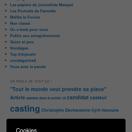
Les papiers du journaliste Masqué
Les Portraits de Fannette
Malika la Fouine
Non classé
On a testé pour vous
Public aux enregistrements
Quizz et jeux
Sondages
Top Infojeuxtv
uncategorized
Vous avez la parole
ON PARLE DE TOUT ÇA !
"Tout le monde veut prendre sa place"
candidat
Article
casteur
assister dans le public
c8
casting
Christophe Dechavanne
Cyril Hanouna
france 2
d8
Face à la bande
france 3
france2
Cookies