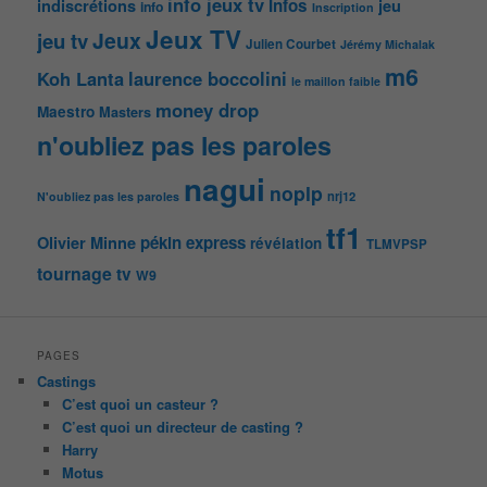
info jeux tv
Infos
indiscrétions
jeu
info
Inscription
Jeux TV
Jeux
jeu tv
Julien Courbet
Jérémy Michalak
m6
Koh Lanta
laurence boccolini
le maillon faible
money drop
Maestro
Masters
n'oubliez pas les paroles
nagui
noplp
nrj12
N'oubliez pas les paroles
tf1
pékin express
Olivier Minne
révélation
TLMVPSP
tournage
tv
W9
PAGES
Castings
C’est quoi un casteur ?
C’est quoi un directeur de casting ?
Harry
Motus