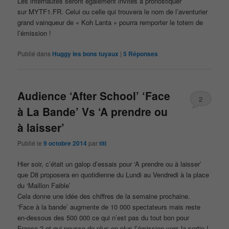
Les internautes seront également invités à pronostiquer
sur MYTF1.FR. Celui ou celle qui trouvera le nom de l’aventurier
grand vainqueur de « Koh Lanta » pourra remporter le totem de
l’émission !
Publié dans
Huggy les bons tuyaux
|
5
Réponses
Audience ‘After School’ ‘Face
2
à La Bande’ Vs ‘A prendre ou
à laisser’
Publié le
9 octobre 2014
par
titi
Hier soir, c’était un galop d’essais pour ‘A prendre ou à laisser’
que D8 proposera en quotidienne du Lundi au Vendredi à la place
du ‘Maillon Faible’
Cela donne une idée des chiffres de la semaine prochaine.
‘Face à la bande’ augmente de 10 000 spectateurs mais reste
en-dessous des 500 000 ce qui n’est pas du tout bon pour
France 2 et qui pousse de plus en plus l’émission vers la sortie !