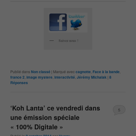
Suivez nous !
Publié dans
Non classé
|
Marqué avec
cagnotte
,
Face à la bande
,
france 2
,
image mystere
,
interactivité
,
Jérémy Michalak
|
8
Réponses
‘Koh Lanta’ ce vendredi dans
5
une émission spéciale
« 100% Digitale »
Publié le
par