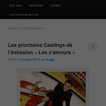
Quiz Jeux
NewsLetter
Contact
Les interviews de Lora
ARCHIVES QUOTIDIENNES :
Les prochains Castings de
5
l’émission « Les z’amours »
Publié le
9 octobre 2014
par
Huggy