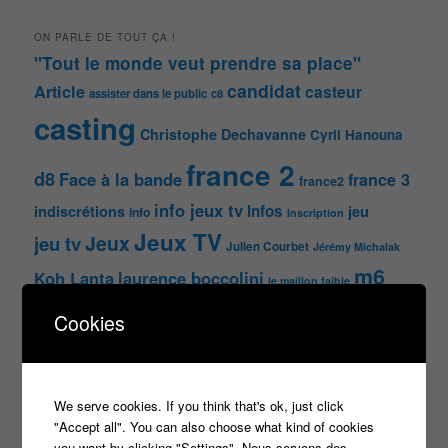
ON PARLE DE TOUT ÇA !
"Tout le monde veut prendre sa place"
candidat
Article
casteur
assister dans le public
c8
casting
Christophe Dechavanne
Cyril Hanouna
france 2
d8
Face à la bande
france 3
france2
info jeux tv
Infos
indiscrétions
jeu
info
Inscription
Jeux TV
Jeux
jeu tv
Julien Courbet
Jérémy Michalak
m6
Koh Lanta
laurence boccolini
le maillon faible
money drop
Maestro
Masters
Cookies
n'oubliez pas les paroles
nagui
noplp
nrj12
N'oubliez pas les paroles
We serve cookies. If you think that's ok, just click
tf1
"Accept all". You can also choose what kind of cookies
pékin express
Olivier Minne
révélation
TLMVPSP
you want by clicking "Settings". Nous servons des