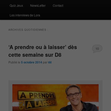
Quiz Jeux
NewsLetter
Contact
Les interviews de Lora
ARCHIVES QUOTIDIENNES :
‘A prendre ou à laisser’ dès
10
cette semaine sur D8
Publié le
5 octobre 2014
par
titi