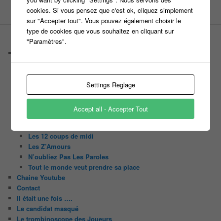
tournage
tv
W9
cookies. Si vous pensez que c'est ok, cliquez simplement
sur "Accepter tout". Vous pouvez également choisir le
type de cookies que vous souhaitez en cliquant sur
"Paramètres".
PAGES
Castings
C’est quoi un casteur ?
C’est quoi un directeur de casting ?
Harry
Settings Reglage
Motus
Slam
Accept all - Accepter Tout
C’est quoi un casting ?
Tous les castings
Les 12 coups de midi
Les Z’Amours
N’oubliez Pas Les Paroles
Tout le monde veut prendre sa place
Chaine Youtube
Contact
Il était une fois ….
Le candidat masqué
Le trombinoscope des Joueurs