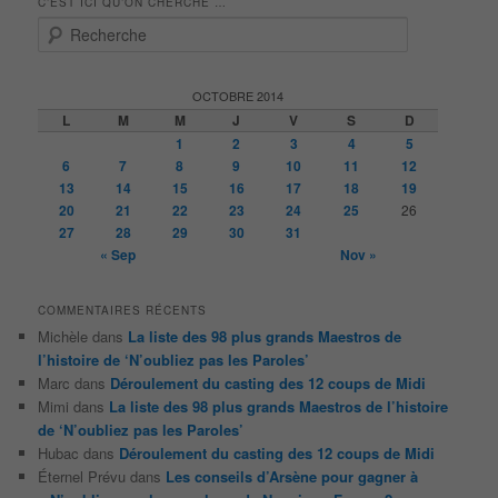
C’EST ICI QU’ON CHERCHE …
R
e
c
h
OCTOBRE 2014
e
L
M
M
J
V
S
D
r
1
2
3
4
5
c
6
7
8
9
10
11
12
h
13
14
15
16
17
18
19
e
20
21
22
23
24
25
26
27
28
29
30
31
« Sep
Nov »
COMMENTAIRES RÉCENTS
Michèle
dans
La liste des 98 plus grands Maestros de
l’histoire de ‘N’oubliez pas les Paroles’
Marc
dans
Déroulement du casting des 12 coups de Midi
Mimi
dans
La liste des 98 plus grands Maestros de l’histoire
de ‘N’oubliez pas les Paroles’
Hubac
dans
Déroulement du casting des 12 coups de Midi
Éternel Prévu
dans
Les conseils d’Arsène pour gagner à