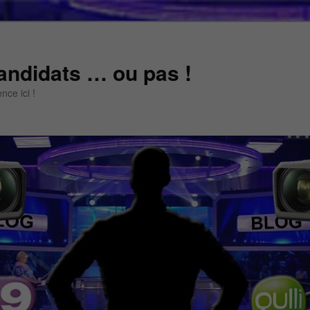
andidats … ou pas !
ce ici !