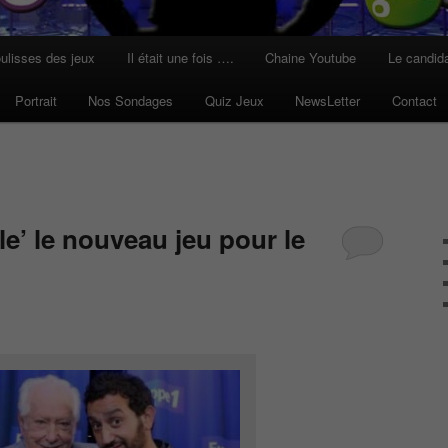
ulisses des jeux
Il était une fois ….
Chaine Youtube
Le candid
Portrait
Nos Sondages
Quiz Jeux
NewsLetter
Contact
le’ le nouveau jeu pour le