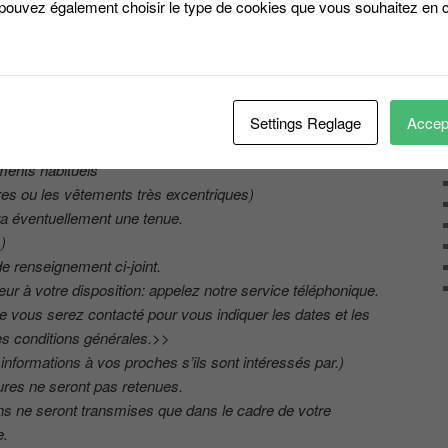
 pouvez également choisir le type de cookies que vous souhaitez en c
 continents)
hysiques, filles ou garçons (Accord des parents
Settings Reglage
Accept
ments habituels
ures ou les vêtements très excentriques)
ira éventuellement une tenue.
)
e renseignement ci-joint.
ur à votre disposition: appelez notre service téléphonique.
ue vous serez contacté pour vous indiquer les dates et les
les conditions générales.>>
nformations à vos proches s’ils sont intéressés par.)
tures ne seront pas retenues.
ions ne seront transmises que dans le cadre de votre
e.