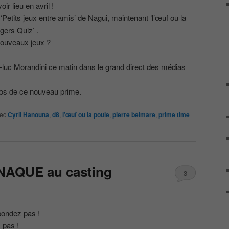
ir lieu en avril !
‘Petits jeux entre amis’ de Nagui, maintenant ‘l’œuf ou la
gers Quiz’ .
 nouveaux jeux ?
-luc Morandini ce matin dans le grand direct des médias
s de ce nouveau prime.
ec
Cyril Hanouna
,
d8
,
l’œuf ou la poule
,
pierre belmare
,
prime time
|
AQUE au casting
3
pondez pas !
 pas !