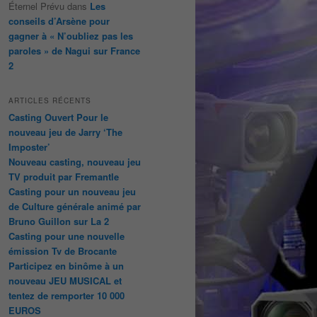
Éternel Prévu
dans
Les
conseils d’Arsène pour
gagner à « N’oubliez pas les
paroles » de Nagui sur France
2
ARTICLES RÉCENTS
Casting Ouvert Pour le
nouveau jeu de Jarry ‘The
Imposter’
Nouveau casting, nouveau jeu
TV produit par Fremantle
Casting pour un nouveau jeu
de Culture générale animé par
Bruno Guillon sur La 2
Casting pour une nouvelle
émission Tv de Brocante
Participez en binôme à un
nouveau JEU MUSICAL et
tentez de remporter 10 000
EUROS