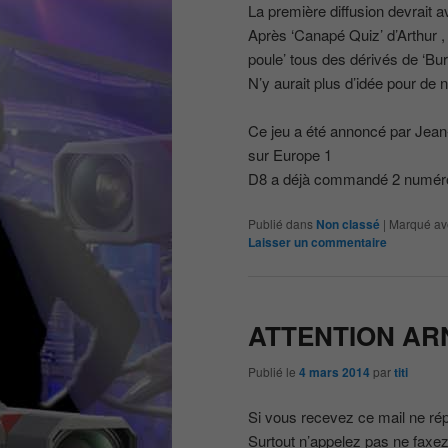
La première diffusion devrait avo
Après ‘Canapé Quiz’ d’Arthur , 
poule’ tous des dérivés de ‘Bur
N’y aurait plus d’idée pour de
Ce jeu a été annoncé par Jean
sur Europe 1
D8 a déjà commandé 2 numéro
Publié dans
Non classé
|
Marqué av
Laisser un commentaire
ATTENTION ARN
Publié le
4 mars 2014
par
titi
Si vous recevez ce mail ne ré
Surtout n’appelez pas ne faxez