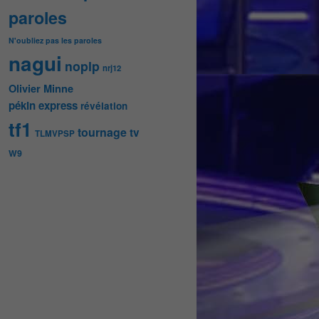
paroles
N'oubliez pas les paroles
nagui
noplp
nrj12
Olivier Minne
pékin express
révélation
tf1
tournage
tv
TLMVPSP
W9