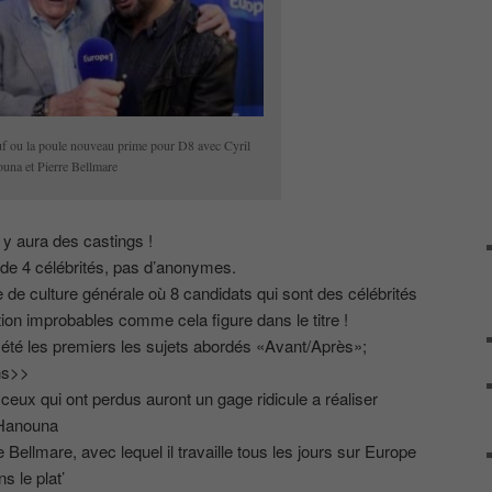
f ou la poule nouveau prime pour D8 avec Cyril
una et Pierre Bellmare
y aura des castings !
 de 4 célébrités, pas d’anonymes.
 de culture générale où 8 candidats qui sont des célébrités
tion improbables comme cela figure dans le titre !
t été les premiers les sujets abordés «Avant/Après»;
ns>>
ceux qui ont perdus auront un gage ridicule a réaliser
 Hanouna
 Bellmare, avec lequel il travaille tous les jours sur Europe
s le plat’