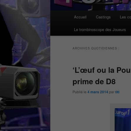
Menu
Accueil
Castings
Les co
principal
Le trombinoscope des Joueurs
ARCHIVES QUOTIDIENNES :
‘L’œuf ou la Pou
prime de D8
Publié le
4 mars 2014
par
titi