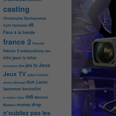
casting
Christophe Dechavanne
d8
Cyril Hanouna
Face à la bande
france 2
france2
france 3
indiscrétions
info
info jeux tv
Infos
Jeux
jeu tv
jeu
Inscription
Jeux TV
Julien Courbet
Koh Lanta
Jérémy Michalak
laurence boccolini
m6
Maestro
le maillon faible
money drop
Masters
n'oubliez pas les