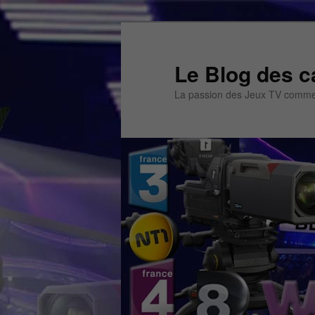
Aller
Aller
au
au
contenu
contenu
Le Blog des c
principal
secondaire
La passion des Jeux TV commen