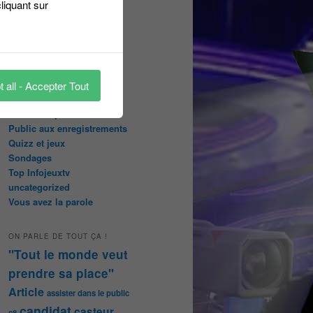
liquant sur
Les pages réservées aux
abonnées
Les papiers du journaliste
Masqué
Les Portraits de Fannette
Malika la Fouine
 all - Accepter Tout
Non classé
On a testé pour vous
Public aux enregistrements
Quizz et jeux
Sondages
Top Infojeuxtv
uncategorized
Vous avez la parole
ON PARLE DE TOUT ÇA !
"Tout le monde veut
prendre sa place"
Article
assister dans le public
candidat
casteur
c8