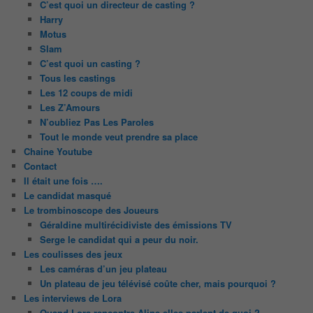
C’est quoi un directeur de casting ?
Harry
Motus
Slam
C’est quoi un casting ?
Tous les castings
Les 12 coups de midi
Les Z’Amours
N’oubliez Pas Les Paroles
Tout le monde veut prendre sa place
Chaine Youtube
Contact
Il était une fois ….
Le candidat masqué
Le trombinoscope des Joueurs
Géraldine multirécidiviste des émissions TV
Serge le candidat qui a peur du noir.
Les coulisses des jeux
Les caméras d’un jeu plateau
Un plateau de jeu télévisé coûte cher, mais pourquoi ?
Les interviews de Lora
Quand Lora rencontre Aline elles parlent de quoi ?