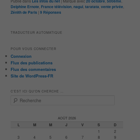
Publié dans
Les infos du net
|
Marqué avec
20 octobre
,
500ème
,
Delphine Ernote
,
France télévision
,
nagui
,
taratata
,
vente privée
,
Zénith de Paris
|
9
Réponses
TRADUCTEUR AUTOMATIQUE
POUR VOUS CONNECTER
Connexion
Flux des publications
Flux des commentaires
Site de WordPress-FR
C’EST ICI QU’ON CHERCHE …
R
e
c
h
AOÛT 2026
e
L
M
M
J
V
S
D
r
1
2
c
3
4
5
6
7
8
9
h