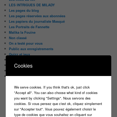
LES INTRIGUES DE MILADY
Les pages du blog
Les pages réservées aux abonnées
Les papiers du journaliste Masqué
Les Portraits de Fannette
Malika la Fouine
Non classé
On a testé pour vous
Public aux enregistrements
Quizz et jeux
Sondages
Cookies
Top Infojeuxtv
uncategorized
Vous avez la parole
We serve cookies. If you think that's ok, just click
ON PARLE DE TOUT ÇA !
"Accept all". You can also choose what kind of cookies
"Tout le monde veut prendre sa place"
you want by clicking "Settings". Nous servons des
candidat
Article
casteur
cookies. Si vous pensez que c'est ok, cliquez simplement
assister dans le public
c8
sur "Accepter tout". Vous pouvez également choisir le
casting
Christophe Dechavanne
type de cookies que vous souhaitez en cliquant sur
Cyril Hanouna