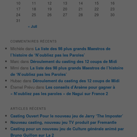
10
11
12
13
14
15
16
e
17
18
19
20
21
22
23
24
25
26
27
28
29
30
31
« Juil
COMMENTAIRES RÉCENTS
Michèle
dans
La liste des 98 plus grands Maestros de
l’histoire de ‘N’oubliez pas les Paroles’
Marc
dans
Déroulement du casting des 12 coups de Midi
Mimi
dans
La liste des 98 plus grands Maestros de l’histoire
de ‘N’oubliez pas les Paroles’
Hubac
dans
Déroulement du casting des 12 coups de Midi
Éternel Prévu
dans
Les conseils d’Arsène pour gagner à
« N’oubliez pas les paroles » de Nagui sur France 2
ARTICLES RÉCENTS
Casting Ouvert Pour le nouveau jeu de Jarry ‘The Imposter’
Nouveau casting, nouveau jeu TV produit par Fremantle
Casting pour un nouveau jeu de Culture générale animé par
Bruno Guillon sur La 2