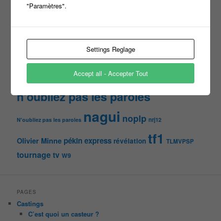
"Paramètres".
france 2
d8
Face à la bande
france 3
france2
info jeux tv
Infos
indiscrétions
jeu
info
Inscription
Jeux TV
Jeux
jeu tv
Settings Reglage
Julien Courbet
Jérémy Michalak
m6
Koh Lanta
laurence boccolini
le maillon faible
Accept all - Accepter Tout
money drop
Maestro
Masters
n'oubliez pas les paroles
nagui
noplp
nrj12
N'oubliez pas les paroles
tf1
pékin express
Olivier Minne
révélation
TLMVPSP
tournage
tv
W9
PAGES
Castings
C’est quoi un casteur ?