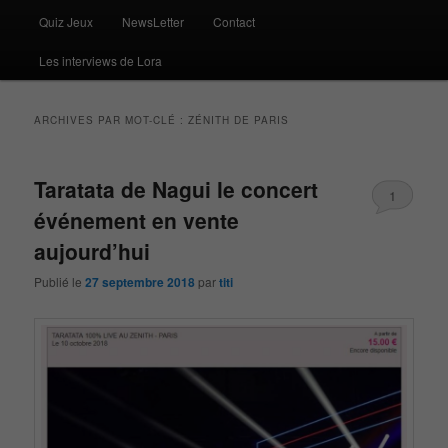
Quiz Jeux
NewsLetter
Contact
Les interviews de Lora
ARCHIVES PAR MOT-CLÉ :
ZÉNITH DE PARIS
Taratata de Nagui le concert
1
événement en vente
aujourd’hui
Publié le
27 septembre 2018
par
titi