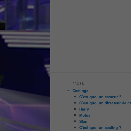
PAGES
Castings
C’est quoi un casteur ?
C’est quoi un directeur de c
Harry
Motus
Slam
C’est quoi un casting ?