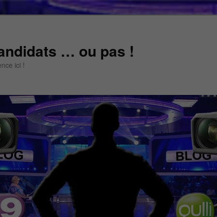
andidats … ou pas !
ce ici !