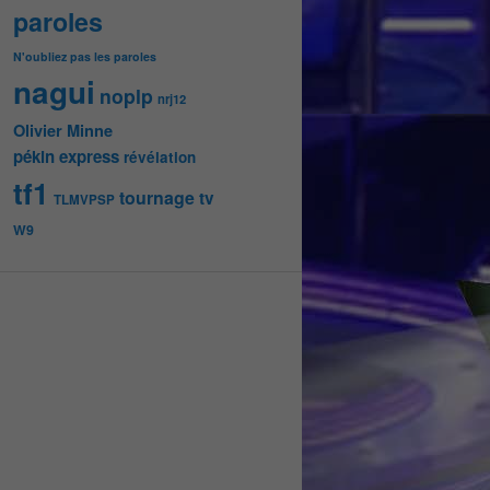
paroles
N'oubliez pas les paroles
nagui
noplp
nrj12
Olivier Minne
pékin express
révélation
tf1
tournage
tv
TLMVPSP
W9