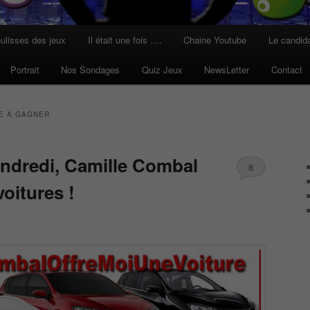
ulisses des jeux
Il était une fois ….
Chaine Youtube
Le candid
Portrait
Nos Sondages
Quiz Jeux
NewsLetter
Contact
E A GAGNER
endredi, Camille Combal
8
voitures !