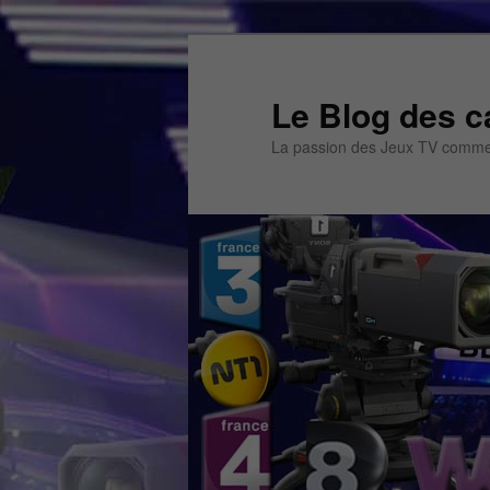
Aller
Aller
au
au
contenu
contenu
Le Blog des c
principal
secondaire
La passion des Jeux TV commen