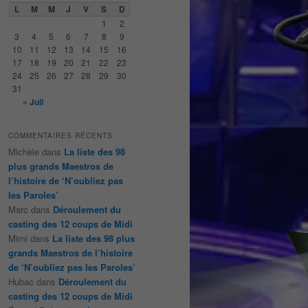
e
L
M
M
J
V
S
D
r
1
2
c
3
4
5
6
7
8
9
h
10
11
12
13
14
15
16
e
17
18
19
20
21
22
23
24
25
26
27
28
29
30
31
« Juil
COMMENTAIRES RÉCENTS
Michèle
dans
La liste des 98
plus grands Maestros de
l’histoire de ‘N’oubliez pas
les Paroles’
Marc
dans
Déroulement du
casting des 12 coups de Midi
Mimi
dans
La liste des 98 plus
grands Maestros de l’histoire
de ‘N’oubliez pas les Paroles’
Hubac
dans
Déroulement du
casting des 12 coups de Midi