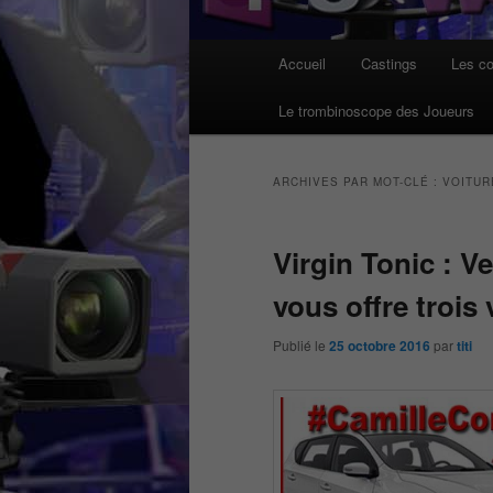
Menu
Accueil
Castings
Les co
principal
Le trombinoscope des Joueurs
ARCHIVES PAR MOT-CLÉ :
VOITUR
Virgin Tonic : V
vous offre trois 
Publié le
25 octobre 2016
par
titi