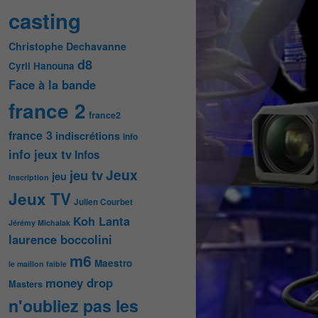
casting
Christophe Dechavanne
d8
Cyril Hanouna
Face à la bande
france 2
france2
france 3
indiscrétions
info
info jeux tv
Infos
Jeux
jeu tv
jeu
Inscription
Jeux TV
Julien Courbet
Koh Lanta
Jérémy Michalak
laurence boccolini
m6
Maestro
le maillon faible
money drop
Masters
n'oubliez pas les