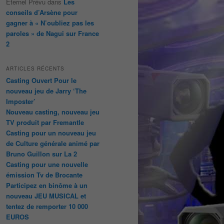
Éternel Prévu
dans
Les
conseils d’Arsène pour
gagner à « N’oubliez pas les
paroles » de Nagui sur France
2
ARTICLES RÉCENTS
Casting Ouvert Pour le
nouveau jeu de Jarry ‘The
Imposter’
Nouveau casting, nouveau jeu
TV produit par Fremantle
Casting pour un nouveau jeu
de Culture générale animé par
Bruno Guillon sur La 2
Casting pour une nouvelle
émission Tv de Brocante
Participez en binôme à un
nouveau JEU MUSICAL et
tentez de remporter 10 000
EUROS