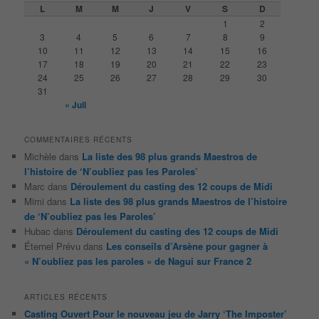
e
L
M
M
J
V
S
D
r
1
2
c
3
4
5
6
7
8
9
h
10
11
12
13
14
15
16
e
17
18
19
20
21
22
23
24
25
26
27
28
29
30
31
« Juil
COMMENTAIRES RÉCENTS
Michèle
dans
La liste des 98 plus grands Maestros de
l’histoire de ‘N’oubliez pas les Paroles’
Marc
dans
Déroulement du casting des 12 coups de Midi
Mimi
dans
La liste des 98 plus grands Maestros de l’histoire
de ‘N’oubliez pas les Paroles’
Hubac
dans
Déroulement du casting des 12 coups de Midi
Éternel Prévu
dans
Les conseils d’Arsène pour gagner à
« N’oubliez pas les paroles » de Nagui sur France 2
ARTICLES RÉCENTS
Casting Ouvert Pour le nouveau jeu de Jarry ‘The Imposter’