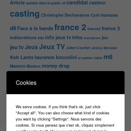
candidat
Article
casteur
assister dans le public
c8
casting
Christophe Dechavanne
Cyril Hanouna
france 2
d8
Face à la bande
france 3
france2
info jeux tv
Infos
indiscrétions
jeu
info
Inscription
Jeux TV
Jeux
jeu tv
Julien Courbet
Jérémy Michalak
m6
Koh Lanta
laurence boccolini
le maillon faible
money drop
Maestro
Masters
n'oubliez pas les paroles
Cookies
nagui
noplp
nrj12
N'oubliez pas les paroles
tf1
pékin express
Olivier Minne
révélation
TLMVPSP
We serve cookies. If you think that's ok, just click
tournage
tv
W9
"Accept all". You can also choose what kind of cookies
you want by clicking "Settings". Nous servons des
cookies. Si vous pensez que c'est ok, cliquez simplement