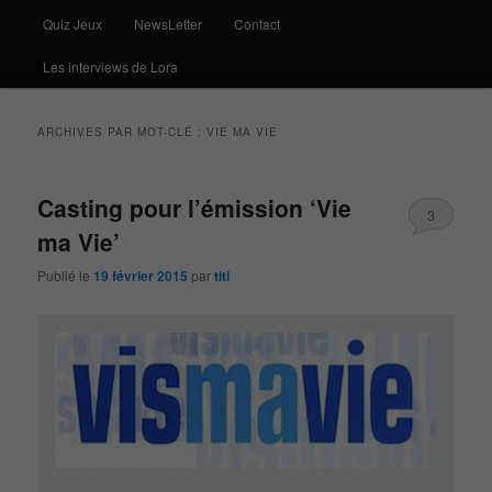
Quiz Jeux
NewsLetter
Contact
Les interviews de Lora
ARCHIVES PAR MOT-CLÉ :
VIE MA VIE
Casting pour l’émission ‘Vie
3
ma Vie’
Publié le
19 février 2015
par
titi