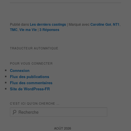
Publié dans
Les derniers castings
|
Marqué avec
Caroline Got
,
NT1
,
TMC
,
Vie ma Vie
|
3
Réponses
TRADUCTEUR AUTOMATIQUE
POUR VOUS CONNECTER
Connexion
Flux des publications
Flux des commentaires
Site de WordPress-FR
C’EST ICI QU’ON CHERCHE …
R
e
c
h
AOÛT 2026