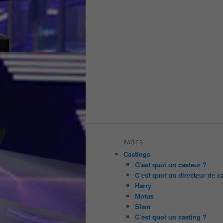
PAGES
Castings
C’est quoi un casteur ?
C’est quoi un directeur de c
Harry
Motus
Slam
C’est quoi un casting ?