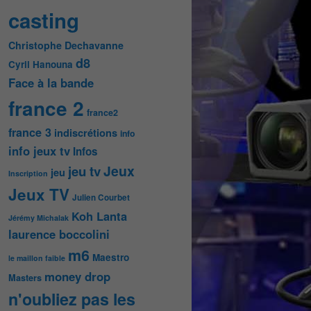
casting
Christophe Dechavanne
d8
Cyril Hanouna
Face à la bande
france 2
france2
france 3
indiscrétions
info
info jeux tv
Infos
Jeux
jeu tv
jeu
Inscription
Jeux TV
Julien Courbet
Koh Lanta
Jérémy Michalak
laurence boccolini
m6
Maestro
le maillon faible
money drop
Masters
n'oubliez pas les