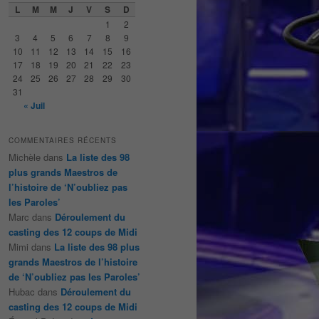
e
L
M
M
J
V
S
D
r
1
2
c
3
4
5
6
7
8
9
h
10
11
12
13
14
15
16
e
17
18
19
20
21
22
23
24
25
26
27
28
29
30
31
« Juil
COMMENTAIRES RÉCENTS
Michèle
dans
La liste des 98
plus grands Maestros de
l’histoire de ‘N’oubliez pas
les Paroles’
Marc
dans
Déroulement du
casting des 12 coups de Midi
Mimi
dans
La liste des 98 plus
grands Maestros de l’histoire
de ‘N’oubliez pas les Paroles’
Hubac
dans
Déroulement du
casting des 12 coups de Midi