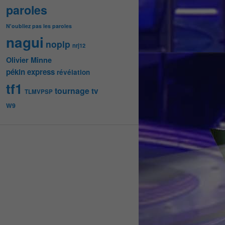
paroles
N'oubliez pas les paroles
nagui
noplp
nrj12
Olivier Minne
pékin express
révélation
tf1
tournage
tv
TLMVPSP
W9