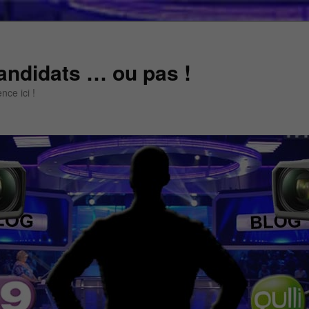
andidats … ou pas !
ce ici !