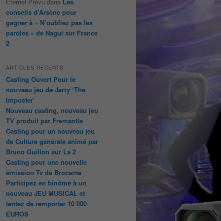
Éternel Prévu
dans
Les
conseils d’Arsène pour
gagner à « N’oubliez pas les
paroles » de Nagui sur France
2
ARTICLES RÉCENTS
Casting Ouvert Pour le
nouveau jeu de Jarry ‘The
Imposter’
Nouveau casting, nouveau jeu
TV produit par Fremantle
Casting pour un nouveau jeu
de Culture générale animé par
Bruno Guillon sur La 2
Casting pour une nouvelle
émission Tv de Brocante
Participez en binôme à un
nouveau JEU MUSICAL et
tentez de remporter 10 000
EUROS