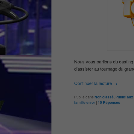
Nous vous parlions du casting
d’assister au tournage du gran
Continuer la lecture
→
Publié dans
Non classé
,
Public aux
famille en or
|
10
Réponses