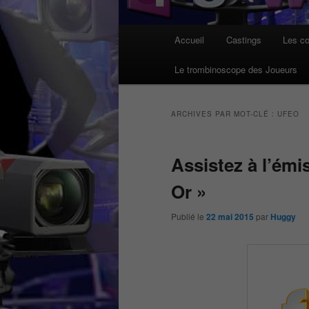
Menu
Accueil
Castings
Les co
principal
Le trombinoscope des Joueurs
ARCHIVES PAR MOT-CLÉ :
UFEO
Assistez à l’émi
Or »
Publié le
22 mai 2015
par
Huggy