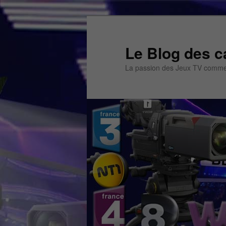
Aller
Aller
au
au
contenu
contenu
Le Blog des c
principal
secondaire
La passion des Jeux TV commen