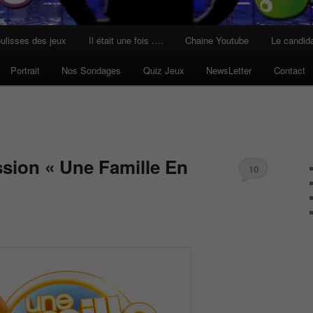
ulisses des jeux
Il était une fois ….
Chaine Youtube
Le candid
Portrait
Nos Sondages
Quiz Jeux
NewsLetter
Contact
ssion « Une Famille En
10