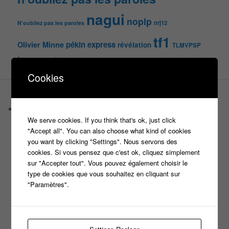
nagui
noplp
nrj12
N'oubliez pas les paroles
tf1
pékin express
Olivier Minne
révélation
TLMVPSP
tournage
tv
W9
Cookies
PAGES
Castings
We serve cookies. If you think that's ok, just click
C’est quoi un casteur ?
"Accept all". You can also choose what kind of cookies
C’est quoi un directeur de casting ?
you want by clicking "Settings". Nous servons des
Harry
cookies. Si vous pensez que c'est ok, cliquez simplement
Motus
sur "Accepter tout". Vous pouvez également choisir le
Slam
type de cookies que vous souhaitez en cliquant sur
C’est quoi un casting ?
"Paramètres".
Tous les castings
Les 12 coups de midi
Les Z’Amours
N’oubliez Pas Les Paroles
Tout le monde veut prendre sa place