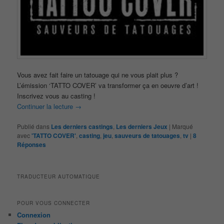
Vous avez fait faire un tatouage qui ne vous plait plus ?
L’émission ‘TATTO COVER’ va transformer ça en oeuvre d’art !
Inscrivez vous au casting !
Continuer la lecture
→
Publié dans
Les derniers castings
,
Les derniers Jeux
|
Marqué
avec
'TATTO COVER'
,
casting
,
jeu
,
sauveurs de tatouages
,
tv
|
8
Réponses
TRADUCTEUR AUTOMATIQUE
POUR VOUS CONNECTER
Connexion