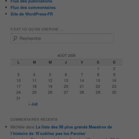
Flux des publications
Flux des commentaires
Site de WordPress-FR
C’EST ICI QU’ON CHERCHE …
R
e
c
h
AOÛT 2026
e
L
M
M
J
V
S
D
r
1
2
c
3
4
5
6
7
8
9
h
10
11
12
13
14
15
16
e
17
18
19
20
21
22
23
24
25
26
27
28
29
30
31
« Juil
COMMENTAIRES RÉCENTS
Michèle
dans
La liste des 98 plus grands Maestros de
l’histoire de ‘N’oubliez pas les Paroles’