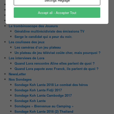
Settings Reglage
Chaine Youtube
Contact
Accept all - Accepter Tout
Il était une fois ….
Le candidat masqué
Le trombinoscope des Joueurs
Géraldine multirécidiviste des émissions TV
Serge le candidat qui a peur du noir.
Les coulisses des jeux
Les caméras d’un jeu plateau
Un plateau de jeu télévisé coûte cher, mais pourquoi ?
Les interviews de Lora
Quand Lora rencontre Aline elles parlent de quoi ?
Quand Lora papote avec Franck, ils parlent de quoi ?
NewsLetter
Nos Sondages
Sondage Koh Lanta 2018 Le combat des héros
Sondage Koh Lanta Fidji 2017
Sondage Koh Lanta Cambodge 2017
Sondage Koh Lanta
Sondages « Bienvenue au Camping »
Sondage Koh Lanta 2016 (2) Thailand