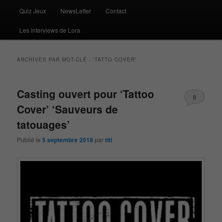
Quiz Jeux
NewsLetter
Contact
Les interviews de Lora
ARCHIVES PAR MOT-CLÉ :
‘TATTO COVER’
Casting ouvert pour ‘Tattoo
8
Cover’ ‘Sauveurs de
tatouages’
Publié le
5 septembre 2018
par
titi