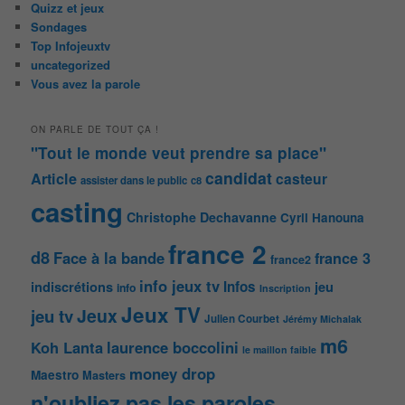
Quizz et jeux
Sondages
Top Infojeuxtv
uncategorized
Vous avez la parole
ON PARLE DE TOUT ÇA !
"Tout le monde veut prendre sa place"
candidat
Article
casteur
assister dans le public
c8
casting
Christophe Dechavanne
Cyril Hanouna
france 2
d8
Face à la bande
france 3
france2
info jeux tv
Infos
indiscrétions
jeu
info
Inscription
Jeux TV
Jeux
jeu tv
Julien Courbet
Jérémy Michalak
m6
Koh Lanta
laurence boccolini
le maillon faible
money drop
Maestro
Masters
n'oubliez pas les paroles