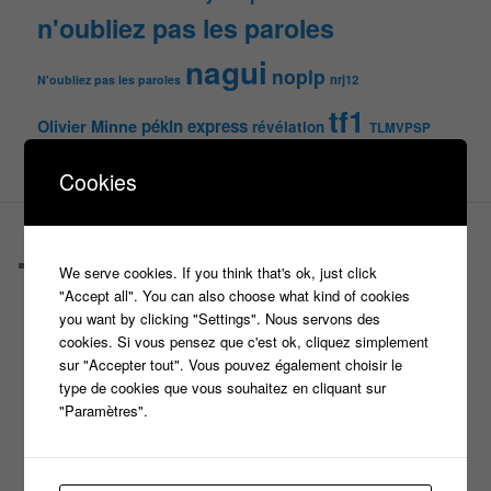
n'oubliez pas les paroles
nagui
noplp
nrj12
N'oubliez pas les paroles
tf1
pékin express
Olivier Minne
révélation
TLMVPSP
tournage
tv
W9
Cookies
PAGES
Castings
We serve cookies. If you think that's ok, just click
C’est quoi un casteur ?
"Accept all". You can also choose what kind of cookies
C’est quoi un directeur de casting ?
you want by clicking "Settings". Nous servons des
Harry
cookies. Si vous pensez que c'est ok, cliquez simplement
Motus
sur "Accepter tout". Vous pouvez également choisir le
Slam
type de cookies que vous souhaitez en cliquant sur
C’est quoi un casting ?
"Paramètres".
Tous les castings
Les 12 coups de midi
Les Z’Amours