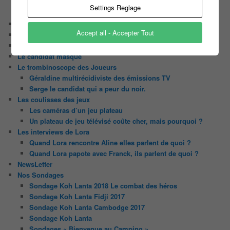
N’oubliez Pas Les Paroles
Settings Reglage
Tout le monde veut prendre sa place
Chaine Youtube
Accept all - Accepter Tout
Contact
Il était une fois ….
Le candidat masqué
Le trombinoscope des Joueurs
Géraldine multirécidiviste des émissions TV
Serge le candidat qui a peur du noir.
Les coulisses des jeux
Les caméras d’un jeu plateau
Un plateau de jeu télévisé coûte cher, mais pourquoi ?
Les interviews de Lora
Quand Lora rencontre Aline elles parlent de quoi ?
Quand Lora papote avec Franck, ils parlent de quoi ?
NewsLetter
Nos Sondages
Sondage Koh Lanta 2018 Le combat des héros
Sondage Koh Lanta Fidji 2017
Sondage Koh Lanta Cambodge 2017
Sondage Koh Lanta
Sondages « Bienvenue au Camping »