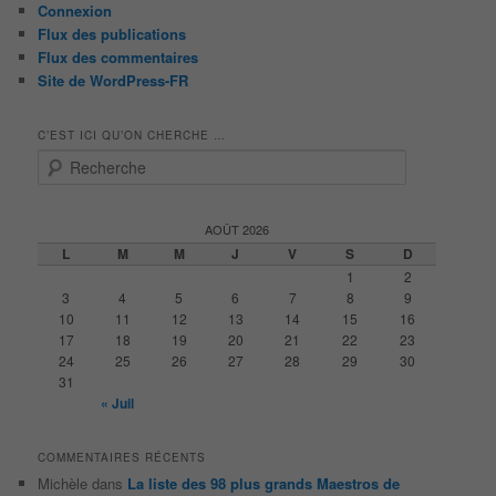
Connexion
Flux des publications
Flux des commentaires
Site de WordPress-FR
C’EST ICI QU’ON CHERCHE …
R
e
c
h
AOÛT 2026
e
L
M
M
J
V
S
D
r
1
2
c
3
4
5
6
7
8
9
h
10
11
12
13
14
15
16
e
17
18
19
20
21
22
23
24
25
26
27
28
29
30
31
« Juil
COMMENTAIRES RÉCENTS
Michèle
dans
La liste des 98 plus grands Maestros de