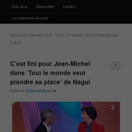
Quiz Jeux
NewsLetter
Contact
Les interviews de Lora
ARCHIVES PAR MOT-CLÉ :
TOUT LE MONDE VEUT PRENDRE MA
PLACE
C’est fini pour Jean-Michel
1
dans ‘Tout le monde veut
prendre sa place’ de Nagui
Publié le
13 juin 2019
par
titi