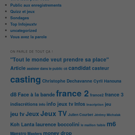
Public aux enregistrements
Quizz et jeux
Sondages
Top Infojeuxtv
uncategorized
Vous avez la parole
ON PARLE DE TOUT ÇA !
"Tout le monde veut prendre sa place"
candidat
Article
casteur
assister dans le public
c8
casting
Christophe Dechavanne
Cyril Hanouna
france 2
d8
Face à la bande
france 3
france2
info jeux tv
Infos
indiscrétions
jeu
info
Inscription
Jeux TV
Jeux
jeu tv
Julien Courbet
Jérémy Michalak
m6
Koh Lanta
laurence boccolini
le maillon faible
money drop
Maestro
Masters