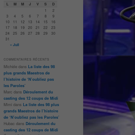
e
L
M
M
J
V
S
D
r
1
2
c
3
4
5
6
7
8
9
h
10
11
12
13
14
15
16
e
17
18
19
20
21
22
23
24
25
26
27
28
29
30
31
« Juil
COMMENTAIRES RÉCENTS
Michèle
dans
La liste des 98
plus grands Maestros de
l’histoire de ‘N’oubliez pas
les Paroles’
Marc
dans
Déroulement du
casting des 12 coups de Midi
Mimi
dans
La liste des 98 plus
grands Maestros de l’histoire
de ‘N’oubliez pas les Paroles’
Hubac
dans
Déroulement du
casting des 12 coups de Midi