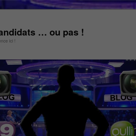
andidats … ou pas !
ce ici !