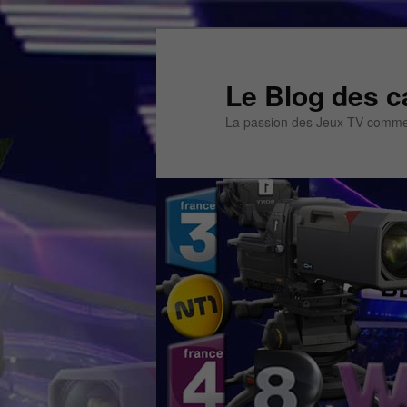
Aller
Aller
au
au
contenu
contenu
Le Blog des c
principal
secondaire
La passion des Jeux TV commen