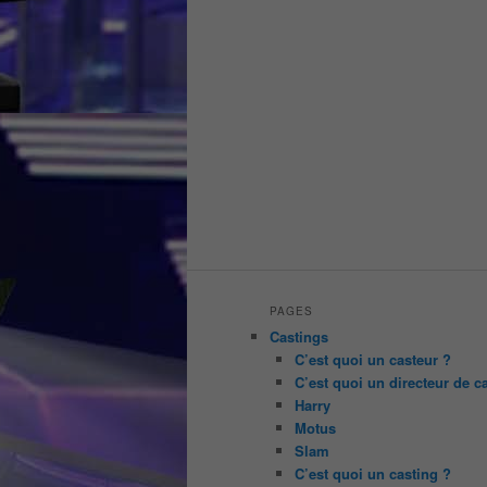
PAGES
Castings
C’est quoi un casteur ?
C’est quoi un directeur de c
Harry
Motus
Slam
C’est quoi un casting ?