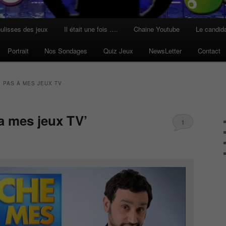
ulisses des jeux
Il était une fois ….
Chaine Youtube
Le candid
Portrait
Nos Sondages
Quiz Jeux
NewsLetter
Contact
 PAS À MES JEUX TV
a mes jeux TV’
1