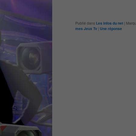
Publié dans
Les infos du net
|
Marqu
mes Jeux Tv
|
Une
réponse