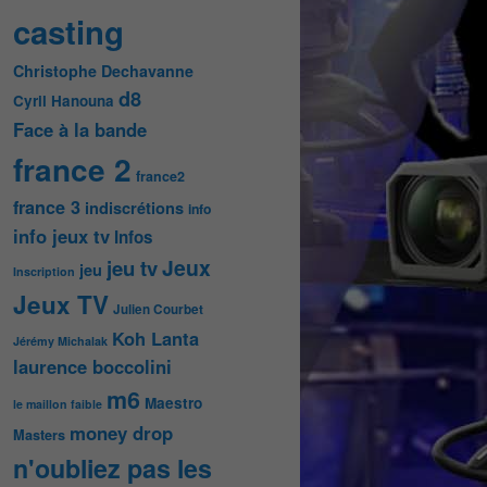
casting
Christophe Dechavanne
d8
Cyril Hanouna
Face à la bande
france 2
france2
france 3
indiscrétions
info
info jeux tv
Infos
Jeux
jeu tv
jeu
Inscription
Jeux TV
Julien Courbet
Koh Lanta
Jérémy Michalak
laurence boccolini
m6
Maestro
le maillon faible
money drop
Masters
n'oubliez pas les