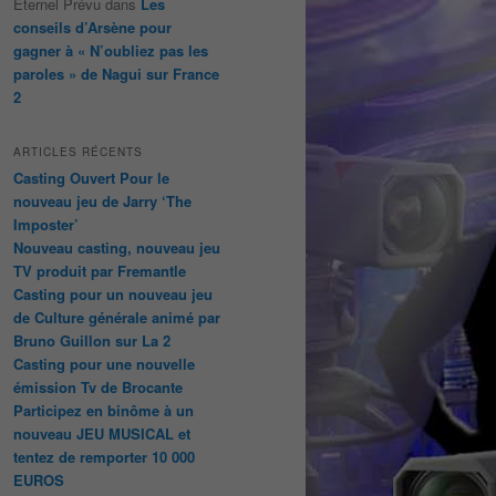
Éternel Prévu
dans
Les
conseils d’Arsène pour
gagner à « N’oubliez pas les
paroles » de Nagui sur France
2
ARTICLES RÉCENTS
Casting Ouvert Pour le
nouveau jeu de Jarry ‘The
Imposter’
Nouveau casting, nouveau jeu
TV produit par Fremantle
Casting pour un nouveau jeu
de Culture générale animé par
Bruno Guillon sur La 2
Casting pour une nouvelle
émission Tv de Brocante
Participez en binôme à un
nouveau JEU MUSICAL et
tentez de remporter 10 000
EUROS