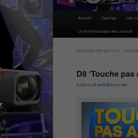
Menu
Accueil
Castings
Les co
principal
Le trombinoscope des Joueurs
ARCHIVES PAR MOT-CLÉ :
TOUCHE
D8 ‘Touche pas 
Publié le
26 avril 2014
par
titi