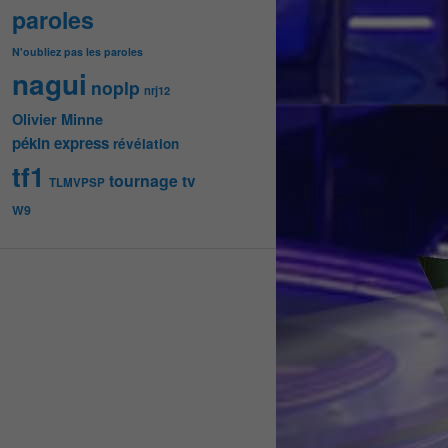
paroles
N'oubliez pas les paroles
nagui
noplp
nrj12
Olivier Minne
pékin express
révélation
tf1
tournage
tv
TLMVPSP
W9