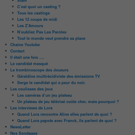
Slam
C’est quoi un casting ?
Tous les castings
Les 12 coups de midi
Les Z’Amours
N’oubliez Pas Les Paroles
Tout le monde veut prendre sa place
Chaine Youtube
Contact
Il était une fois ….
Le candidat masqué
Le trombinoscope des Joueurs
Géraldine multirécidiviste des émissions TV
Serge le candidat qui a peur du noir.
Les coulisses des jeux
Les caméras d’un jeu plateau
Un plateau de jeu télévisé coûte cher, mais pourquoi ?
Les interviews de Lora
Quand Lora rencontre Aline elles parlent de quoi ?
Quand Lora papote avec Franck, ils parlent de quoi ?
NewsLetter
Nos Sondages