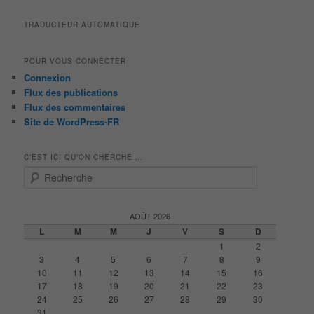
TRADUCTEUR AUTOMATIQUE
POUR VOUS CONNECTER
Connexion
Flux des publications
Flux des commentaires
Site de WordPress-FR
C’EST ICI QU’ON CHERCHE …
R
e
c
h
AOÛT 2026
e
L
M
M
J
V
S
D
r
1
2
c
3
4
5
6
7
8
9
h
10
11
12
13
14
15
16
e
17
18
19
20
21
22
23
24
25
26
27
28
29
30
31