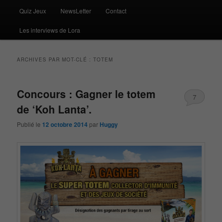
Quiz Jeux
NewsLetter
Contact
Les interviews de Lora
ARCHIVES PAR MOT-CLÉ :
TOTEM
Concours : Gagner le totem
7
de ‘Koh Lanta’.
Publié le
12 octobre 2014
par
Huggy