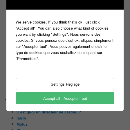
Inscription
Jeux TV
Jeux
jeu tv
Julien Courbet
Jérémy Michalak
m6
Koh Lanta
laurence boccolini
le maillon faible
We serve cookies. If you think that's ok, just click
money drop
Maestro
"Accept all". You can also choose what kind of cookies
Masters
you want by clicking "Settings". Nous servons des
n'oubliez pas les paroles
cookies. Si vous pensez que c'est ok, cliquez simplement
nagui
sur "Accepter tout". Vous pouvez également choisir le
noplp
nrj12
N'oubliez pas les paroles
type de cookies que vous souhaitez en cliquant sur
"Paramètres".
tf1
pékin express
Olivier Minne
révélation
TLMVPSP
tournage
tv
W9
Settings Reglage
PAGES
Accept all - Accepter Tout
Castings
C’est quoi un casteur ?
C’est quoi un directeur de casting ?
Harry
Motus