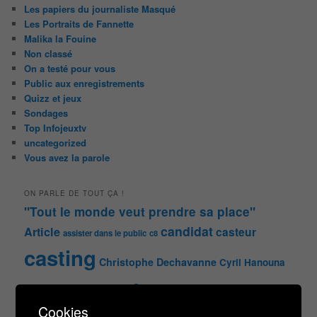
Les papiers du journaliste Masqué
Les Portraits de Fannette
Malika la Fouine
Non classé
On a testé pour vous
Public aux enregistrements
Quizz et jeux
Sondages
Top Infojeuxtv
uncategorized
Vous avez la parole
ON PARLE DE TOUT ÇA !
"Tout le monde veut prendre sa place"
candidat
Article
casteur
assister dans le public
c8
casting
Christophe Dechavanne
Cyril Hanouna
france 2
d8
Face à la bande
france 3
france2
Cookies
info jeux tv
Infos
indiscrétions
jeu
info