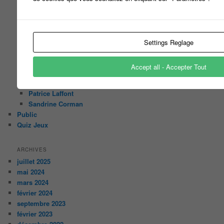
Cécilie Conhoc
Christophe Dechavanne
Damien Thévenot
Elodie Gossuin
Settings Reglage
Julien Courbet
Laurence Boccolini
Accept all - Accepter Tout
Nagui Fam
Olivier MINNE
Patrice Laffont
Sandrine Corman
Public
Quiz Jeux
ARCHIVES
juillet 2025
mai 2024
mars 2024
février 2024
septembre 2023
février 2023