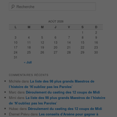
R
e
c
h
AOÛT 2026
e
L
M
M
J
V
S
D
r
1
2
c
3
4
5
6
7
8
9
h
10
11
12
13
14
15
16
e
17
18
19
20
21
22
23
24
25
26
27
28
29
30
31
« Juil
COMMENTAIRES RÉCENTS
Michèle
dans
La liste des 98 plus grands Maestros de
l’histoire de ‘N’oubliez pas les Paroles’
Marc
dans
Déroulement du casting des 12 coups de Midi
Mimi
dans
La liste des 98 plus grands Maestros de l’histoire
de ‘N’oubliez pas les Paroles’
Hubac
dans
Déroulement du casting des 12 coups de Midi
Éternel Prévu
dans
Les conseils d’Arsène pour gagner à