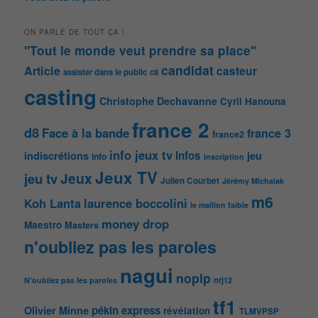
ON PARLE DE TOUT ÇA !
"Tout le monde veut prendre sa place"
candidat
Article
casteur
assister dans le public
c8
casting
Christophe Dechavanne
Cyril Hanouna
france 2
d8
Face à la bande
france 3
france2
info jeux tv
Infos
indiscrétions
jeu
info
Inscription
Jeux TV
Jeux
jeu tv
Julien Courbet
Jérémy Michalak
m6
Koh Lanta
laurence boccolini
le maillon faible
money drop
Maestro
Masters
n'oubliez pas les paroles
nagui
noplp
nrj12
N'oubliez pas les paroles
tf1
pékin express
Olivier Minne
révélation
TLMVPSP