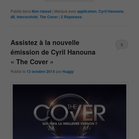
Publié dans
Non classé
|
Marqué avec
application
,
Cyril Hanouna
,
d8
,
interactivité
,
The Cover
|
2
Réponses
Assistez à la nouvelle
8
émission de Cyril Hanouna
« The Cover »
Publié le
13 octobre 2014
par
Huggy