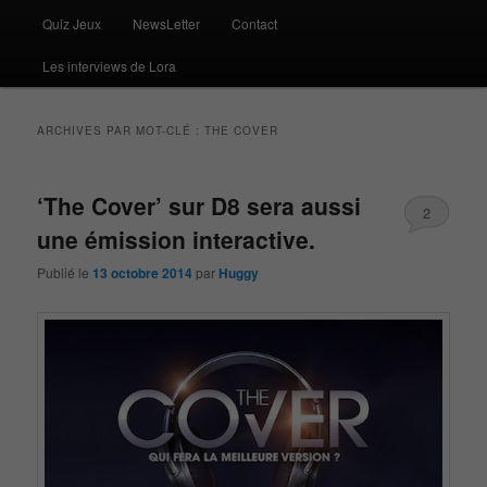
Quiz Jeux
NewsLetter
Contact
Les interviews de Lora
ARCHIVES PAR MOT-CLÉ :
THE COVER
‘The Cover’ sur D8 sera aussi
2
une émission interactive.
Publié le
13 octobre 2014
par
Huggy