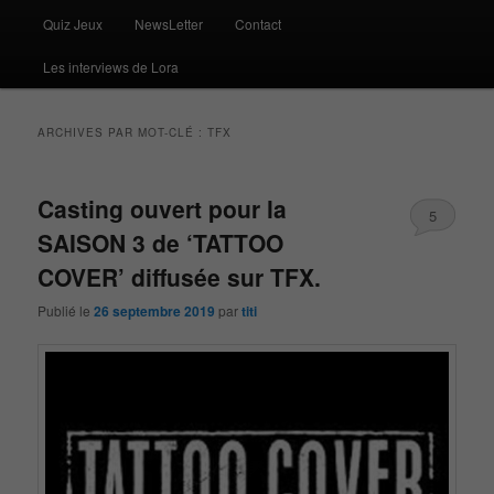
Quiz Jeux
NewsLetter
Contact
Les interviews de Lora
ARCHIVES PAR MOT-CLÉ :
TFX
Casting ouvert pour la
5
SAISON 3 de ‘TATTOO
COVER’ diffusée sur TFX.
Publié le
26 septembre 2019
par
titi