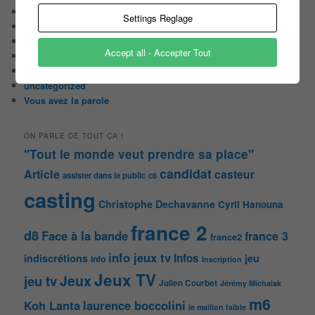
On a testé pour vous
Settings Reglage
Public aux enregistrements
Quizz et jeux
Accept all - Accepter Tout
Sondages
Top Infojeuxtv
uncategorized
Vous avez la parole
ON PARLE DE TOUT ÇA !
"Tout le monde veut prendre sa place"
candidat
Article
casteur
assister dans le public
c8
casting
Christophe Dechavanne
Cyril Hanouna
france 2
d8
Face à la bande
france 3
france2
info jeux tv
Infos
indiscrétions
jeu
info
Inscription
Jeux TV
Jeux
jeu tv
Julien Courbet
Jérémy Michalak
m6
Koh Lanta
laurence boccolini
le maillon faible