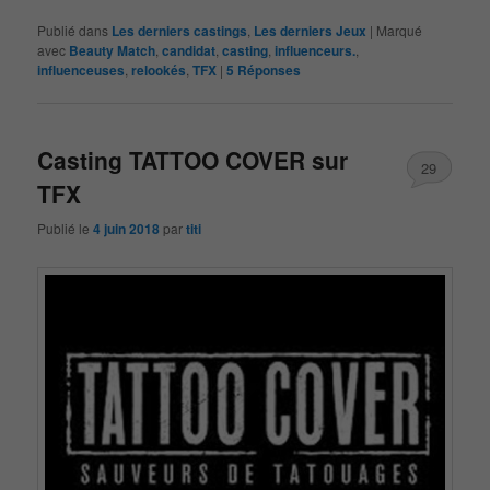
Publié dans
Les derniers castings
,
Les derniers Jeux
|
Marqué
avec
Beauty Match
,
candidat
,
casting
,
influenceurs.
,
influenceuses
,
relookés
,
TFX
|
5
Réponses
Casting TATTOO COVER sur
29
TFX
Publié le
4 juin 2018
par
titi