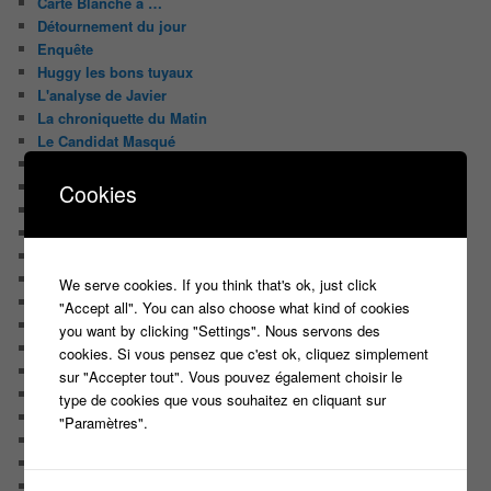
Carte Blanche à …
Détournement du jour
Enquête
Huggy les bons tuyaux
L'analyse de Javier
La chroniquette du Matin
Le Candidat Masqué
Le Casteur Masqué !
Le courrier des lecteurs
Cookies
Le journal de bord du Blog
Les articles de Lora
Les derniers castings
Les derniers Jeux
We serve cookies. If you think that's ok, just click
Les indiscrétions de la petite souris
"Accept all". You can also choose what kind of cookies
Les infos du net
you want by clicking "Settings". Nous servons des
LES INTRIGUES DE MILADY
cookies. Si vous pensez que c'est ok, cliquez simplement
Les pages du blog
sur "Accepter tout". Vous pouvez également choisir le
Les pages réservées aux abonnées
type de cookies que vous souhaitez en cliquant sur
Les papiers du journaliste Masqué
"Paramètres".
Les Portraits de Fannette
Malika la Fouine
Non classé