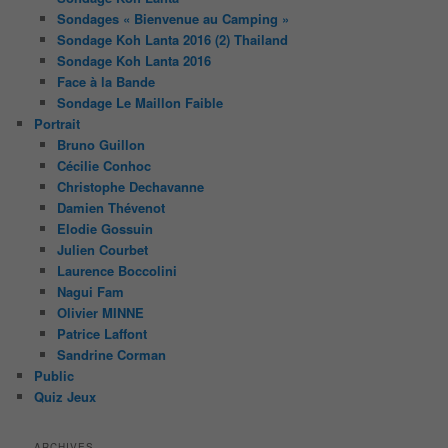
Sondages « Bienvenue au Camping »
Sondage Koh Lanta 2016 (2) Thailand
Sondage Koh Lanta 2016
Face à la Bande
Sondage Le Maillon Faible
Portrait
Bruno Guillon
Cécilie Conhoc
Christophe Dechavanne
Damien Thévenot
Elodie Gossuin
Julien Courbet
Laurence Boccolini
Nagui Fam
Olivier MINNE
Patrice Laffont
Sandrine Corman
Public
Quiz Jeux
ARCHIVES