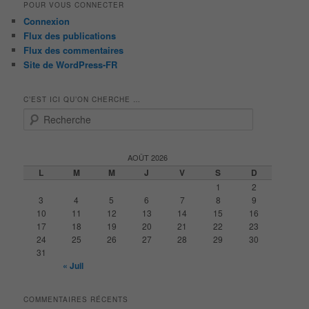
POUR VOUS CONNECTER
Connexion
Flux des publications
Flux des commentaires
Site de WordPress-FR
C’EST ICI QU’ON CHERCHE …
R
e
c
h
AOÛT 2026
e
L
M
M
J
V
S
D
r
1
2
c
3
4
5
6
7
8
9
h
10
11
12
13
14
15
16
e
17
18
19
20
21
22
23
24
25
26
27
28
29
30
31
« Juil
COMMENTAIRES RÉCENTS