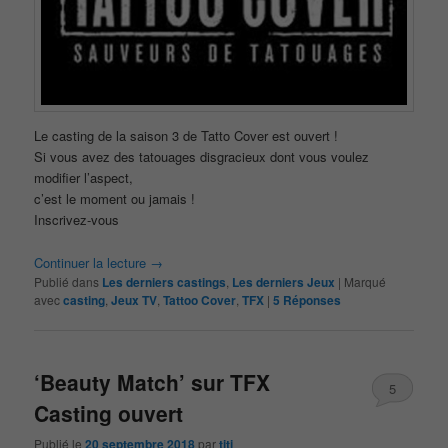
Le casting de la saison 3 de Tatto Cover est ouvert !
Si vous avez des tatouages disgracieux dont vous voulez
modifier l’aspect,
c’est le moment ou jamais !
Inscrivez-vous
Continuer la lecture
→
Publié dans
Les derniers castings
,
Les derniers Jeux
|
Marqué
avec
casting
,
Jeux TV
,
Tattoo Cover
,
TFX
|
5
Réponses
‘Beauty Match’ sur TFX
5
Casting ouvert
Publié le
20 septembre 2018
par
titi