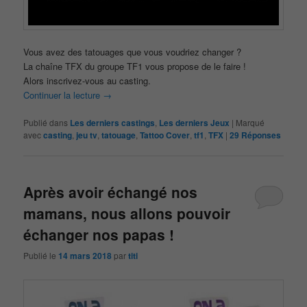
Vous avez des tatouages que vous voudriez changer ?
La chaîne TFX du groupe TF1 vous propose de le faire !
Alors inscrivez-vous au casting.
Continuer la lecture
→
Publié dans
Les derniers castings
,
Les derniers Jeux
|
Marqué
avec
casting
,
jeu tv
,
tatouage
,
Tattoo Cover
,
tf1
,
TFX
|
29
Réponses
Après avoir échangé nos
mamans, nous allons pouvoir
échanger nos papas !
Publié le
14 mars 2018
par
titi