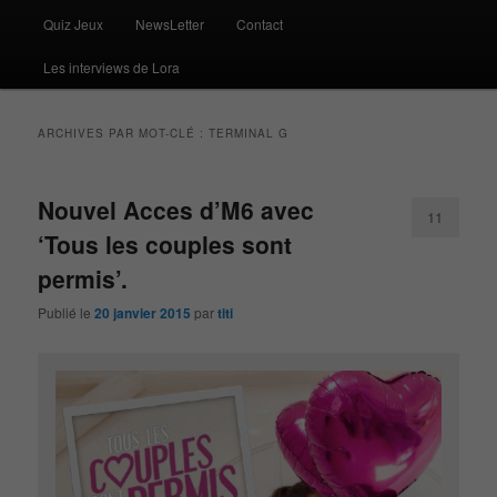
Quiz Jeux
NewsLetter
Contact
Les interviews de Lora
ARCHIVES PAR MOT-CLÉ :
TERMINAL G
Nouvel Acces d’M6 avec
11
‘Tous les couples sont
permis’.
Publié le
20 janvier 2015
par
titi