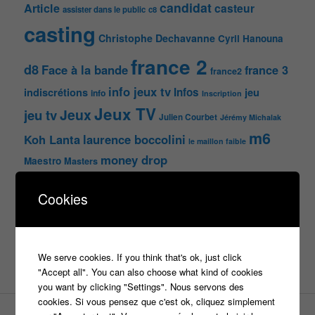
candidat
Article
casteur
assister dans le public
c8
casting
Christophe Dechavanne
Cyril Hanouna
france 2
d8
Face à la bande
france 3
france2
info jeux tv
Infos
indiscrétions
jeu
info
Inscription
Jeux TV
Jeux
jeu tv
Julien Courbet
Jérémy Michalak
m6
Koh Lanta
laurence boccolini
le maillon faible
money drop
Maestro
Masters
n'oubliez pas les paroles
Cookies
nagui
noplp
nrj12
N'oubliez pas les paroles
tf1
pékin express
Olivier Minne
révélation
TLMVPSP
We serve cookies. If you think that's ok, just click
tournage
tv
W9
"Accept all". You can also choose what kind of cookies
you want by clicking "Settings". Nous servons des
cookies. Si vous pensez que c'est ok, cliquez simplement