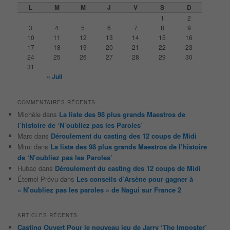
e
L
M
M
J
V
S
D
r
1
2
c
3
4
5
6
7
8
9
h
10
11
12
13
14
15
16
e
17
18
19
20
21
22
23
24
25
26
27
28
29
30
31
« Juil
COMMENTAIRES RÉCENTS
Michèle
dans
La liste des 98 plus grands Maestros de
l’histoire de ‘N’oubliez pas les Paroles’
Marc
dans
Déroulement du casting des 12 coups de Midi
Mimi
dans
La liste des 98 plus grands Maestros de l’histoire
de ‘N’oubliez pas les Paroles’
Hubac
dans
Déroulement du casting des 12 coups de Midi
Éternel Prévu
dans
Les conseils d’Arsène pour gagner à
« N’oubliez pas les paroles » de Nagui sur France 2
ARTICLES RÉCENTS
Casting Ouvert Pour le nouveau jeu de Jarry ‘The Imposter’