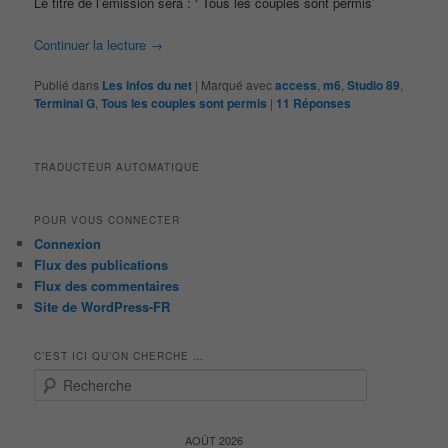
Le titre de l’émission sera : ‘ Tous les couples sont permis’
Continuer la lecture
→
Publié dans
Les infos du net
|
Marqué avec
access
,
m6
,
Studio 89
,
Terminal G
,
Tous les couples sont permis
|
11
Réponses
TRADUCTEUR AUTOMATIQUE
POUR VOUS CONNECTER
Connexion
Flux des publications
Flux des commentaires
Site de WordPress-FR
C’EST ICI QU’ON CHERCHE …
R
e
c
h
AOÛT 2026