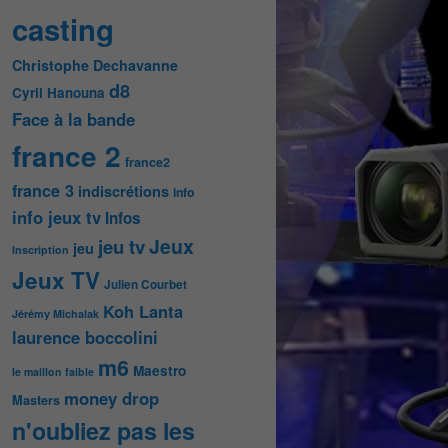
casting
Christophe Dechavanne
d8
Cyril Hanouna
Face à la bande
france 2
france2
france 3
indiscrétions
info
info jeux tv
Infos
Jeux
jeu tv
jeu
Inscription
Jeux TV
Julien Courbet
Koh Lanta
Jérémy Michalak
laurence boccolini
m6
Maestro
le maillon faible
money drop
Masters
n'oubliez pas les