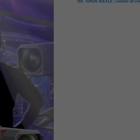
m6
,
TENUE IDÉALE
|
Laisser un c