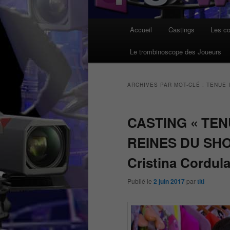
Menu
Accueil
Castings
Les co
principal
Le trombinoscope des Joueurs
ARCHIVES PAR MOT-CLÉ :
TENUE 
CASTING « TEN
REINES DU SHO
Cristina Cordul
Publié le
2 juin 2017
par
titi