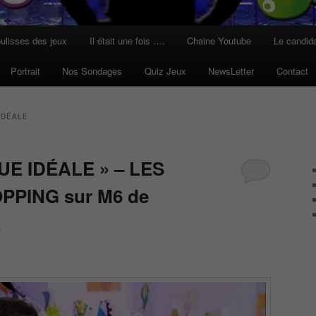
ulisses des jeux
Il était une fois ….
Chaine Youtube
Le candid
Portrait
Nos Sondages
Quiz Jeux
NewsLetter
Contact
IDÉALE
UE IDÉALE » – LES
PPING sur M6 de
a