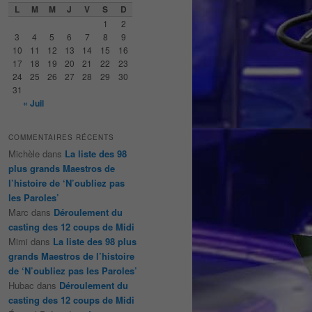
e
L
M
M
J
V
S
D
r
1
2
c
3
4
5
6
7
8
9
h
10
11
12
13
14
15
16
e
17
18
19
20
21
22
23
24
25
26
27
28
29
30
31
« Juil
COMMENTAIRES RÉCENTS
Michèle
dans
La liste des 98
plus grands Maestros de
l’histoire de ‘N’oubliez pas
les Paroles’
Marc
dans
Déroulement du
casting des 12 coups de Midi
Mimi
dans
La liste des 98 plus
grands Maestros de l’histoire
de ‘N’oubliez pas les Paroles’
Hubac
dans
Déroulement du
casting des 12 coups de Midi