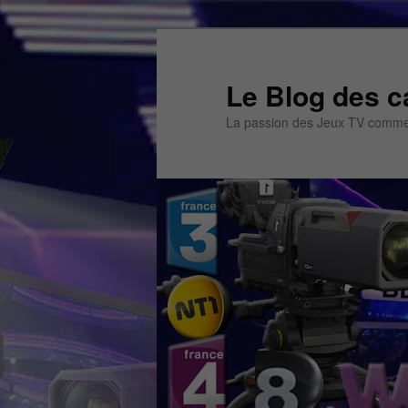
Aller
Aller
au
au
contenu
contenu
Le Blog des c
principal
secondaire
La passion des Jeux TV commen