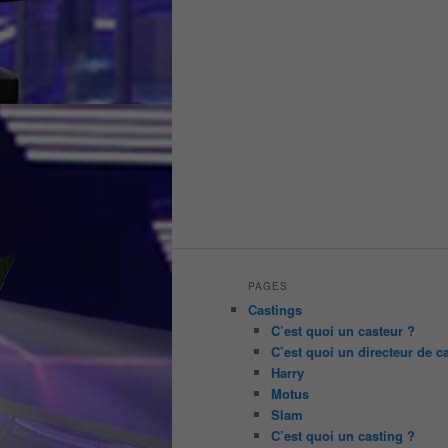
PAGES
Castings
C’est quoi un casteur ?
C’est quoi un directeur de c
Harry
Motus
Slam
C’est quoi un casting ?