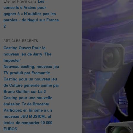
Éternel Prévu
dans
Les
conseils d’Arsène pour
gagner à « N’oubliez pas les
paroles » de Nagui sur France
2
ARTICLES RÉCENTS
Casting Ouvert Pour le
nouveau jeu de Jarry ‘The
Imposter’
Nouveau casting, nouveau jeu
TV produit par Fremantle
Casting pour un nouveau jeu
de Culture générale animé par
Bruno Guillon sur La 2
Casting pour une nouvelle
émission Tv de Brocante
Participez en binôme à un
nouveau JEU MUSICAL et
tentez de remporter 10 000
EUROS