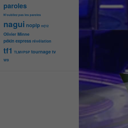
paroles
N'oubliez pas les paroles
nagui
noplp
nrj12
Olivier Minne
pékin express
révélation
tf1
tournage
tv
TLMVPSP
W9