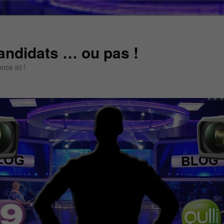
andidats … ou pas !
ce ici !