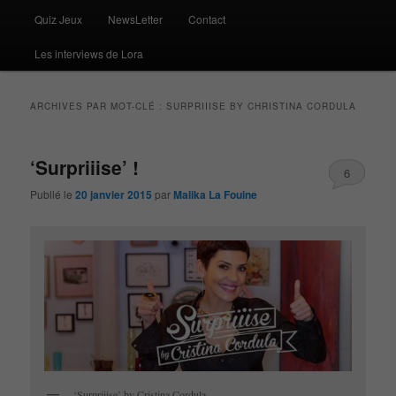
Quiz Jeux
NewsLetter
Contact
Les interviews de Lora
ARCHIVES PAR MOT-CLÉ :
SURPRIIISE BY CHRISTINA CORDULA
‘Surpriiise’ !
6
Publié le
20 janvier 2015
par
Malika La Fouine
‘Surpriiise’ by Cristina Cordula