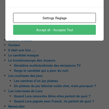
Slam
C’est quoi un casting ?
Tous les castings
Settings Reglage
Les 12 coups de midi
Les Z’Amours
N’oubliez Pas Les Paroles
Accept all - Accepter Tout
Tout le monde veut prendre sa place
Chaine Youtube
Contact
Il était une fois ….
Le candidat masqué
Le trombinoscope des Joueurs
Géraldine multirécidiviste des émissions TV
Serge le candidat qui a peur du noir.
Les coulisses des jeux
Les caméras d’un jeu plateau
Un plateau de jeu télévisé coûte cher, mais pourquoi ?
Les interviews de Lora
Quand Lora rencontre Aline elles parlent de quoi ?
Quand Lora papote avec Franck, ils parlent de quoi ?
NewsLetter