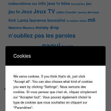
info jeux tv
Infos
indiscrétions
jeu
info
Inscription
Jeux TV
Jeux
jeu tv
Julien Courbet
Jérémy Michalak
m6
Koh Lanta
laurence boccolini
le maillon faible
money drop
Maestro
Masters
n'oubliez pas les paroles
nagui
noplp
nrj12
N'oubliez pas les paroles
tf1
Cookies
pékin express
Olivier Minne
révélation
TLMVPSP
tournage
tv
W9
We serve cookies. If you think that's ok, just click
"Accept all". You can also choose what kind of cookies
PAGES
you want by clicking "Settings". Nous servons des
Castings
cookies. Si vous pensez que c'est ok, cliquez simplement
C’est quoi un casteur ?
sur "Accepter tout". Vous pouvez également choisir le
C’est quoi un directeur de casting ?
type de cookies que vous souhaitez en cliquant sur
Harry
"Paramètres".
Motus