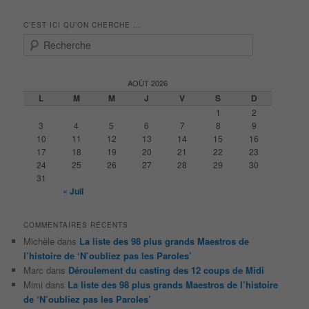
C’EST ICI QU’ON CHERCHE …
R
e
c
h
AOÛT 2026
e
L
M
M
J
V
S
D
r
1
2
c
3
4
5
6
7
8
9
h
10
11
12
13
14
15
16
e
17
18
19
20
21
22
23
24
25
26
27
28
29
30
31
« Juil
COMMENTAIRES RÉCENTS
Michèle
dans
La liste des 98 plus grands Maestros de
l’histoire de ‘N’oubliez pas les Paroles’
Marc
dans
Déroulement du casting des 12 coups de Midi
Mimi
dans
La liste des 98 plus grands Maestros de l’histoire
de ‘N’oubliez pas les Paroles’