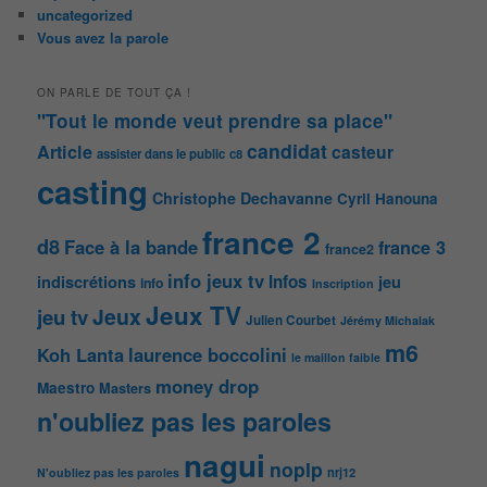
uncategorized
Vous avez la parole
ON PARLE DE TOUT ÇA !
"Tout le monde veut prendre sa place"
candidat
Article
casteur
assister dans le public
c8
casting
Christophe Dechavanne
Cyril Hanouna
france 2
d8
Face à la bande
france 3
france2
info jeux tv
Infos
indiscrétions
jeu
info
Inscription
Jeux TV
Jeux
jeu tv
Julien Courbet
Jérémy Michalak
m6
Koh Lanta
laurence boccolini
le maillon faible
money drop
Maestro
Masters
n'oubliez pas les paroles
nagui
noplp
nrj12
N'oubliez pas les paroles