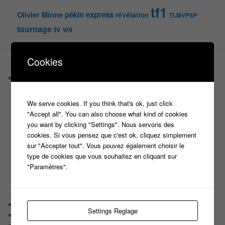
tf1
pékin express
Olivier Minne
révélation
TLMVPSP
tournage
tv
W9
Cookies
PAGES
Castings
C’est quoi un casteur ?
C’est quoi un directeur de casting ?
We serve cookies. If you think that's ok, just click
Harry
"Accept all". You can also choose what kind of cookies
Motus
you want by clicking "Settings". Nous servons des
Slam
cookies. Si vous pensez que c'est ok, cliquez simplement
C’est quoi un casting ?
sur "Accepter tout". Vous pouvez également choisir le
Tous les castings
type de cookies que vous souhaitez en cliquant sur
Les 12 coups de midi
"Paramètres".
Les Z’Amours
N’oubliez Pas Les Paroles
Tout le monde veut prendre sa place
Chaine Youtube
Settings Reglage
Contact