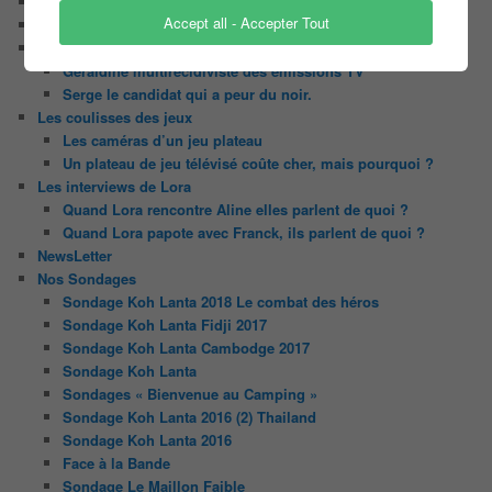
Il était une fois ….
Accept all - Accepter Tout
Le candidat masqué
Le trombinoscope des Joueurs
Géraldine multirécidiviste des émissions TV
Serge le candidat qui a peur du noir.
Les coulisses des jeux
Les caméras d’un jeu plateau
Un plateau de jeu télévisé coûte cher, mais pourquoi ?
Les interviews de Lora
Quand Lora rencontre Aline elles parlent de quoi ?
Quand Lora papote avec Franck, ils parlent de quoi ?
NewsLetter
Nos Sondages
Sondage Koh Lanta 2018 Le combat des héros
Sondage Koh Lanta Fidji 2017
Sondage Koh Lanta Cambodge 2017
Sondage Koh Lanta
Sondages « Bienvenue au Camping »
Sondage Koh Lanta 2016 (2) Thailand
Sondage Koh Lanta 2016
Face à la Bande
Sondage Le Maillon Faible