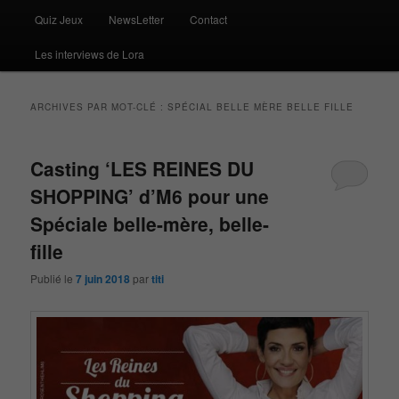
Quiz Jeux
NewsLetter
Contact
Les interviews de Lora
ARCHIVES PAR MOT-CLÉ :
SPÉCIAL BELLE MÈRE BELLE FILLE
Casting ‘LES REINES DU
SHOPPING’ d’M6 pour une
Spéciale belle-mère, belle-
fille
Publié le
7 juin 2018
par
titi