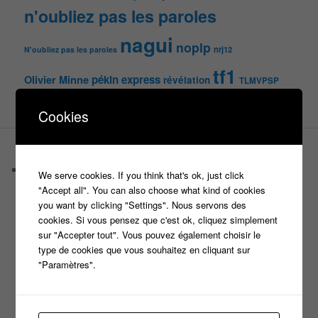
n'oubliez pas les paroles
nagui
noplp
nrj12
N'oubliez pas les paroles
tf1
pékin express
Olivier Minne
révélation
TLMVPSP
tournage
tv
W9
Cookies
PAGES
Castings
We serve cookies. If you think that's ok, just click
C’est quoi un casteur ?
"Accept all". You can also choose what kind of cookies
C’est quoi un directeur de casting ?
you want by clicking "Settings". Nous servons des
Harry
cookies. Si vous pensez que c'est ok, cliquez simplement
Motus
sur "Accepter tout". Vous pouvez également choisir le
Slam
type de cookies que vous souhaitez en cliquant sur
C’est quoi un casting ?
"Paramètres".
Tous les castings
Les 12 coups de midi
Les Z’Amours