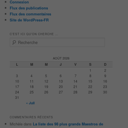
Connexion
Flux des publications
Flux des commentaires
Site de WordPress-FR
C’EST ICI QU’ON CHERCHE …
R
e
c
h
AOÛT 2026
e
L
M
M
J
V
S
D
r
1
2
c
3
4
5
6
7
8
9
h
10
11
12
13
14
15
16
e
17
18
19
20
21
22
23
24
25
26
27
28
29
30
31
« Juil
COMMENTAIRES RÉCENTS
Michèle
dans
La liste des 98 plus grands Maestros de