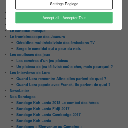
N’oubliez Pas Les Paroles
Settings Reglage
Tout le monde veut prendre sa place
Chaine Youtube
Accept all - Accepter Tout
Contact
Il était une fois ….
Le candidat masqué
Le trombinoscope des Joueurs
Géraldine multirécidiviste des émissions TV
Serge le candidat qui a peur du noir.
Les coulisses des jeux
Les caméras d’un jeu plateau
Un plateau de jeu télévisé coûte cher, mais pourquoi ?
Les interviews de Lora
Quand Lora rencontre Aline elles parlent de quoi ?
Quand Lora papote avec Franck, ils parlent de quoi ?
NewsLetter
Nos Sondages
Sondage Koh Lanta 2018 Le combat des héros
Sondage Koh Lanta Fidji 2017
Sondage Koh Lanta Cambodge 2017
Sondage Koh Lanta
Sondages « Bienvenue au Camping »