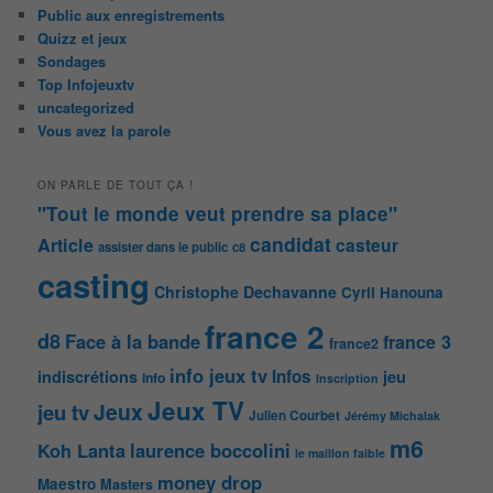
Public aux enregistrements
Quizz et jeux
Sondages
Top Infojeuxtv
uncategorized
Vous avez la parole
ON PARLE DE TOUT ÇA !
"Tout le monde veut prendre sa place"
candidat
Article
casteur
assister dans le public
c8
casting
Christophe Dechavanne
Cyril Hanouna
france 2
d8
Face à la bande
france 3
france2
info jeux tv
Infos
indiscrétions
jeu
info
Inscription
Jeux TV
Jeux
jeu tv
Julien Courbet
Jérémy Michalak
m6
Koh Lanta
laurence boccolini
le maillon faible
money drop
Maestro
Masters