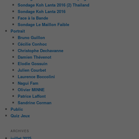
Sondage Koh Lanta 2016 (2) Thailand
Sondage Koh Lanta 2016
Face à la Bande
Sondage Le Maillon Faible
Portrait
Bruno Guillon
Cécilie Conhoc
Christophe Dechavanne
Damien Thévenot
Elodie Gossuin
Julien Courbet
Laurence Boccolini
Nagui Fam
Olivier MINNE
Patrice Laffont
Sandrine Corman
Public
Quiz Jeux
ARCHIVES
juillet 2025