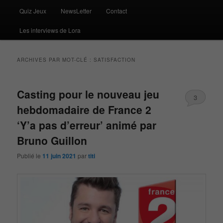
Quiz Jeux
NewsLetter
Contact
Les interviews de Lora
ARCHIVES PAR MOT-CLÉ :
SATISFACTION
Casting pour le nouveau jeu
3
hebdomadaire de France 2
‘Y’a pas d’erreur’ animé par
Bruno Guillon
Publié le
11 juin 2021
par
titi