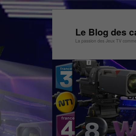
Aller
Aller
au
au
contenu
contenu
Le Blog des c
principal
secondaire
La passion des Jeux TV commen