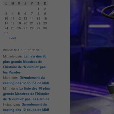
e
L
M
M
J
V
S
D
r
1
2
c
3
4
5
6
7
8
9
h
10
11
12
13
14
15
16
e
17
18
19
20
21
22
23
24
25
26
27
28
29
30
31
« Juil
COMMENTAIRES RÉCENTS
Michèle
dans
La liste des 98
plus grands Maestros de
l’histoire de ‘N’oubliez pas
les Paroles’
Marc
dans
Déroulement du
casting des 12 coups de Midi
Mimi
dans
La liste des 98 plus
grands Maestros de l’histoire
de ‘N’oubliez pas les Paroles’
Hubac
dans
Déroulement du
casting des 12 coups de Midi