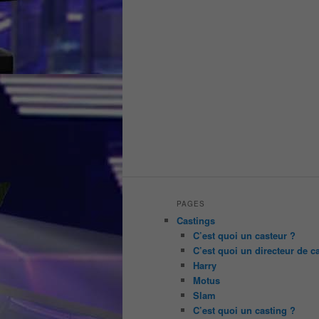
PAGES
Castings
C’est quoi un casteur ?
C’est quoi un directeur de c
Harry
Motus
Slam
C’est quoi un casting ?