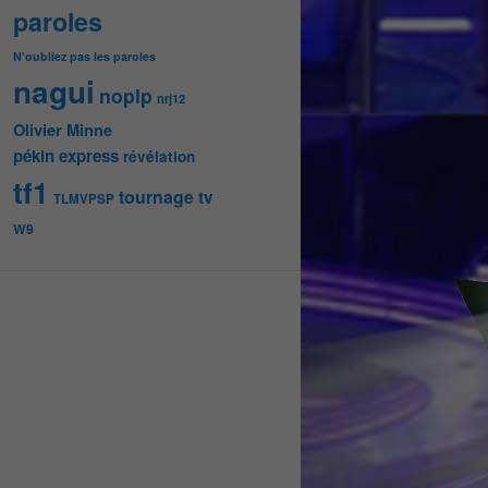
paroles
N'oubliez pas les paroles
nagui
noplp
nrj12
Olivier Minne
pékin express
révélation
tf1
tournage
tv
TLMVPSP
W9