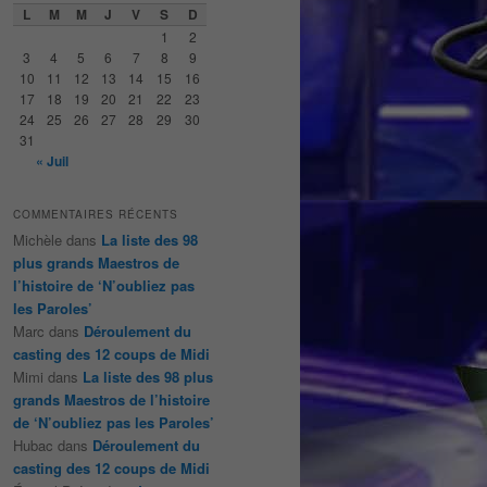
e
L
M
M
J
V
S
D
r
1
2
c
3
4
5
6
7
8
9
h
10
11
12
13
14
15
16
e
17
18
19
20
21
22
23
24
25
26
27
28
29
30
31
« Juil
COMMENTAIRES RÉCENTS
Michèle
dans
La liste des 98
plus grands Maestros de
l’histoire de ‘N’oubliez pas
les Paroles’
Marc
dans
Déroulement du
casting des 12 coups de Midi
Mimi
dans
La liste des 98 plus
grands Maestros de l’histoire
de ‘N’oubliez pas les Paroles’
Hubac
dans
Déroulement du
casting des 12 coups de Midi