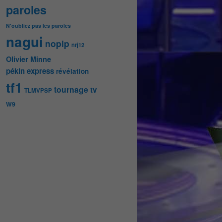
paroles
N'oubliez pas les paroles
nagui
noplp
nrj12
Olivier Minne
pékin express
révélation
tf1
tournage
tv
TLMVPSP
W9