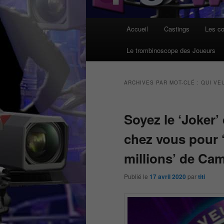
Menu
Accueil
Castings
Les co
principal
Le trombinoscope des Joueurs
ARCHIVES PAR MOT-CLÉ :
QUI VE
Soyez le ‘Joker’
chez vous pour 
millions’ de Ca
Publié le
17 avril 2020
par
titi