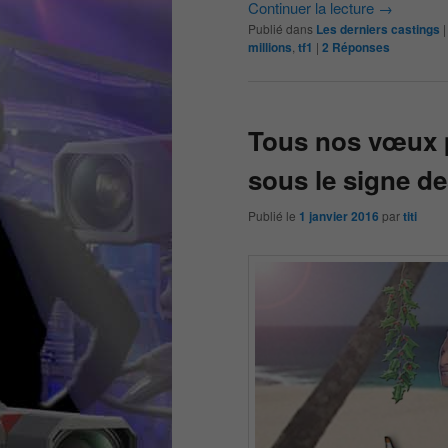
Continuer la lecture
→
Publié dans
Les derniers castings
millions
,
tf1
|
2
Réponses
Tous nos vœux 
sous le signe de
Publié le
1 janvier 2016
par
titi