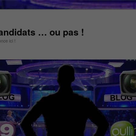
andidats … ou pas !
ce ici !