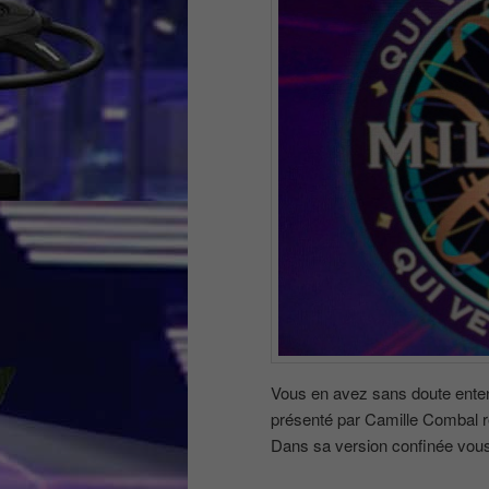
Vous en avez sans doute entend
présenté par Camille Combal re
Dans sa version confinée vous p