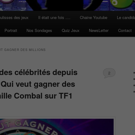
ulisses des jeux
Il était une fois ….
Chaine Youtube
Le candid
Portrait
Nos Sondages
Quiz Jeux
NewsLetter
Contact
UT GAGNER DES MILLIONS
 des célébrités depuis
2
‘Qui veut gagner des
mille Combal sur TF1