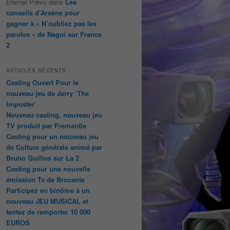
Éternel Prévu
dans
Les
conseils d’Arsène pour
gagner à « N’oubliez pas les
paroles » de Nagui sur France
2
ARTICLES RÉCENTS
Casting Ouvert Pour le
nouveau jeu de Jarry ‘The
Imposter’
Nouveau casting, nouveau jeu
TV produit par Fremantle
Casting pour un nouveau jeu
de Culture générale animé par
Bruno Guillon sur La 2
Casting pour une nouvelle
émission Tv de Brocante
Participez en binôme à un
nouveau JEU MUSICAL et
tentez de remporter 10 000
EUROS