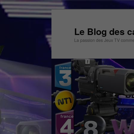
Aller
Aller
au
au
contenu
contenu
Le Blog des c
principal
secondaire
La passion des Jeux TV commen