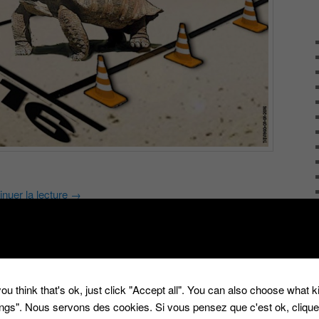
inuer la lecture
→
é avec
2016
,
Christophe Dechavanne
,
jean-pierre foucault
,
oubliez pas les paroles
,
nagui
,
Qui veut gagner des millions
,
Whislist
ou think that's ok, just click "Accept all". You can also choose what 
tings". Nous servons des cookies. Si vous pensez que c'est ok, cliqu
mages de ‘Qui veut