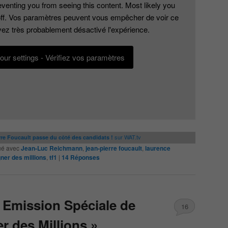
venting you from seeing this content. Most likely you
ff. Vos paramètres peuvent vous empêcher de voir ce
ez très probablement désactivé l'expérience.
ur settings - Vérifiez vos paramètres
sur WAT.tv
re Foucault passe du côté des candidats !
é avec
Jean-Luc Reichmann
,
jean-pierre foucault
,
laurence
ner des millions
,
tf1
|
14
Réponses
 Emission Spéciale de
16
r des Millions »