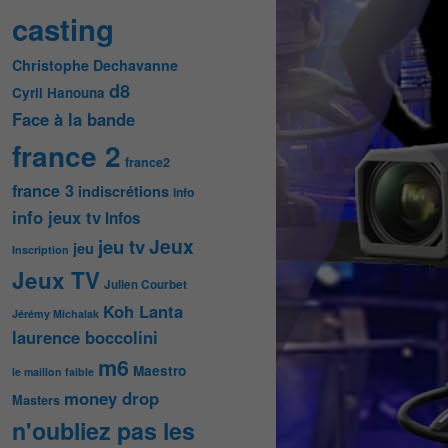
casting
Christophe Dechavanne
d8
Cyril Hanouna
Face à la bande
france 2
france2
france 3
indiscrétions
info
info jeux tv
Infos
Jeux
jeu tv
jeu
Inscription
Jeux TV
Julien Courbet
Koh Lanta
Jérémy Michalak
laurence boccolini
m6
Maestro
le maillon faible
money drop
Masters
n'oubliez pas les