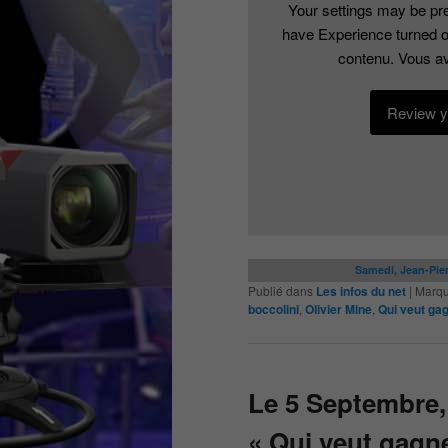
Your settings may be pre
have Experience turned o
contenu. Vous av
Review yo
Samedi, Jean-Pier
Publié dans
Les infos du net
|
Marqu
boccolini
,
Olivier Mine
,
Qui veut gag
Le 5 Septembre,
« Qui veut gagne