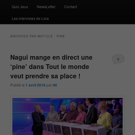
Quiz Jeux
NewsLetter
Contact
Les interviews de Lora
ARCHIVES PAR MOT-CLÉ :
PINE
Nagui mange en direct une
6
‘pine’ dans Tout le monde
veut prendre sa place !
Publié le
1 avril 2016
par
titi