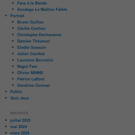
Face à la Bande
Sondage Le Maillon Faible
Portrait
Bruno Guillon
Cécilie Conhoc
Christophe Dechavanne
Damien Thévenot
Elodie Gossuin
Julien Courbet
Laurence Boccolini
Nagui Fam
Olivier MINNE
Patrice Laffont
Sandrine Corman
Public
Quiz Jeux
ARCHIVES
juillet 2025
mai 2024
mars 2024