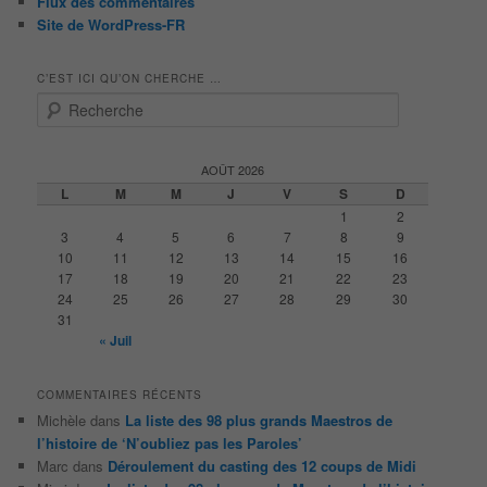
Flux des commentaires
Site de WordPress-FR
C’EST ICI QU’ON CHERCHE …
R
e
c
h
AOÛT 2026
e
L
M
M
J
V
S
D
r
1
2
c
3
4
5
6
7
8
9
h
10
11
12
13
14
15
16
e
17
18
19
20
21
22
23
24
25
26
27
28
29
30
31
« Juil
COMMENTAIRES RÉCENTS
Michèle
dans
La liste des 98 plus grands Maestros de
l’histoire de ‘N’oubliez pas les Paroles’
Marc
dans
Déroulement du casting des 12 coups de Midi