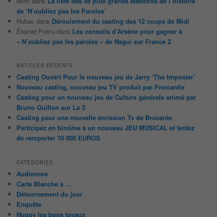
Mimi
dans
La liste des 98 plus grands Maestros de l’histoire
de ‘N’oubliez pas les Paroles’
Hubac
dans
Déroulement du casting des 12 coups de Midi
Éternel Prévu
dans
Les conseils d’Arsène pour gagner à
« N’oubliez pas les paroles » de Nagui sur France 2
ARTICLES RÉCENTS
Casting Ouvert Pour le nouveau jeu de Jarry ‘The Imposter’
Nouveau casting, nouveau jeu TV produit par Fremantle
Casting pour un nouveau jeu de Culture générale animé par
Bruno Guillon sur La 2
Casting pour une nouvelle émission Tv de Brocante
Participez en binôme à un nouveau JEU MUSICAL et tentez
de remporter 10 000 EUROS
CATÉGORIES
Audiences
Carte Blanche à …
Détournement du jour
Enquête
Huggy les bons tuyaux