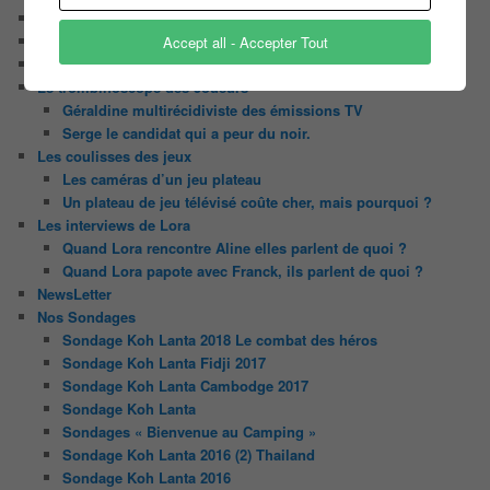
Contact
Il était une fois ….
Accept all - Accepter Tout
Le candidat masqué
Le trombinoscope des Joueurs
Géraldine multirécidiviste des émissions TV
Serge le candidat qui a peur du noir.
Les coulisses des jeux
Les caméras d’un jeu plateau
Un plateau de jeu télévisé coûte cher, mais pourquoi ?
Les interviews de Lora
Quand Lora rencontre Aline elles parlent de quoi ?
Quand Lora papote avec Franck, ils parlent de quoi ?
NewsLetter
Nos Sondages
Sondage Koh Lanta 2018 Le combat des héros
Sondage Koh Lanta Fidji 2017
Sondage Koh Lanta Cambodge 2017
Sondage Koh Lanta
Sondages « Bienvenue au Camping »
Sondage Koh Lanta 2016 (2) Thailand
Sondage Koh Lanta 2016