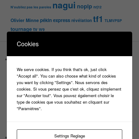
nagui
noplp
nrj12
N'oubliez pas les paroles
tf1
pékin express
Olivier Minne
révélation
TLMVPSP
tournage
tv
W9
Cookies
PAGES
Castings
C’est quoi un casteur ?
We serve cookies. If you think that's ok, just click
C’est quoi un directeur de casting ?
"Accept all". You can also choose what kind of cookies
Harry
you want by clicking "Settings". Nous servons des
Motus
cookies. Si vous pensez que c'est ok, cliquez simplement
Slam
sur "Accepter tout". Vous pouvez également choisir le
C’est quoi un casting ?
type de cookies que vous souhaitez en cliquant sur
Tous les castings
"Paramètres".
Les 12 coups de midi
Les Z’Amours
N’oubliez Pas Les Paroles
Tout le monde veut prendre sa place
Settings Reglage
Chaine Youtube