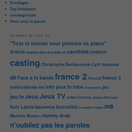
Sondages
Top Infojeuxtv
uncategorized
Vous avez la parole
ON PARLE DE TOUT ÇA !
"Tout le monde veut prendre sa place"
candidat
Article
casteur
assister dans le public
c8
casting
Christophe Dechavanne
Cyril Hanouna
france 2
d8
Face à la bande
france 3
france2
info jeux tv
Infos
indiscrétions
jeu
info
Inscription
Jeux TV
Jeux
jeu tv
Julien Courbet
Jérémy Michalak
m6
Koh Lanta
laurence boccolini
le maillon faible
money drop
Maestro
Masters
n'oubliez pas les paroles